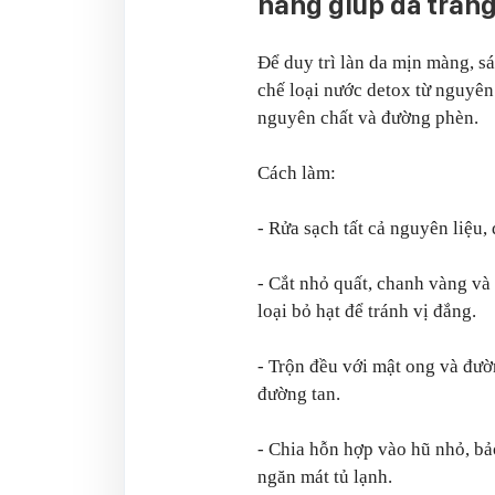
nắng giúp da trắn
Để duy trì làn da mịn màng, 
chế loại nước detox từ nguyên
nguyên chất và đường phèn.
Cách làm:
- Rửa sạch tất cả nguyên liệu,
- Cắt nhỏ quất, chanh vàng và
loại bỏ hạt để tránh vị đắng.
- Trộn đều với mật ong và đườ
đường tan.
- Chia hỗn hợp vào hũ nhỏ, bả
ngăn mát tủ lạnh.