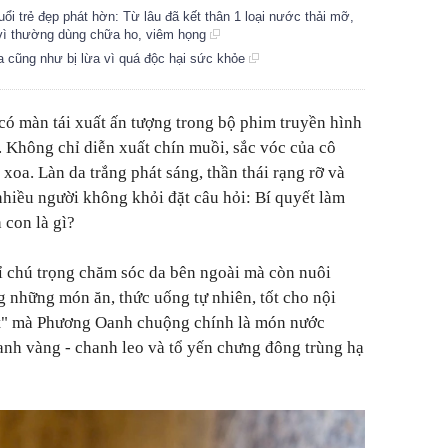
ổi trẻ đẹp phát hờn: Từ lâu đã kết thân 1 loại nước thải mỡ,
ạ vì thường dùng chữa ho, viêm họng
a cũng như bị lừa vì quá độc hại sức khỏe
ó màn tái xuất ấn tượng trong bộ phim truyền hình
 Không chỉ diễn xuất chín muồi, sắc vóc của cô
xoa. Làn da trắng phát sáng, thần thái rạng rỡ và
hiều người không khỏi đặt câu hỏi: Bí quyết làm
 con là gì?
ỉ chú trọng chăm sóc da bên ngoài mà còn nuôi
g những món ăn, thức uống tự nhiên, tốt cho nội
mật" mà Phương Oanh chuộng chính là món nước
anh vàng - chanh leo và tổ yến chưng đông trùng hạ