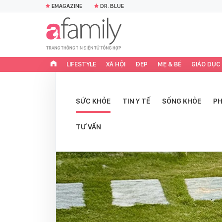
EMAGAZINE
DR. BLUE
LIFESTYLE
XÃ HỘI
ĐẸP
MẸ & BÉ
GIÁO DỤC
SỨC KHỎE
TIN Y TẾ
SỐNG KHỎE
PH
TƯ VẤN