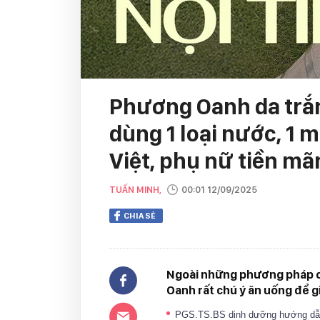
Phương Oanh da trắ
dùng 1 loại nước, 1 m
Việt, phụ nữ tiền mã
TUẤN MINH,
00:01 12/09/2025
CHIA SẺ
Ngoài những phương pháp c
Oanh rất chú ý ăn uống để giữ
PGS.TS.BS dinh dưỡng hướng dẫn