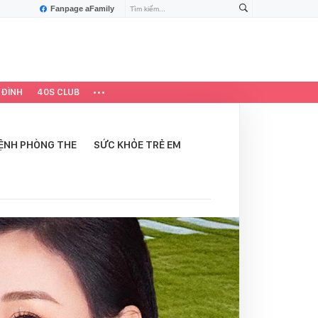
Fanpage aFamily
 ĐÌNH
40S CLUB
ỆNH PHÒNG THE
SỨC KHỎE TRẺ EM