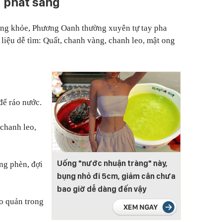
g phát sáng
sáng khỏe, Phương Oanh thường xuyên tự tay pha
 liệu dễ tìm: Quất, chanh vàng, chanh leo, mật ong
 để ráo nước.
 chanh leo,
Uống "nước nhuận tràng" này,
ng phèn, đợi
bụng nhỏ đi 5cm, giảm cân chưa
bao giờ dễ dàng đến vậy
o quản trong