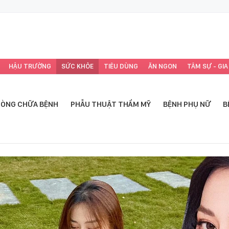
HẬU TRƯỜNG
SỨC KHỎE
TIÊU DÙNG
ĂN NGON
TÂM SỰ - GIA
ÒNG CHỮA BỆNH
PHẪU THUẬT THẨM MỸ
BỆNH PHỤ NỮ
B