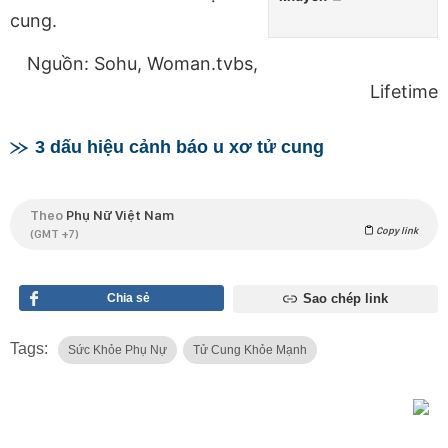
cung.
Nguồn: Sohu, Woman.tvbs,
Lifetime
3 dấu hiệu cảnh báo u xơ tử cung
Theo
Phụ Nữ Việt Nam
Copy link
(GMT +7)
Chia sẻ
Sao chép link
Tags:
Sức Khỏe Phụ Nự
Tử Cung Khỏe Mạnh