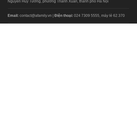
Nguyễn Huy Tưởng, phường Thanh Xuân, thành phố Hà Nội
Email:
contact@afamily.vn |
Điện thoại:
024 7309 5555, máy lẻ 62.370
VPĐD TẠI TP.HCM
Tầng 4, Tòa nhà 123, số 127 Võ Văn Tần, Phường Xuân Hòa, TPHCM
Điện thoại:
028 7307 7979
Giấy phép thiết lập trang thông tin điện tử tổng hợp trên mạng số
2217/GP-TTĐT do Sở Thông tin và Truyền thông Hà Nội cấp ngày 10
tháng 4 năm 2019
© Copyright 2008 - 2024 – Công ty Cổ phần VCCorp
Chính sách bảo mật
Fanpage aFamily
Xem bản Desktop