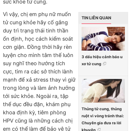
sức khỏe tử cung.
Vì vậy, chị em phụ nữ muốn
TIN LIÊN QUAN
tử cung khỏe hãy cố gắng
duy trì trạng thái tinh thần
ổn định, học cách kiểm soát
cơn giận. Đồng thời hãy rèn
luyện cho mình tâm thế luôn
3 dấu hiệu cảnh báo u
suy nghĩ theo hướng tích
xơ tử cung
cực, tìm ra các sở thích lành
mạnh để xả stress thay vì giữ
trong lòng và làm ảnh hưởng
tới sức khỏe. Ngoài ra, tập
thể dục đều đặn, khám phụ
Thủng tử cung, thủng
khoa định kỳ, tiêm phòng
ruột vì vòng tránh thai:
HPV cũng là những cách chị
Chuyên gia đưa ra lời
em có thể làm để bảo vệ tử
khuyên