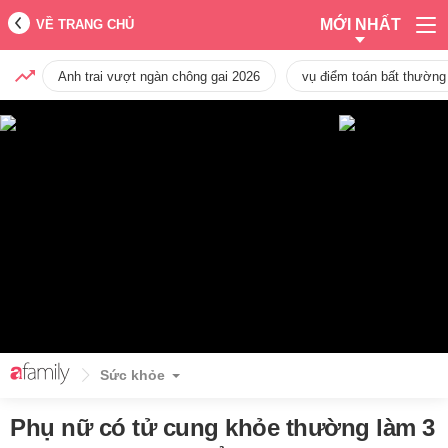
MỚI NHẤT
VỀ TRANG CHỦ
Anh trai vượt ngàn chông gai 2026
vụ điểm toán bất thường
Sức khỏe
Phụ nữ có tử cung khỏe thường làm 3