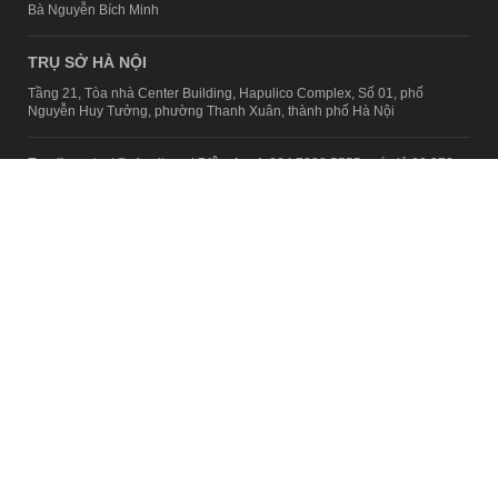
Bà Nguyễn Bích Minh
TRỤ SỞ HÀ NỘI
Tầng 21, Tòa nhà Center Building, Hapulico Complex, Số 01, phố
Nguyễn Huy Tưởng, phường Thanh Xuân, thành phố Hà Nội
Email:
contact@afamily.vn |
Điện thoại:
024 7309 5555, máy lẻ 62.370
VPĐD TẠI TP.HCM
Tầng 4, Tòa nhà 123, số 127 Võ Văn Tần, Phường Xuân Hòa, TPHCM
Điện thoại:
028 7307 7979
Giấy phép thiết lập trang thông tin điện tử tổng hợp trên mạng số
2217/GP-TTĐT do Sở Thông tin và Truyền thông Hà Nội cấp ngày 10
tháng 4 năm 2019
© Copyright 2008 - 2024 – Công ty Cổ phần VCCorp
Chính sách bảo mật