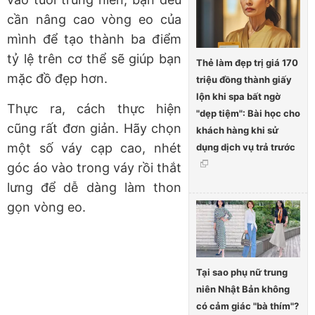
cần nâng cao vòng eo của
mình để tạo thành ba điểm
tỷ lệ trên cơ thể sẽ giúp bạn
Thẻ làm đẹp trị giá 170
mặc đồ đẹp hơn.
triệu đồng thành giấy
lộn khi spa bất ngờ
Thực ra, cách thực hiện
"dẹp tiệm": Bài học cho
cũng rất đơn giản. Hãy chọn
khách hàng khi sử
một số váy cạp cao, nhét
dụng dịch vụ trả trước
góc áo vào trong váy rồi thắt
lưng để dễ dàng làm thon
gọn vòng eo.
Tại sao phụ nữ trung
niên Nhật Bản không
có cảm giác "bà thím"?