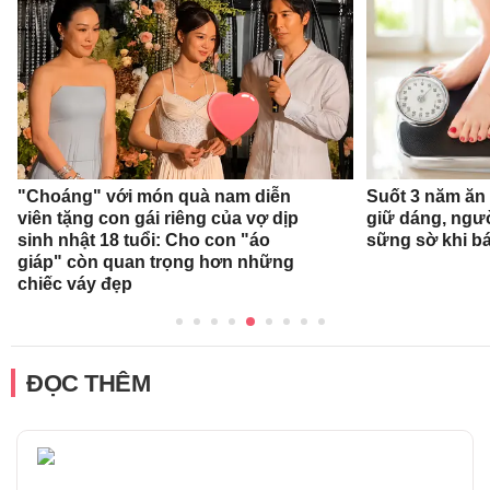
"Choáng" với món quà nam diễn
Suốt 3 năm ăn
viên tặng con gái riêng của vợ dịp
giữ dáng, ngư
sinh nhật 18 tuổi: Cho con "áo
sững sờ khi bá
giáp" còn quan trọng hơn những
chiếc váy đẹp
ĐỌC THÊM