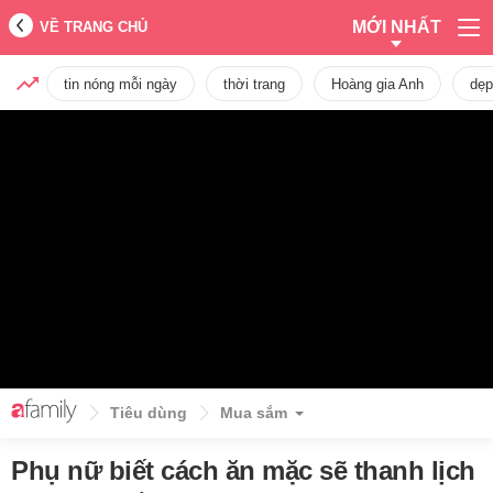
MỚI NHẤT
VỀ TRANG CHỦ
tin nóng mỗi ngày
thời trang
Hoàng gia Anh
dẹp
Tiêu dùng
Mua sắm
Phụ nữ biết cách ăn mặc sẽ thanh lịch