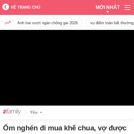
MỚI NHẤT
VỀ TRANG CHỦ
Anh trai vượt ngàn chông gai 2026
vụ điểm toán bất thường
Yêu
Ốm nghén đi mua khế chua, vợ được