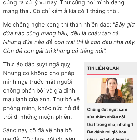
đứng ra xử lý vụ này. Thư cũng nói mình đang
mang thai. Cô chỉ kém ả kia có 1 tháng thôi.
Mẹ chồng nghe xong thì thản nhiên đáp:
"Bây giờ
đứa nào cũng mang bầu, đều là cháu tao cả.
Nhưng đứa nào đẻ con trai thì là con dâu nhà này.
Còn đẻ con gái thì không có tiếng nói".
Thư lảo đảo suýt ngã quỵ.
TIN LIÊN QUAN
Nhưng cô không cho phép
mình ngã trước mặt người
chồng phản bội và gia đình
máu lạnh của anh. Thư bỏ về
phòng mình, khóc nức nở để
Chồng đột ngột sắm
trôi đi những muộn phiền.
sửa thêm nhiều nội
thất trong nhà, nhưng 1
Sáng nay cô đã về nhà bố
lần đánh rơi giỏ hoa
mẹ đẻ. Cô chưa nói chuyện
nhựa, vợ phát hiện bí