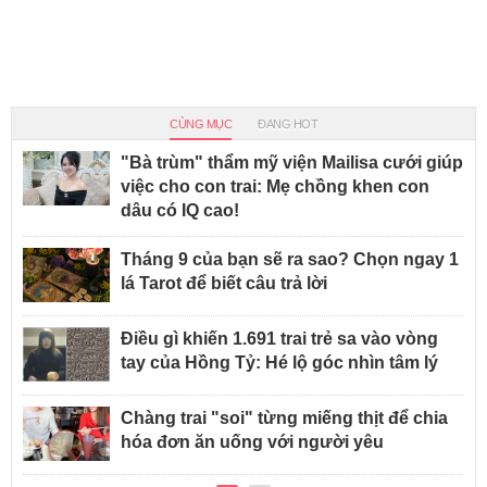
CÙNG MỤC
ĐANG HOT
"Bà trùm" thẩm mỹ viện Mailisa cưới giúp
việc cho con trai: Mẹ chồng khen con
dâu có IQ cao!
Tháng 9 của bạn sẽ ra sao? Chọn ngay 1
lá Tarot để biết câu trả lời
Điều gì khiến 1.691 trai trẻ sa vào vòng
tay của Hồng Tỷ: Hé lộ góc nhìn tâm lý
Chàng trai "soi" từng miếng thịt để chia
hóa đơn ăn uống với người yêu