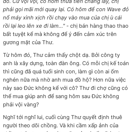
đó. Cứ vội vội, có hôm thừa tiền chẳng lấy, chị
phải gọi mãi mới quay lại. Có hôm để con Wave đỏ
nổ máy xình xịch rồi chạy vào mua của chị ù cái
rồi lại leo lên xe đi làm..." -
chị bán hàng thao thao
bất tuyệt kể mà không để ý đến cảm xúc trên
gương mặt của Thư.
Từ hôm đó, Thư cảm thấy chột dạ. Bởi công ty
anh là xây dựng, toàn đàn ông. Có mỗi chị kế toán
thì cũng đã quá tuổi sinh con, làm gì còn ai ốm
nghén nữa mà nhờ anh mua đồ hộ? Hơn nữa việc
này sao Đức không kể với cô? Thư đi chợ cũng có
thể mua giúp anh để sang hôm sau Đức không
phải vội vàng?
Nghĩ tới nghĩ lui, cuối cùng Thư quyết định thuê
người theo dõi chồng. Và khi cầm xấp ảnh của