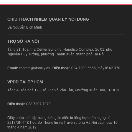
CHỊU TRÁCH NHIỆM QUẢN LÝ NỘI DUNG
Bà Nguyễn Bích Minh
TRỤ SỞ HÀ NỘI
Tầng 21, Tòa nhà Center Building, Hapulico Complex, Số 01, phố
Nguyễn Huy Tưởng, phường Thanh Xuân, thành phố Hà Nội
Email:
contact@afamily.vn |
Điện thoại:
024 7309 5555, máy lẻ 62.370
VPĐD TẠI TP.HCM
Tầng 4, Tòa nhà 123, số 127 Võ Văn Tần, Phường Xuân Hòa, TPHCM
Điện thoại:
028 7307 7979
Giấy phép thiết lập trang thông tin điện tử tổng hợp trên mạng số
2217/GP-TTĐT do Sở Thông tin và Truyền thông Hà Nội cấp ngày 10
tháng 4 năm 2019