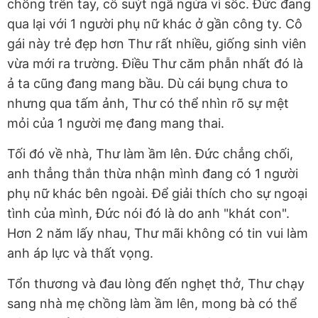
chồng trên tay, cô suýt ngã ngửa vì sốc. Đức đang
qua lại với 1 người phụ nữ khác ở gần công ty. Cô
gái này trẻ đẹp hơn Thư rất nhiều, giống sinh viên
vừa mới ra trường. Điều Thư căm phẫn nhất đó là
ả ta cũng đang mang bầu. Dù cái bụng chưa to
nhưng qua tấm ảnh, Thư có thể nhìn rõ sự mệt
mỏi của 1 người mẹ đang mang thai.
Tối đó về nhà, Thư làm ầm lên. Đức chẳng chối,
anh thẳng thắn thừa nhận mình đang có 1 người
phụ nữ khác bên ngoài. Để giải thích cho sự ngoại
tình của mình, Đức nói đó là do anh "khát con".
Hơn 2 năm lấy nhau, Thư mãi không có tin vui làm
anh áp lực và thất vọng.
Tổn thương và đau lòng đến nghẹt thở, Thư chạy
sang nhà mẹ chồng làm ầm lên, mong bà có thể