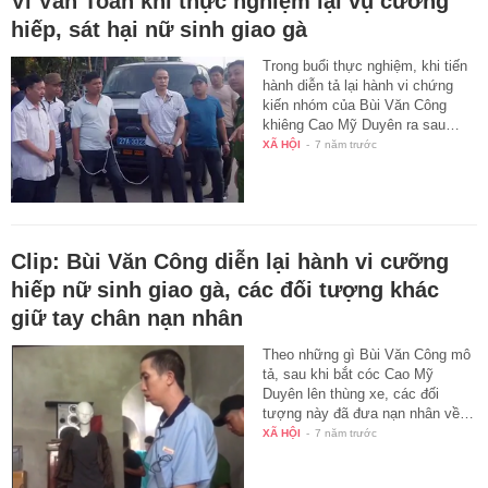
Vì Văn Toán khi thực nghiệm lại vụ cưỡng
hiếp, sát hại nữ sinh giao gà
Trong buổi thực nghiệm, khi tiến
hành diễn tả lại hành vi chứng
kiến nhóm của Bùi Văn Công
khiêng Cao Mỹ Duyên ra sau…
XÃ HỘI
-
7 năm trước
Clip: Bùi Văn Công diễn lại hành vi cưỡng
hiếp nữ sinh giao gà, các đối tượng khác
giữ tay chân nạn nhân
Theo những gì Bùi Văn Công mô
tả, sau khi bắt cóc Cao Mỹ
Duyên lên thùng xe, các đối
tượng này đã đưa nạn nhân về…
XÃ HỘI
-
7 năm trước