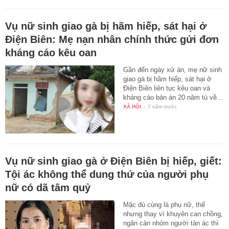
Vụ nữ sinh giao gà bị hãm hiếp, sát hại ở
Điện Biên: Mẹ nạn nhân chính thức gửi đơn
kháng cáo kêu oan
Gần đến ngày xử án, mẹ nữ sinh
giao gà bị hãm hiếp, sát hại ở
Điện Biên liên tục kêu oan và
kháng cáo bản án 20 năm tù về…
XÃ HỘI
-
7 năm trước
Vụ nữ sinh giao gà ở Điện Biên bị hiếp, giết:
Tội ác không thể dung thứ của người phụ
nữ có dã tâm quỷ
Mặc dù cùng là phụ nữ, thế
nhưng thay vì khuyên can chồng,
ngăn cản nhóm người tàn ác thì