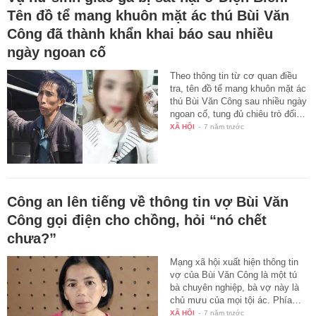
Tên đồ tể mang khuôn mặt ác thú Bùi Văn
Công đã thành khẩn khai báo sau nhiều
ngày ngoan cố
Theo thông tin từ cơ quan điều
tra, tên đồ tể mang khuôn mặt ác
thú Bùi Văn Công sau nhiều ngày
ngoan cố, tung đủ chiêu trò đối…
XÃ HỘI
-
7 năm trước
Công an lên tiếng về thông tin vợ Bùi Văn
Công gọi điện cho chồng, hỏi “nó chết
chưa?”
Mạng xã hội xuất hiện thông tin
vợ của Bùi Văn Công là một tú
bà chuyên nghiệp, bà vợ này là
chủ mưu của mọi tội ác. Phía…
XÃ HỘI
-
7 năm trước