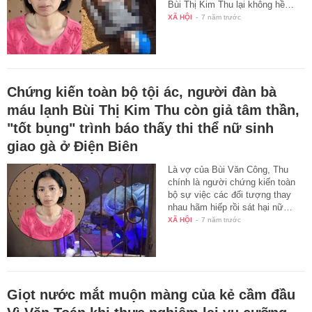
Bùi Thị Kim Thu lại không hề…
XÃ HỘI
-
7 năm trước
Chứng kiến toàn bộ tội ác, người đàn bà
máu lạnh Bùi Thị Kim Thu còn giả tâm thần,
"tốt bụng" trình báo thấy thi thể nữ sinh
giao gà ở Điện Biên
Là vợ của Bùi Văn Công, Thu
chính là người chứng kiến toàn
bộ sự việc các đối tượng thay
nhau hãm hiếp rồi sát hại nữ…
XÃ HỘI
-
7 năm trước
Giọt nước mắt muộn màng của kẻ cầm đầu