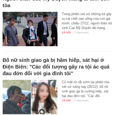
tòa
Trong phiên xét xử những kẻ gây
ra cái chết oan uổng của con gái
mình, chiều 27/12, người thân nữ
sinh Cao Mỹ Duyên đã mang…
XÃ HỘI
-
7 năm trước
Bố nữ sinh giao gà bị hãm hiếp, sát hại ở
Điện Biên: "Các đối tượng gây ra tội ác quá
đau đớn đối với gia đình tôi"
Có mặt từ rất sớm tại phiên tòa
xét xử sáng nay (26/12), bố nữ
sinh giao gà bị cưỡng hiếp, sát
hại đau đớn nói: "Các đối…
XÃ HỘI
-
7 năm trước