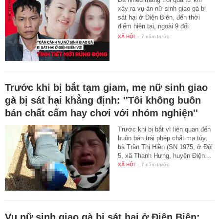
xảy ra vụ án nữ sinh giao gà bị
sát hại ở Điện Biên, đến thời
điểm hiện tại, ngoài 9 đối
tượng…
XÃ HỘI
-
7 năm trước
Trước khi bị bắt tạm giam, mẹ nữ sinh giao
gà bị sát hại khẳng định: ''Tôi không buôn
bán chất cấm hay chơi với nhóm nghiện''
Trước khi bị bắt vì liên quan đến
buôn bán trái phép chất ma túy,
bà Trần Thị Hiền (SN 1975, ở Đội
5, xã Thanh Hưng, huyện Điện…
XÃ HỘI
-
7 năm trước
Vụ nữ sinh giao gà bị sát hại ở Điện Biên: