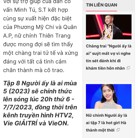
Với sự trợ giúp của dàn cố
TIN LIÊN QUAN
vấn Minh Tú, S.T kết hợp
cùng sự xuất hiện đặc biệt
của Phương Mỹ Chi và Quân
A.P, nữ chính Thiên Trang
được mong đợi sẽ tìm thấy
Chàng trai "Người ấy là
một chàng trai tử tế và xứng
ai" suýt mất vợ vì nghe
tin sét đánh khi đi
đáng với tất cả tình cảm
khám tiền hôn nhân
chân thành mà cô trao.
Tập 8 Người ấy là ai mùa
5 (2023) sẽ chính thức
lên sóng lúc 20h thứ 6 -
7/7/2023, đồng thời trên
kênh truyền hình HTV2,
Nữ chính Người ấy là
Vie GIẢITRÍ và VieON.
ai tập 7 là hot girl Hà
thành một thời