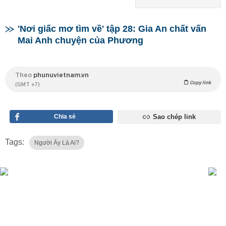
'Nơi giấc mơ tìm về' tập 28: Gia An chất vấn
Mai Anh chuyện của Phương
Theo
phunuvietnam.vn
Copy link
(GMT +7)
Chia sẻ
Sao chép link
Tags:
Người Áy Là Ai?