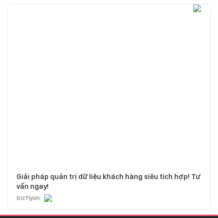
Giải pháp quản trị dữ liệu khách hàng siêu tích hợp! Tư
vấn ngay!
bizfly.vn
CHỊU TRÁCH NHIỆM QUẢN LÝ NỘI DUNG
Bà Nguyễn Bích Minh
TRỤ SỞ HÀ NỘI
Tầng 21, Tòa nhà Center Building, Hapulico Complex, Số 01, phố
Nguyễn Huy Tưởng, phường Thanh Xuân, thành phố Hà Nội