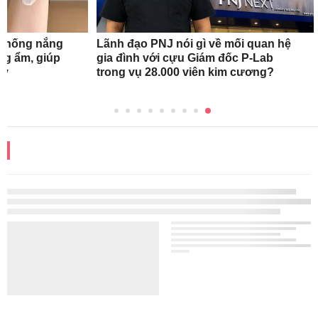
 chống nắng
Lãnh đạo PNJ nói gì về mối quan hệ
ng ẩm, giúp
gia đình với cựu Giám đốc P-Lab
ày
trong vụ 28.000 viên kim cương?
ĐỌC THÊM