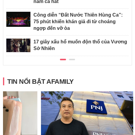
năm ca hát
Công diễn “Đất Nước Thiên Hùng Ca”:
75 phút khiến khán giả đi từ choáng
ngợp đến vỡ òa
17 giây xấu hổ muốn độn thổ của Vương
Sở Nhiên
TIN NỔI BẬT AFAMILY