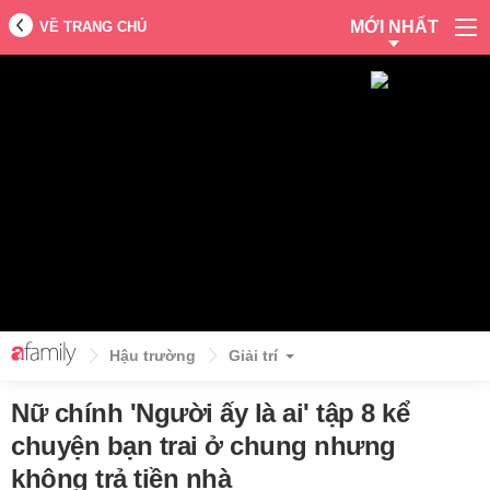
MỚI NHẤT
VỀ TRANG CHỦ
Hậu trường
Giải trí
Nữ chính 'Người ấy là ai' tập 8 kể
chuyện bạn trai ở chung nhưng
không trả tiền nhà