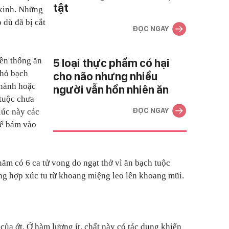
tật
 kinh. Những
 dù đã bị cắt
ĐỌC NGAY
yền thống ăn
5 loại thực phẩm có hại
nhỏ bạch
cho não nhưng nhiều
 nành hoặc
người vẫn hồn nhiên ăn
 tuộc chưa
ĐỌC NGAY
lúc này các
hể bám vào
ăm có 6 ca tử vong do ngạt thở vì ăn bạch tuộc
ng hợp xúc tu từ khoang miệng leo lên khoang mũi.
y của ớt. Ở hàm lượng ít, chất này có tác dụng khiến