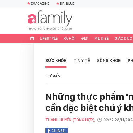
EMAGAZINE
DR. BLUE
LIFESTYLE
XÃ HỘI
ĐẸP
MẸ & BÉ
GIÁO DỤC
SỨC KHỎE
TIN Y TẾ
SỐNG KHỎE
PH
TƯ VẤN
Những thực phẩm 'ng
cần đặc biệt chú ý kh
THANH HUYỀN (TỔNG HỢP),
02:22 28/11/202
CHIA SẺ