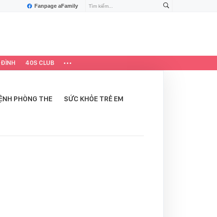
Fanpage aFamily
 ĐÌNH
40S CLUB
ỆNH PHÒNG THE
SỨC KHỎE TRẺ EM