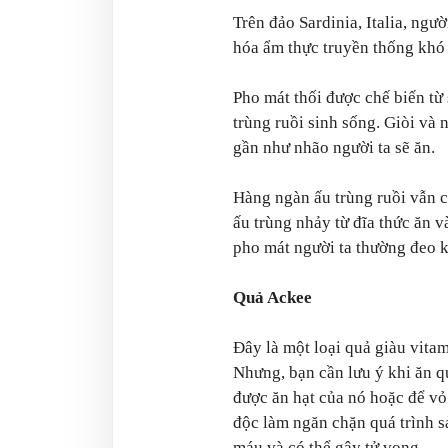
Trên đảo Sardinia, Italia, ngư
hóa ẩm thực truyền thống khó 
Pho mát thối được chế biến từ
trùng ruồi sinh sống. Giòi và
gần như nhão người ta sẽ ăn.
Hàng ngàn ấu trùng ruồi vẫn c
ấu trùng nhảy từ đĩa thức ăn v
pho mát người ta thường đeo k
Quả Ackee
Đây là một loại quả giàu vitam
Nhưng, bạn cần lưu ý khi ăn q
được ăn hạt của nó hoặc để vỏ
độc làm ngăn chặn quá trình 
máu và có thể gây tử vong.