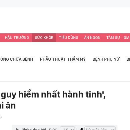
HẬU TRƯỜNG
SỨC KHỎE
TIÊU DÙNG
ĂN NGON
TÂM SỰ - GIA
ÒNG CHỮA BỆNH
PHẪU THUẬT THẨM MỸ
BỆNH PHỤ NỮ
B
uy hiểm nhất hành tinh',
i ăn
3
5:06
Nghe đọc bài