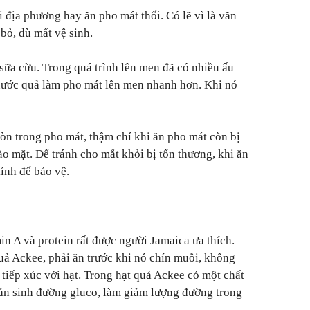
ời địa phương hay ăn pho mát thối. Có lẽ vì là văn
bỏ, dù mất vệ sinh.
 sữa cừu. Trong quá trình lên men đã có nhiều ấu
 nước quả làm pho mát lên men nhanh hơn. Khi nó
òn trong pho mát, thậm chí khi ăn pho mát còn bị
ào mặt. Để tránh cho mắt khỏi bị tổn thương, khi ăn
ính để bảo vệ.
in A và protein rất được người Jamaica ưa thích.
uả Ackee, phải ăn trước khi nó chín muồi, không
 tiếp xúc với hạt. Trong hạt quả Ackee có một chất
sản sinh đường gluco, làm giảm lượng đường trong