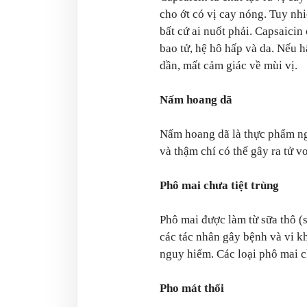
cho ớt có vị cay nóng. Tuy nhi
bất cứ ai nuốt phải. Capsaicin
bao tử, hệ hô hấp và da. Nếu h
dần, mất cảm giác về mùi vị.
Nấm hoang dã
Nấm hoang dã là thực phẩm ngu
và thậm chí có thể gây ra tử v
Phô mai chưa tiệt trùng
Phô mai được làm từ sữa thô (
các tác nhân gây bệnh và vi k
nguy hiểm. Các loại phô mai c
Pho mát thối