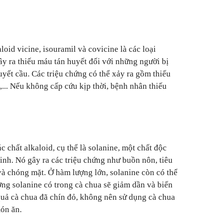
oid vicine, isouramil và covicine là các loại
ây ra thiếu máu tán huyết đối với những người bị
yết cầu. Các triệu chứng có thể xảy ra gồm thiếu
,... Nếu không cấp cứu kịp thời, bệnh nhân thiếu
 chất alkaloid, cụ thể là solanine, một chất độc
kinh. Nó gây ra các triệu chứng như buồn nôn, tiêu
 và chóng mặt. Ở hàm lượng lớn, solanine còn có thể
ợng solanine có trong cà chua sẽ giảm dần và biến
uả cà chua đã chín đỏ, không nên sử dụng cà chua
ón ăn.