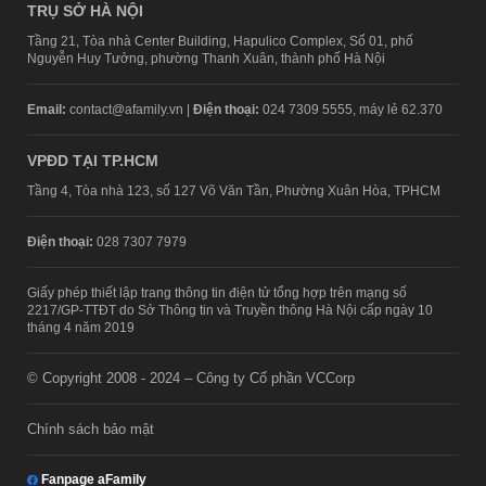
TRỤ SỞ HÀ NỘI
Tầng 21, Tòa nhà Center Building, Hapulico Complex, Số 01, phố
Nguyễn Huy Tưởng, phường Thanh Xuân, thành phố Hà Nội
Email:
contact@afamily.vn |
Điện thoại:
024 7309 5555, máy lẻ 62.370
VPĐD TẠI TP.HCM
Tầng 4, Tòa nhà 123, số 127 Võ Văn Tần, Phường Xuân Hòa, TPHCM
Điện thoại:
028 7307 7979
Giấy phép thiết lập trang thông tin điện tử tổng hợp trên mạng số
2217/GP-TTĐT do Sở Thông tin và Truyền thông Hà Nội cấp ngày 10
tháng 4 năm 2019
© Copyright 2008 - 2024 – Công ty Cổ phần VCCorp
Chính sách bảo mật
Fanpage aFamily