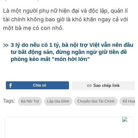
Là một người phụ nữ hiện đại và độc lập, quản lí
tài chính không bao giờ là khó khăn ngay cả với
một bà mẹ có con nhỏ.
3 lý do nếu có 1 tỷ, bà nội trợ Việt vẫn nên đầu
tư bất động sản, đừng ngần ngừ giữ tiền đề
phòng kẻo mất "món hời lớn"
Chia sẻ
Sao chép link
Tags:
Bà Nội Trợ
Lập Gia Đình
Chuyên Gia Tài Chính
Kế Hoạch