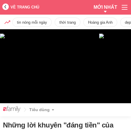
MỚI NHẤT
VỀ TRANG CHỦ
tin nóng mỗi ngày
thời trang
Hoàng gia Anh
dẹp
Tiêu dùng
Những lời khuyên "đáng tiền" của