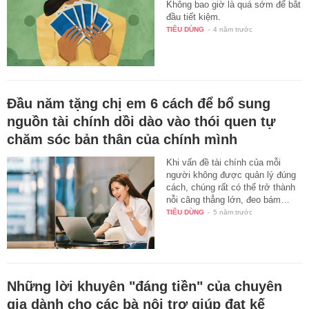
Không bao giờ là quá sớm để bắt
đầu tiết kiệm.
TIÊU DÙNG
-
4 năm trước
Đầu năm tặng chị em 6 cách để bổ sung
nguồn tài chính dồi dào vào thói quen tự
chăm sóc bản thân của chính mình
Khi vấn đề tài chính của mỗi
người không được quản lý đúng
cách, chúng rất có thể trở thành
nỗi căng thẳng lớn, đeo bám…
TIÊU DÙNG
-
5 năm trước
Những lời khuyên "đáng tiền" của chuyên
gia dành cho các bà nội trợ giúp đạt kế