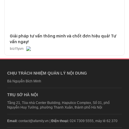
Giải pháp tư vấn thông minh và chốt đơn hiệu quả! Tư
vấn ngay!
bizfly.vn
CHỊU TRÁCH NHIỆM QUẢN LÝ NỘI DUNG
Bà Nguyễn Bích Minh
TRỤ SỞ HÀ NỘI
Tầng 21, Tòa nhà Center Building, Hapulico Complex, Số 01, phố
Nguyễn Huy Tưởng, phường Thanh Xuân, thành phố Hà Nội
Email:
contact@afamily.vn |
Điện thoại:
024 7309 5555, máy lẻ 62.370