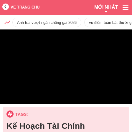
MỚI NHẤT
VỀ TRANG CHỦ
Anh trai vượt ngàn chông gai 2026
vụ điểm toán bất thường
TAGS:
Kế Hoạch Tài Chính