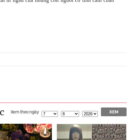
tất dĩ ngẫu của những con người có tình cảm chân
c
Xem theo ngày
XEM