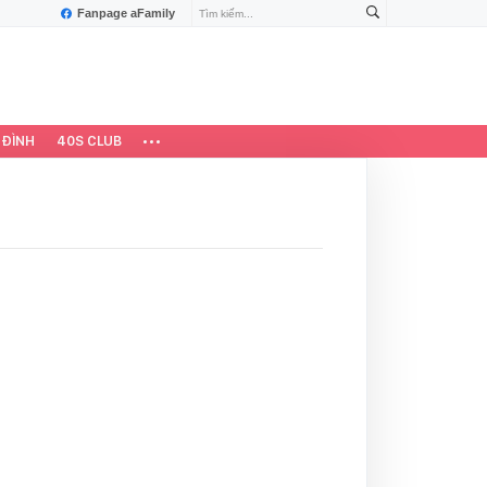
Fanpage aFamily
 ĐÌNH
40S CLUB