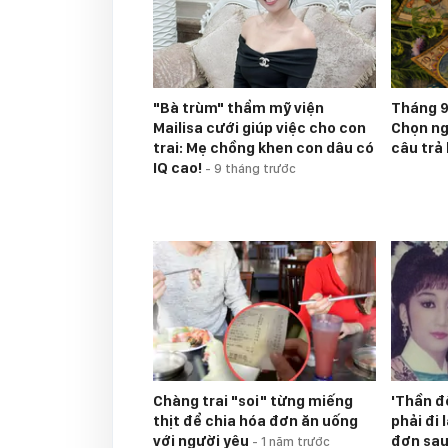
"Bà trùm" thẩm mỹ viện
Tháng 9
Mailisa cưới giúp việc cho con
Chọn nga
trai: Mẹ chồng khen con dâu có
câu trả 
IQ cao!
-
9 tháng trước
Chàng trai "soi" từng miếng
'Thần đ
thịt để chia hóa đơn ăn uống
phải đi
với người yêu
đơn sau
-
1 năm trước