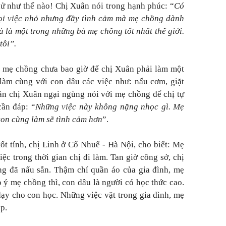
 như thế nào! Chị Xuân nói trong hạnh phúc: “
Có
ọi việc nhỏ nhưng đầy tình cảm mà mẹ chồng dành
à là một trong những bà mẹ chồng tốt nhất thế giới.
tôi”.
, mẹ chồng chưa bao giờ để chị Xuân phải làm một
làm cùng với con dâu các việc như: nấu cơm, giặt
lần chị Xuân ngại ngùng nói với mẹ chồng để chị tự
ần đáp: “
Những việc này không nặng nhọc gì. Mẹ
on cùng làm sẽ tình cảm hơn
”.
 tính, chị Linh ở Cổ Nhuế - Hà Nội, cho biết: Mẹ
ệc trong thời gian chị đi làm. Tan giờ công sở, chị
g đã nấu sẵn. Thậm chí quần áo của gia đình, mẹ
 ý mẹ chồng thì, con dâu là người có học thức cao.
dạy cho con học. Những việc vặt trong gia đình, mẹ
p.