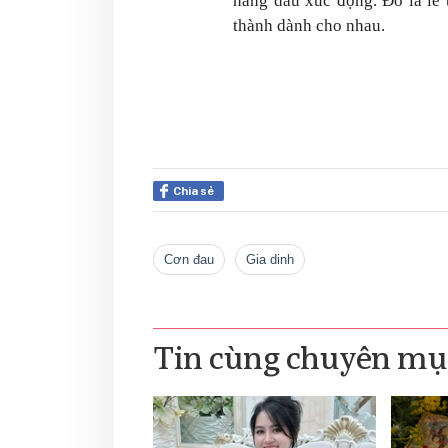
nàng dâu xúc động. Đó là lẽ 
thành dành cho nhau.
Chia sẻ
cơn đau
gia dinh
Tin cùng chuyên mụ