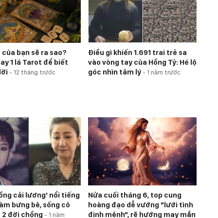
 của bạn sẽ ra sao?
Điều gì khiến 1.691 trai trẻ sa
y 1 lá Tarot để biết
vào vòng tay của Hồng Tỷ: Hé lộ
lời
góc nhìn tâm lý
-
12 tháng trước
-
1 năm trước
ồng cải lương' nổi tiếng
Nửa cuối tháng 6, top cung
 làm bưng bê, sống cô
hoàng đạo dễ vướng "lưới tình
 2 đời chồng
định mệnh", rẽ hướng may mắn
-
1 năm