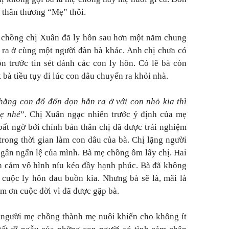
g thân thương “Mẹ” thôi.
ợ chồng chị Xuân đã ly hôn sau hơn một năm chung
ra ở cùng một người đàn bà khác. Anh chị chưa có
n trước tin sét đánh các con ly hôn. Có lẽ bà còn
bà tiều tụy đi lúc con dâu chuyển ra khỏi nhà.
hằng con đổ đốn dọn hẳn ra ở với con nhỏ kia thì
ẹ nhé
”. Chị Xuân ngạc nhiên trước ý định của mẹ
ất ngờ bởi chính bản thân chị đã được trải nghiệm
trong thời gian làm con dâu của bà. Chị lặng người
gân ngấn lệ của mình. Bà mẹ chồng ôm lấy chị. Hai
nh cảm vô hình níu kéo đầy hạnh phúc. Bà đã không
 cuộc ly hôn đau buồn kia. Nhưng bà sẽ là, mãi là
m ơn cuộc đời vì đã được gặp bà.
 người mẹ chồng thành mẹ nuôi khiến cho không ít