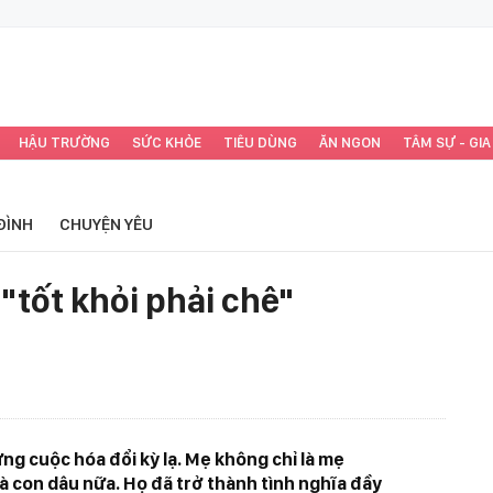
HẬU TRƯỜNG
SỨC KHỎE
TIÊU DÙNG
ĂN NGON
TÂM SỰ - GIA
ĐÌNH
CHUYỆN YÊU
tốt khỏi phải chê"
g cuộc hóa đổi kỳ lạ. Mẹ không chỉ là mẹ
à con dâu nữa. Họ đã trở thành tình nghĩa đầy