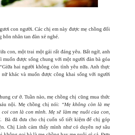
gươi con người. Các chị em này được mẹ chồng đối
ng hôn nhân tan đàn xẻ nghé.
ứa con, một trai một gái rất đáng yêu. Bất ngờ, anh
vì muốn được sống chung với một người đàn bà góa
 “Giữa hai người không còn tình yêu nữa. Anh thực
ụ nữ khác và muốn được công khai sống với người
chung cư ở. Tuần nào, mẹ chồng chị cũng mua thức
háu nội. Mẹ chồng chị nói:
“Mẹ không còn là mẹ
 coi con là con mình. Mẹ sẽ làm mẹ nuôi của con,
”.
Bà đã đưa cho chị cuốn sổ tiết kiệm để chị góp
ện. Chị Linh cảm thấy mình như có duyên nợ sâu
hị không gọi bà là mẹ chồng hay mẹ nuôi gì cả. Đơn