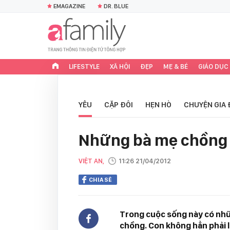
EMAGAZINE
DR. BLUE
LIFESTYLE
XÃ HỘI
ĐẸP
MẸ & BÉ
GIÁO DỤC
YÊU
CẶP ĐÔI
HẸN HÒ
CHUYỆN GIA 
Những bà mẹ chồng "
VIỆT AN,
11:26 21/04/2012
CHIA SẺ
Trong cuộc sống này có nhữn
chồng. Con không hẳn phải l