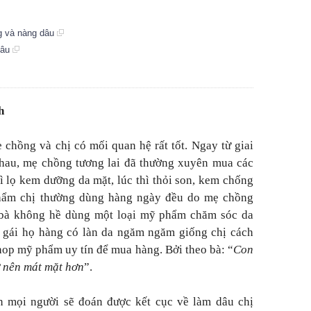
g và nàng dâu
dâu
h
chồng và chị có mối quan hệ rất tốt. Ngay từ giai
nhau, mẹ chồng tương lai đã thường xuyên mua các
ì lọ kem dưỡng da mặt, lúc thì thỏi son, kem chống
hẩm chị thường dùng hàng ngày đều do mẹ chồng
 bà không hề dùng một loại mỹ phẩm chăm sóc da
 gái họ hàng có làn da ngăm ngăm giống chị cách
hop mỹ phẩm uy tín để mua hàng. Bởi theo bà: “
Con
ở nên mát mặt hơn
”.
 mọi người sẽ đoán được kết cục về làm dâu chị