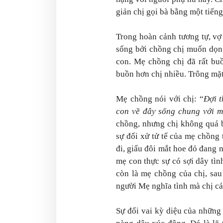
giản chị gọi bà bằng một tiến
Trong hoàn cảnh tương tự, v
sống bởi chồng chị muốn dọn 
con. Mẹ chồng chị đã rất buồ
buồn hơn chị nhiều. Trông mặt 
Mẹ chồng nói với chị: “
Đợi t
con về đây sống chung với m
chồng, nhưng chị không quá b
sự đối xử tử tế của mẹ chồng 
đi, giấu đôi mắt hoe đỏ đang n
mẹ con thực sự có sợi dây tì
còn là mẹ chồng của chị, sau
người Mẹ nghĩa tình mà chị cá
Sự đổi vai kỳ diệu của những