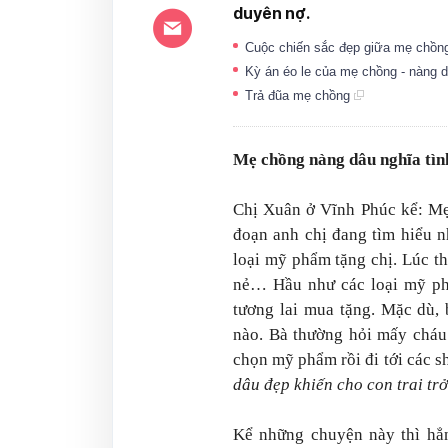
duyên nợ.
Cuộc chiến sắc đẹp giữa mẹ chồn
Kỳ án éo le của mẹ chồng - nàng 
Trả đũa mẹ chồng
Mẹ chồng nàng dâu nghĩa tìn
Chị Xuân ở Vĩnh Phúc kể: Mẹ 
đoạn anh chị đang tìm hiểu 
loại mỹ phẩm tặng chị. Lúc th
nẻ… Hầu như các loại mỹ p
tương lai mua tặng. Mặc dù,
nào. Bà thường hỏi mấy cháu
chọn mỹ phẩm rồi đi tới các s
dâu đẹp khiến cho con trai tr
Kể những chuyện này thì hẳn