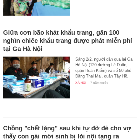
Giữa cơn bão khát khẩu trang, gần 100
nghìn chiếc khẩu trang được phát miễn phí
tại Ga Hà Nội
Sáng 2/2, người dân qua lại Ga
Hà Nội (120 đường Lê Duẩn,
quận Hoàn Kiếm) và số 50 phố
Đặng Thai Mai, quận Tây Hồ,
Hà…
XÃ HỘI
-
7 năm trước
Chồng "chết lặng" sau khi tự đỡ đẻ cho vợ
thấy con gái mới sinh bị lòi nội tạng ra