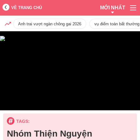
MỚI NHẤT
VỀ TRANG CHỦ
Anh trai vượt ngàn chông gai 2026
vụ điểm toán bất thường
TAGS:
Nhóm Thiện Nguyện