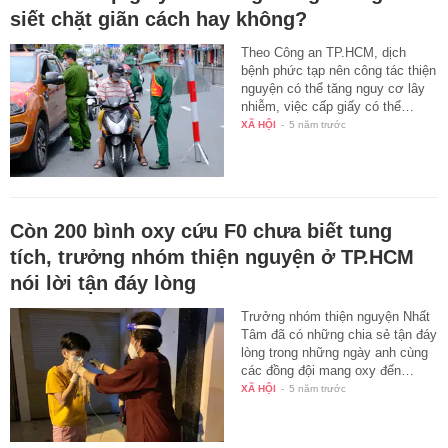
siết chặt giãn cách hay không?
Theo Công an TP.HCM, dịch
bệnh phức tạp nên công tác thiện
nguyện có thể tăng nguy cơ lây
nhiễm, việc cấp giấy có thể…
XÃ HỘI
-
5 năm trước
Còn 200 bình oxy cứu F0 chưa biết tung
tích, trưởng nhóm thiện nguyện ở TP.HCM
nói lời tận đáy lòng
Trưởng nhóm thiện nguyện Nhất
Tâm đã có những chia sẻ tận đáy
lòng trong những ngày anh cùng
các đồng đội mang oxy đến…
XÃ HỘI
-
5 năm trước