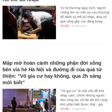
Vợ bị thương nguy kịch, người
chồng ôm vợ trên xe cứu thương
dỗ dành và thề bỏ nhậu, đưa về
quê sống gây xúc động trong…
XÃ HỘI
-
4 năm trước
Mập mờ hoàn cảnh những phận đời sống
bên vỉa hè Hà Nội và đường đi của quà từ
thiện: "Vô gia cư hay không, qua 2h sáng
mới biết"
"Vô gia cư" là một vấn đề khá
nhạy cảm, chính những người
làm công tác xã hội đôi khi cũng
khó phân biệt được thật - giả.
XÃ HỘI
-
4 năm trước