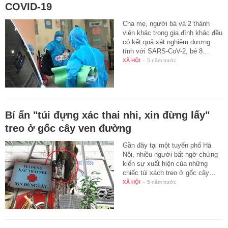
COVID-19
Cha mẹ, người bà và 2 thành
viên khác trong gia đình khác đều
có kết quả xét nghiệm dương
tính với SARS-CoV-2, bé 8…
XÃ HỘI
-
5 năm trước
Bí ẩn "túi đựng xác thai nhi, xin đừng lấy"
treo ở gốc cây ven đường
Gần đây tại một tuyến phố Hà
Nội, nhiều người bất ngờ chứng
kiến sự xuất hiện của những
chiếc túi xách treo ở gốc cây…
XÃ HỘI
-
5 năm trước