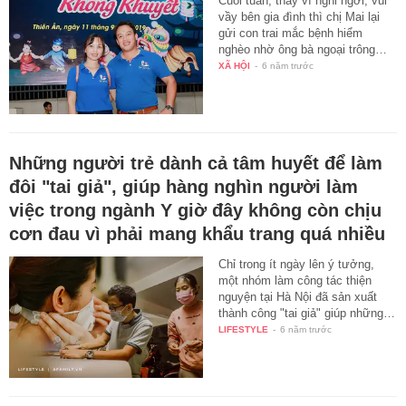
Cuối tuần, thay vì nghỉ ngơi, vui
vầy bên gia đình thì chị Mai lại
gửi con trai mắc bệnh hiểm
nghèo nhờ ông bà ngoại trông…
XÃ HỘI
-
6 năm trước
Những người trẻ dành cả tâm huyết để làm
đôi "tai giả", giúp hàng nghìn người làm
việc trong ngành Y giờ đây không còn chịu
cơn đau vì phải mang khẩu trang quá nhiều
Chỉ trong ít ngày lên ý tưởng,
một nhóm làm công tác thiện
nguyện tại Hà Nội đã sản xuất
thành công "tai giả" giúp những…
LIFESTYLE
-
6 năm trước