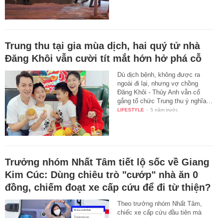
Trung thu tại gia mùa dịch, hai quý tử nhà
Đăng Khôi vẫn cười tít mắt hớn hở phá cỗ
Dù dịch bệnh, không được ra
ngoài đi lại, nhưng vợ chồng
Đăng Khôi - Thủy Anh vẫn cố
gắng tổ chức Trung thu ý nghĩa…
LIFESTYLE
-
5 năm trước
Trưởng nhóm Nhất Tâm tiết lộ sốc về Giang
Kim Cúc: Dùng chiêu trò "cướp" nhà ăn 0
đồng, chiếm đoạt xe cấp cứu để đi từ thiện?
Theo trưởng nhóm Nhất Tâm,
chiếc xe cấp cứu đầu tiên mà