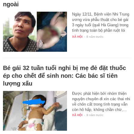
ngoài
Ngày 12/11, Bệnh viện Nhi Trung
ương vừa phẫu thuật cho bé gái
3 ngày tuổi (quê Hà Giang) trong
tình trạng toàn bộ phần ruột lòi
ra…
XÃ HỘI
-
8 năm trước
Bé gái 32 tuần tuổi nghi bị mẹ đẻ đặt thuốc
ép cho chết để sinh non: Các bác sĩ tiên
lượng xấu
Được phát hiện bởi nhóm thiện
nguyện chuyên đi xin các thai nhi
về chôn cất trong tình trạng vẫn
còn hô hấp, không chần chừ,…
XÃ HỘI
-
9 năm trước