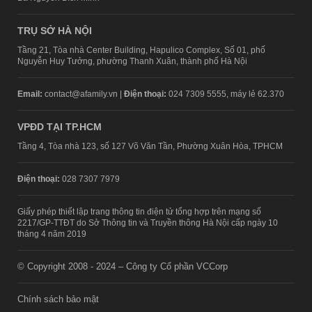
TRỤ SỞ HÀ NỘI
Tầng 21, Tòa nhà Center Building, Hapulico Complex, Số 01, phố
Nguyễn Huy Tưởng, phường Thanh Xuân, thành phố Hà Nội
Email:
contact@afamily.vn |
Điện thoại:
024 7309 5555, máy lẻ 62.370
VPĐD TẠI TP.HCM
Tầng 4, Tòa nhà 123, số 127 Võ Văn Tần, Phường Xuân Hòa, TPHCM
Điện thoại:
028 7307 7979
Giấy phép thiết lập trang thông tin điện tử tổng hợp trên mạng số
2217/GP-TTĐT do Sở Thông tin và Truyền thông Hà Nội cấp ngày 10
tháng 4 năm 2019
© Copyright 2008 - 2024 – Công ty Cổ phần VCCorp
Chính sách bảo mật