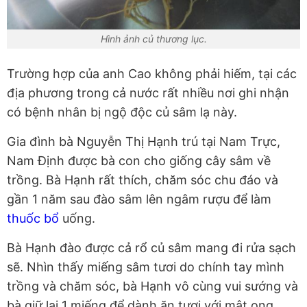
Hình ảnh củ thương lục.
Trường hợp của anh Cao không phải hiếm, tại các
địa phương trong cả nước rất nhiều nơi ghi nhận
có bệnh nhân bị ngộ độc củ sâm lạ này.
Gia đình bà Nguyễn Thị Hạnh trú tại Nam Trực,
Nam Định được bà con cho giống cây sâm về
trồng. Bà Hạnh rất thích, chăm sóc chu đáo và
gần 1 năm sau đào sâm lên ngâm rượu để làm
thuốc bổ
uống.
Bà Hạnh đào được cả rổ củ sâm mang đi rửa sạch
sẽ. Nhìn thấy miếng sâm tươi do chính tay mình
trồng và chăm sóc, bà Hạnh vô cùng vui sướng và
bà giữ lại 1 miếng để dành ăn tươi với mật ong.