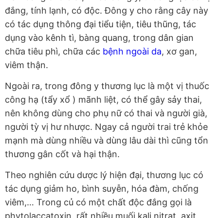
đắng, tính lạnh, có độc. Đông y cho rằng cây này
có tác dụng thông đại tiểu tiện, tiêu thũng, tác
dụng vào kênh tì, bàng quang, trong dân gian
chữa tiêu phì, chữa các
bệnh ngoài da
, xơ gan,
viêm thận.
Ngoài ra, trong đông y thương lục là một vị thuốc
công hạ (tẩy xổ ) mãnh liệt, có thể gây sảy thai,
nên không dùng cho phụ nữ có thai và người già,
người tỳ vị hư nhược. Ngay cả người trai trẻ khỏe
mạnh mà dùng nhiều và dùng lâu dài thì cũng tổn
thương gân cốt và hại thận.
Theo nghiên cứu dược lý hiện đại, thương lục có
tác dụng giảm ho, bình suyễn, hóa đàm, chống
viêm,… Trong củ có một chất độc đắng gọi là
phytolaccatoxin, rất nhiều muối kali nitrat, axit