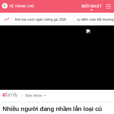
MỚI NHẤT
VỀ TRANG CHỦ
Anh trai vượt ngàn chông gai 2026
vụ điểm toán bất thường
Sức khỏe
Nhiều người đang nhầm lẫn loại củ