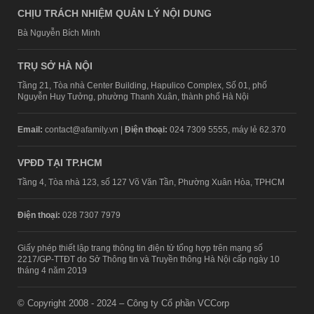
CHỊU TRÁCH NHIỆM QUẢN LÝ NỘI DUNG
Bà Nguyễn Bích Minh
TRỤ SỞ HÀ NỘI
Tầng 21, Tòa nhà Center Building, Hapulico Complex, Số 01, phố
Nguyễn Huy Tưởng, phường Thanh Xuân, thành phố Hà Nội
Email:
contact@afamily.vn |
Điện thoại:
024 7309 5555, máy lẻ 62.370
VPĐD TẠI TP.HCM
Tầng 4, Tòa nhà 123, số 127 Võ Văn Tần, Phường Xuân Hòa, TPHCM
Điện thoại:
028 7307 7979
Giấy phép thiết lập trang thông tin điện tử tổng hợp trên mạng số
2217/GP-TTĐT do Sở Thông tin và Truyền thông Hà Nội cấp ngày 10
tháng 4 năm 2019
© Copyright 2008 - 2024 – Công ty Cổ phần VCCorp