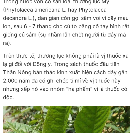
Trong nước vốn có sẵn loài thương lục Mỹ
(Phytolacca americana L. hay Phytolacca
decandra L.), dân gian còn gọi sâm voi vì cây mau
lớn, sau 6 - 7 tháng cho củ to bằng cổ tay hình rất
giống củ sâm (sự nhầm lẫn chết người từ đây mà
ra).
Trên thực tế, thương lục không phải là vị thuốc xa
lạ gì đối với Đông y. Trong sách thuốc đầu tiên
Thần Nông bản thảo kinh xuất hiện cách đây gần
2.000 năm đã có ghi chép tỉ mỉ về vị thuốc này
nhưng xếp nó vào nhóm "hạ phẩm" vì là thuốc có
độc.