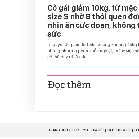
Cô gái giảm 10kg, từ mặc
size S nhờ 8 thói quen đ
nhịn ăn cực đoan, không 
sức
Bí quyết để giảm từ 55kg xuống khoảng 45kg 
những phương pháp khắc nghiệt, mà ở việc x
có thể duy trì lâu dài.
Đọc thêm
TRANG CHỦ
LIFESTYLE
XÃ HỘI
ĐẸP
MẸ & BÉ
GI