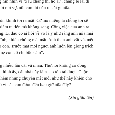
nín nhịn vì "xấu chàng thì hổ ai", chẳng lẽ lại đi
 nổi vợ, nổi con thì còn ra cái gì nữa.
i còn khinh tôi ra mặt. Cứ mở miệng là chồng tôi sẽ
 kiếm ra tiền mà không sang. Công việc của anh ra
ng. Đi đâu có ai hỏi về vợ là y như rằng anh mỉa mai
ĩnh, khiến chồng mất mặt. Anh than anh vất vả, mệt
ợ con. Trước mặt mọi người anh luôn lên giọng trịch
 mẹ con cô chỉ bốc cám”.
g nhiều lần cãi vã nhau. Thử hỏi không có đồng
khinh ấy, cái nhà này làm sao tồn tại được. Cuộc
 thêm những chuyện mệt mỏi như thế này khiến cho
cố vì các con được đến bao giờ nữa đây?
(Xin giấu tên)