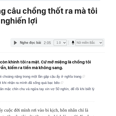
g câu chồng thốt ra mà tôi
nghiến lợi
2:05
Nghe đọc bài
ại còn khinh tôi ra mặt. Cứ mở miệng là chồng tôi
vẩn, kiếm ra tiền mà không sang.
tôi choáng nặng trong một lần gặp cậu ấy ở nghĩa trang
mắt khi nhận ra mình đã sống quá bạc bẽo
n mặc chỉn chu và ngửa tay xin vợ 50 nghìn, để rồi khi biết lý
y cuộc đời mình rơi vào bi kịch, hôn nhân chỉ là