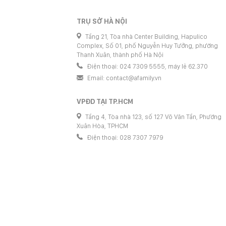
TRỤ SỞ HÀ NỘI
Tầng 21, Tòa nhà Center Building, Hapulico
Complex, Số 01, phố Nguyễn Huy Tưởng, phường
Thanh Xuân, thành phố Hà Nội
Điện thoại: 024 7309 5555, máy lẻ 62.370
Email:
contact@afamily.vn
VPĐD TẠI TP.HCM
Tầng 4, Tòa nhà 123, số 127 Võ Văn Tần, Phường
Xuân Hòa, TPHCM
Điện thoại: 028 7307 7979