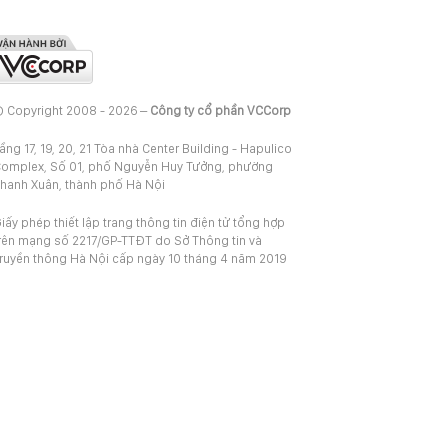
 Copyright 2008 - 2026 –
Công ty cổ phần VCCorp
ầng 17, 19, 20, 21 Tòa nhà Center Building - Hapulico
omplex, Số 01, phố Nguyễn Huy Tưởng, phường
hanh Xuân, thành phố Hà Nội
iấy phép thiết lập trang thông tin điện tử tổng hợp
rên mạng số 2217/GP-TTĐT do Sở Thông tin và
ruyền thông Hà Nội cấp ngày 10 tháng 4 năm 2019