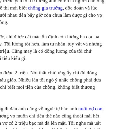
trước yêu tôi cứ tưởng anh chính là người đàn ông
ề thì mới biết
chồng gia trưởng
, độc đoán và lúc
ưới nhau đến bây giờ còn chưa làm được gì cho vợ
ông.
c, chỉ được cái mác ổn định còn lương ba cọc ba
y. Tôi lương tốt hơn, làm tư nhân, tuy vất vả nhưng
riệu. Cũng may là có đồng lương của tôi chứ
 tiêu kiểu gì.
ợ được 2 triệu. Nói thật chứ từng ấy chỉ đủ đóng
mẫu giáo. Nhiều lần tôi ngỏ ý nhắc chồng phải đưa
 chỉ biết moi tiền của chồng, không biết thương
ng đi đâu anh cũng vỗ ngực tự hào anh
nuôi vợ con
,
ương vợ muốn chi tiêu thế nào cũng thoải mái hết.
vợ có 2 triệu bạc mà đã lên mặt. Tôi nghe mà uất