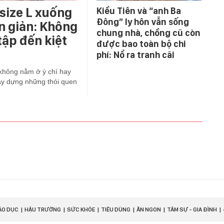
 size L xuống
Kiều Tiên và “anh Ba
Đông” ly hôn vẫn sống
ơn giản: Không
chung nhà, chồng cũ còn
tập đến kiệt
được bao toàn bộ chi
phí: Nổ ra tranh cãi
không nằm ở ý chí hay
ây dựng những thói quen
ÁO DỤC
HẬU TRƯỜNG
SỨC KHỎE
TIÊU DÙNG
ĂN NGON
TÂM SỰ - GIA ĐÌNH