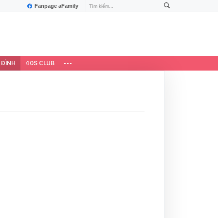
Fanpage aFamily
 ĐÌNH
40S CLUB