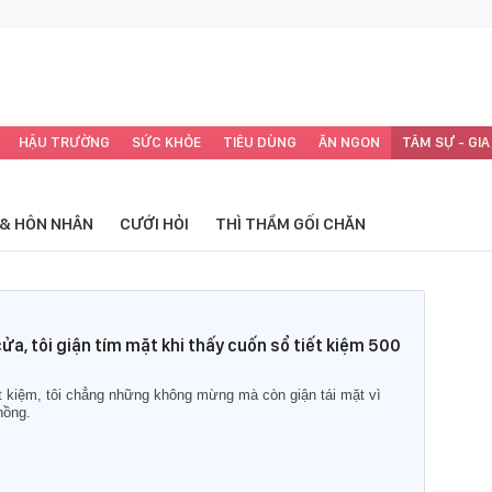
HẬU TRƯỜNG
SỨC KHỎE
TIÊU DÙNG
ĂN NGON
TÂM SỰ - GIA
 & HÔN NHÂN
CƯỚI HỎI
THÌ THẦM GỐI CHĂN
ửa, tôi giận tím mặt khi thấy cuốn sổ tiết kiệm 500
t kiệm, tôi chẳng những không mừng mà còn giận tái mặt vì
hồng.