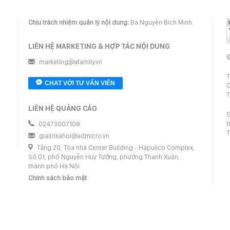
Chịu trách nhiệm quản lý nội dung:
Bà Nguyễn Bích Minh.
LIÊN HỆ MARKETING & HỢP TÁC NỘI DUNG
©
marketing@afamily.vn
T
CHAT VỚI TƯ VẤN VIÊN
C
T
LIÊN HỆ QUẢNG CÁO
G
t
02473007108
T
giaitrixahoi@admicro.vn
Tầng 20, Tòa nhà Center Building - Hapulico Complex,
Số 01, phố Nguyễn Huy Tưởng, phường Thanh Xuân,
thành phố Hà Nội
Chính sách bảo mật