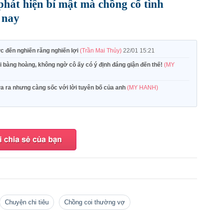
phát hiện bí mật mà chồng cố tình
 nay
ức đến nghiến răng nghiến lợi
(Trần Mai Thủy)
22/01 15:21
 bàng hoàng, không ngờ cô ấy có ý định đáng giận đến thế!
(MY
a ra nhưng càng sốc với lời tuyên bố của anh
(MY HANH)
chuyện chi tiêu
chồng coi thường vợ