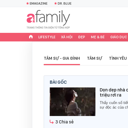
EMAGAZINE
DR. BLUE
LIFESTYLE
XÃ HỘI
ĐẸP
MẸ & BÉ
GIÁO DỤC
TÂM SỰ - GIA ĐÌNH
TÂM SỰ
TÌNH YÊU
BÀI GỐC
Dọn dẹp nhà c
triệu rơi ra
Thấy cuốn sổ tiế
sự độc ác của c
3 Chia sẻ