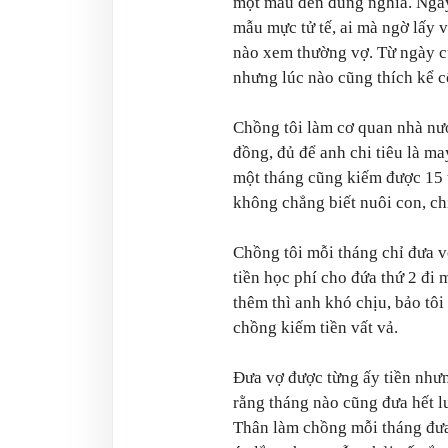
một màu đen đúng nghĩa. Ngày 
mẫu mực tử tế, ai mà ngờ lấy v
nào xem thường vợ. Từ ngày c
nhưng lúc nào cũng thích kể c
Chồng tôi làm cơ quan nhà nướ
đồng, đủ để anh chi tiêu là ma
một tháng cũng kiếm được 15 t
không chẳng biết nuôi con, chi
Chồng tôi mỗi tháng chỉ đưa v
tiền học phí cho đứa thứ 2 đi 
thêm thì anh khó chịu, bảo tôi
chồng kiếm tiền vất vả.
Đưa vợ được từng ấy tiền như
rằng tháng nào cũng đưa hết l
Thân làm chồng mỗi tháng đưa 