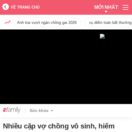
MỚI NHẤT
VỀ TRANG CHỦ
Anh trai vượt ngàn chông gai 2026
vụ điểm toán bất thường
Sức khỏe
Nhiều cặp vợ chồng vô sinh, hiếm