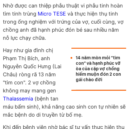
Nhờ được can thiệp phẫu thuật vi phẫu tinh hoàn
tìm tinh trùng
Micro TESE
và thực hiện thụ tinh
trong ống nghiệm với trứng của vợ, cuối cùng, vợ
chồng anh đã hạnh phúc đón bé sau nhiều năm
nỗ lực chạy chữa.
Hay như gia đình chị
14 năm mòn mỏi “tìm
Phạm Thị Bích, anh
con” và hạnh phúc vỡ
Nguyễn Quốc Hưng (Lai
òa của cặp vợ chồng
Châu) ròng rã 13 năm
hiếm muộn đón 2 con
gái chào đời
"tìm con". 2 vợ chồng
không may mang gen
Thalassemia
(bệnh tan
máu bẩm sinh), khả năng cao sinh con tự nhiên sẽ
mắc bệnh do di truyền từ bố mẹ.
Khi đến bệnh viện nhờ bác sĩ tư vấn thực hiện thụ