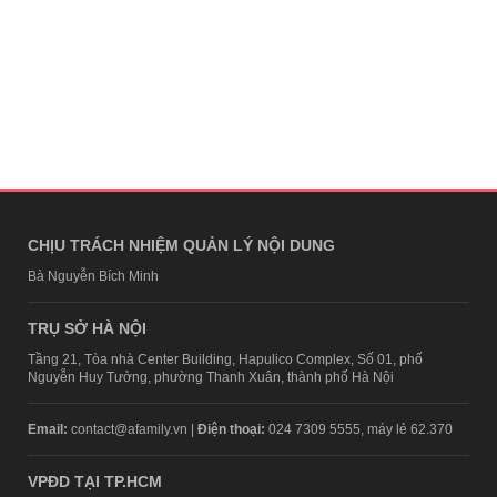
CHỊU TRÁCH NHIỆM QUẢN LÝ NỘI DUNG
Bà Nguyễn Bích Minh
TRỤ SỞ HÀ NỘI
Tầng 21, Tòa nhà Center Building, Hapulico Complex, Số 01, phố
Nguyễn Huy Tưởng, phường Thanh Xuân, thành phố Hà Nội
Email:
contact@afamily.vn |
Điện thoại:
024 7309 5555, máy lẻ 62.370
VPĐD TẠI TP.HCM