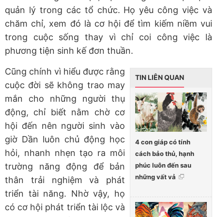
quản lý trong các tổ chức. Họ yêu công việc và
chăm chỉ, xem đó là cơ hội để tìm kiếm niềm vui
trong cuộc sống thay vì chỉ coi công việc là
phương tiện sinh kế đơn thuần.
Cũng chính vì hiểu được rằng
TIN LIÊN QUAN
cuộc đời sẽ không trao may
mắn cho những người thụ
động, chỉ biết nằm chờ cơ
hội đến nên người sinh vào
giờ Dần luôn chủ động học
4 con giáp có tính
hỏi, nhanh nhẹn tạo ra môi
cách bảo thủ, hạnh
phúc luôn đến sau
trường năng động để bản
những vất vả
thân trải nghiệm và phát
triển tài năng. Nhờ vậy, họ
có cơ hội phát triển tài lộc và