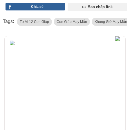
Chia sẻ
Sao chép link
Tags:
Tử Vi 12 Con Giáp
Con Giáp May Mắn
Khung Giờ May Mắn