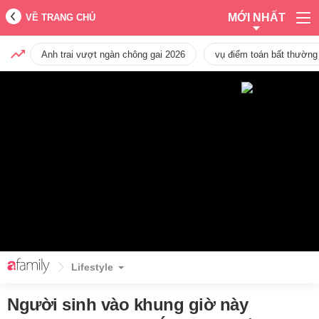
MỚI NHẤT
VỀ TRANG CHỦ
Anh trai vượt ngàn chông gai 2026
vụ điểm toán bất thường
Lifestyle
Người sinh vào khung giờ này