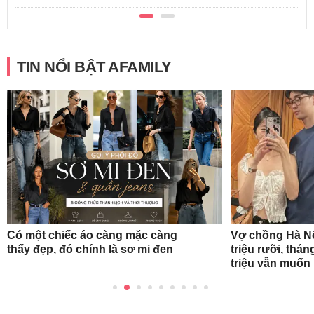
TIN NỔI BẬT AFAMILY
Khuyên chân t
con sắp vào l
món đồ dụng họ
TIỀN mà không
Vợ chồng Hà Nội thuê nhà hết 5
triệu rưỡi, tháng tiết kiệm được 17
triệu vẫn muốn bỏ về quê