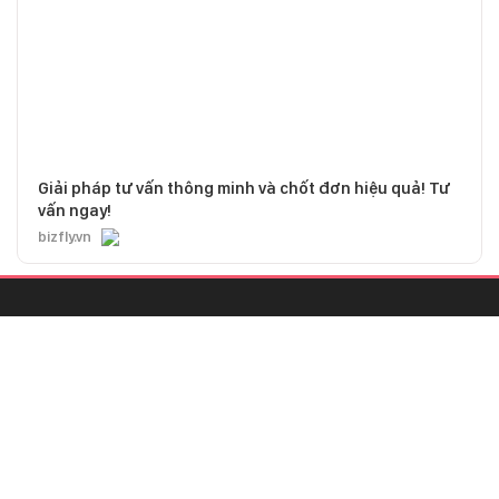
bizfly.vn
CHỊU TRÁCH NHIỆM QUẢN LÝ NỘI DUNG
Bà Nguyễn Bích Minh
TRỤ SỞ HÀ NỘI
Tầng 21, Tòa nhà Center Building, Hapulico Complex, Số 01, phố
Nguyễn Huy Tưởng, phường Thanh Xuân, thành phố Hà Nội
Email:
contact@afamily.vn |
Điện thoại:
024 7309 5555, máy lẻ 62.370
VPĐD TẠI TP.HCM
Tầng 4, Tòa nhà 123, số 127 Võ Văn Tần, Phường Xuân Hòa, TPHCM
Điện thoại:
028 7307 7979
Giấy phép thiết lập trang thông tin điện tử tổng hợp trên mạng số
2217/GP-TTĐT do Sở Thông tin và Truyền thông Hà Nội cấp ngày 10