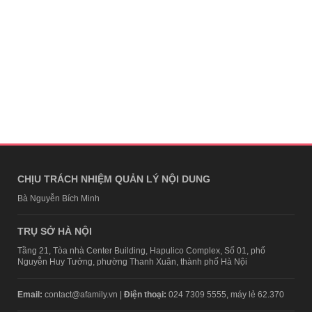
CHỊU TRÁCH NHIỆM QUẢN LÝ NỘI DUNG
Bà Nguyễn Bích Minh
TRỤ SỞ HÀ NỘI
Tầng 21, Tòa nhà Center Building, Hapulico Complex, Số 01, phố
Nguyễn Huy Tưởng, phường Thanh Xuân, thành phố Hà Nội
Email:
contact@afamily.vn |
Điện thoại:
024 7309 5555, máy lẻ 62.370