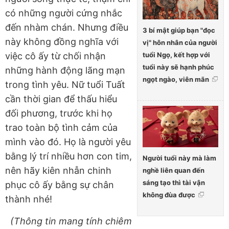
có những người cứng nhắc
đến nhàm chán. Nhưng điều
3 bí mật giúp bạn "đọc
này không đồng nghĩa với
vị" hôn nhân của người
tuổi Ngọ, kết hợp với
việc cô ấy từ chối nhận
tuổi này sẽ hạnh phúc
những hành động lãng mạn
ngọt ngào, viên mãn
trong tình yêu. Nữ tuổi Tuất
cần thời gian để thấu hiểu
đối phương, trước khi họ
trao toàn bộ tình cảm của
mình vào đó. Họ là người yêu
bằng lý trí nhiều hơn con tim,
Người tuổi này mà làm
nên hãy kiên nhẫn chinh
nghề liên quan đến
sáng tạo thì tài vận
phục cô ấy bằng sự chân
không đùa được
thành nhé!
(Thông tin mang tính chiêm