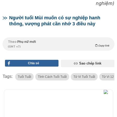
nghiệm)
Người tuổi Mùi muốn có sự nghiệp hanh
thông, vượng phát cần nhớ 3 điều này
Theo
Phụ nữ mới
Copy link
(GMT +7)
Chia sẻ
Sao chép link
Tags:
Tuổi Tuất
Tính Cách Tuổi Tuất
Tử Vi Tuổi Tuất
Tử Vi 12 