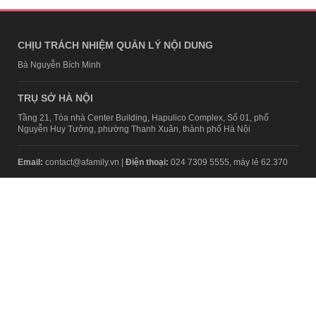
CHỊU TRÁCH NHIỆM QUẢN LÝ NỘI DUNG
Bà Nguyễn Bích Minh
TRỤ SỞ HÀ NỘI
Tầng 21, Tòa nhà Center Building, Hapulico Complex, Số 01, phố
Nguyễn Huy Tưởng, phường Thanh Xuân, thành phố Hà Nội
Email:
contact@afamily.vn |
Điện thoại:
024 7309 5555, máy lẻ 62.370
VPĐD TẠI TP.HCM
Tầng 4, Tòa nhà 123, số 127 Võ Văn Tần, Phường Xuân Hòa, TPHCM
Điện thoại:
028 7307 7979
Giấy phép thiết lập trang thông tin điện tử tổng hợp trên mạng số
2217/GP-TTĐT do Sở Thông tin và Truyền thông Hà Nội cấp ngày 10
tháng 4 năm 2019