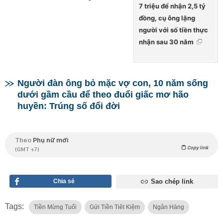
7 triệu để nhận 2,5 tỷ
đồng, cụ ông lặng
người với số tiền thực
nhận sau 30 năm
Người đàn ông bỏ mặc vợ con, 10 năm sống
dưới gầm cầu để theo đuổi giấc mơ hão
huyền: Trúng số đổi đời
Theo
Phụ nữ mới
Copy link
(GMT +7)
Chia sẻ
Sao chép link
Tags:
Tiền Mừng Tuổi
Gửi Tiền Tiêt Kiệm
Ngân Hàng