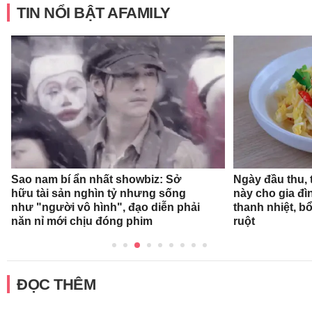
TIN NỔI BẬT AFAMILY
Sao nam bí ẩn nhất showbiz: Sở
Ngày đầu thu,
hữu tài sản nghìn tỷ nhưng sống
này cho gia đì
như "người vô hình", đạo diễn phải
thanh nhiệt, 
năn nỉ mới chịu đóng phim
ruột
ĐỌC THÊM