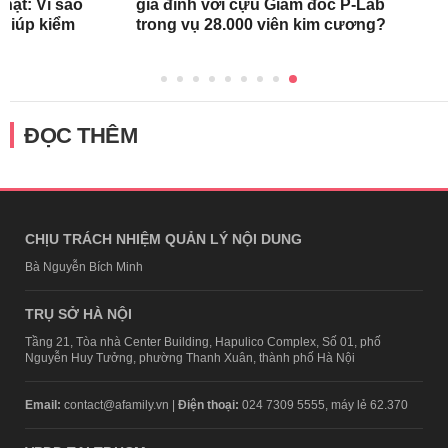
hật: Vì sao
gia đình với cựu Giám đốc P-Lab
 giúp kiểm
trong vụ 28.000 viên kim cương?
ĐỌC THÊM
CHỊU TRÁCH NHIỆM QUẢN LÝ NỘI DUNG
Bà Nguyễn Bích Minh
TRỤ SỞ HÀ NỘI
Tầng 21, Tòa nhà Center Building, Hapulico Complex, Số 01, phố
Nguyễn Huy Tưởng, phường Thanh Xuân, thành phố Hà Nội
Email:
contact@afamily.vn |
Điện thoại:
024 7309 5555, máy lẻ 62.370