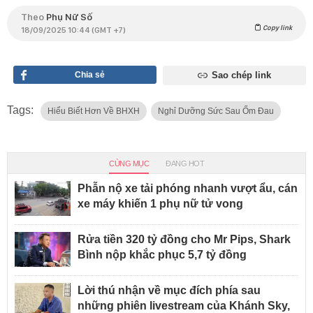
Theo
Phụ Nữ Số
Copy link
18/09/2025 10:44 (GMT +7)
Chia sẻ
Sao chép link
Tags:
Hiểu Biết Hơn Về BHXH
Nghỉ Dưỡng Sức Sau Ốm Đau
CÙNG MỤC
ĐANG HOT
Phẫn nộ xe tải phóng nhanh vượt ẩu, cán
xe máy khiến 1 phụ nữ tử vong
Rửa tiền 320 tỷ đồng cho Mr Pips, Shark
Bình nộp khắc phục 5,7 tỷ đồng
Lời thú nhận về mục đích phía sau
những phiên livestream của Khánh Sky,