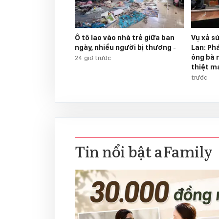
Ô tô lao vào nhà trẻ giữa ban
Vụ xả s
ngày, nhiều người bị thương
Lan: Ph
-
ông bà 
24 giờ trước
thiệt m
trước
Tin nổi bật aFamily