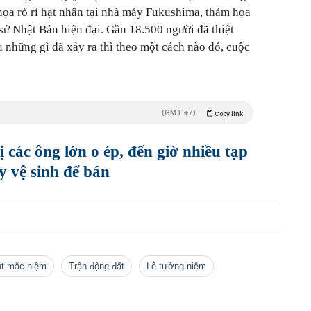
họa rò rỉ hạt nhân tại nhà máy Fukushima, thảm họa
h sử Nhật Bản hiện đại. Gần 18.500 người đã thiệt
 những gì đã xảy ra thì theo một cách nào đó, cuộc
(GMT +7)
Copy link
 các ông lớn o ép, đến giờ nhiều tạp
y vệ sinh để bán
hút mặc niệm
Trận động đất
lễ tưởng niệm