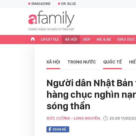
EMAGAZINE
DR. BLUE
LIFESTYLE
XÃ HỘI
ĐẸP
MẸ & BÉ
GIÁO DỤC
XÃ HỘI
TRONG NƯỚC
QUỐC TẾ
HI
Người dân Nhật Bản
hàng chục nghìn nạn
sóng thần
ĐỨC CƯỜNG - LONG NGUYỄN,
23:26 11/03/2
CHIA SẺ