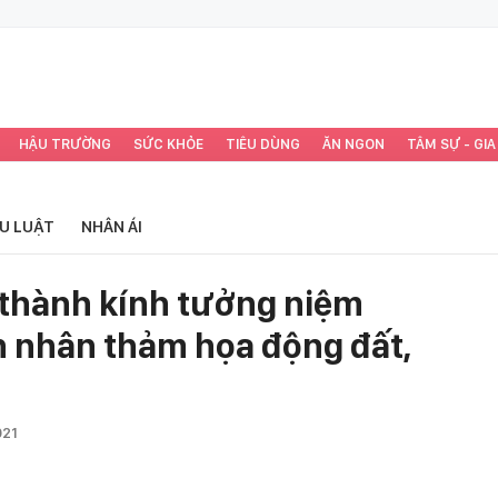
HẬU TRƯỜNG
SỨC KHỎE
TIÊU DÙNG
ĂN NGON
TÂM SỰ - GIA
ỂU LUẬT
NHÂN ÁI
 thành kính tưởng niệm
 nhân thảm họa động đất,
021