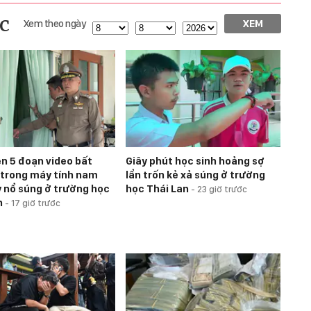
c
Xem theo ngày
XEM
ện 5 đoạn video bất
Giây phút học sinh hoảng sợ
trong máy tính nam
lẩn trốn kẻ xả súng ở trường
y nổ súng ở trường học
học Thái Lan
-
23 giờ trước
n
-
17 giờ trước