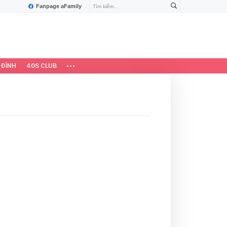
Fanpage aFamily
 ĐÌNH
40S CLUB