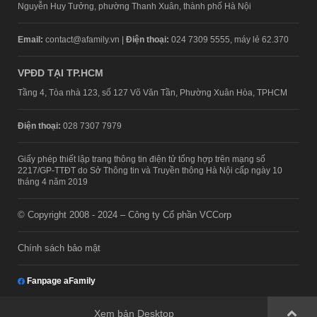
Nguyễn Huy Tưởng, phường Thanh Xuân, thành phố Hà Nội
Email:
contact@afamily.vn |
Điện thoại:
024 7309 5555, máy lẻ 62.370
VPĐD TẠI TP.HCM
Tầng 4, Tòa nhà 123, số 127 Võ Văn Tần, Phường Xuân Hòa, TPHCM
Điện thoại:
028 7307 7979
Giấy phép thiết lập trang thông tin điện tử tổng hợp trên mạng số
2217/GP-TTĐT do Sở Thông tin và Truyền thông Hà Nội cấp ngày 10
tháng 4 năm 2019
© Copyright 2008 - 2024 – Công ty Cổ phần VCCorp
Chính sách bảo mật
Fanpage aFamily
Xem bản Desktop