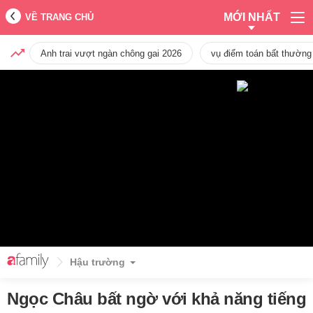
MỚI NHẤT
VỀ TRANG CHỦ
Anh trai vượt ngàn chông gai 2026
vụ điểm toán bất thường
Hậu trường
Ngọc Châu bất ngờ với khả năng tiếng