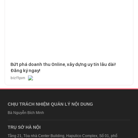
Bứt phá doanh thu Online, xây dựng uy tín lâu dài!
Đăng ký ngay!
bizfly.vn
CHỊU TRÁCH NHIỆM QUẢN LÝ NỘI DUNG
Bà Nguyễn Bích Minh
TRỤ SỞ HÀ NỘI
Tầng 21, Tòa nhà Center Building, Hapulico Complex, Số 01, phố