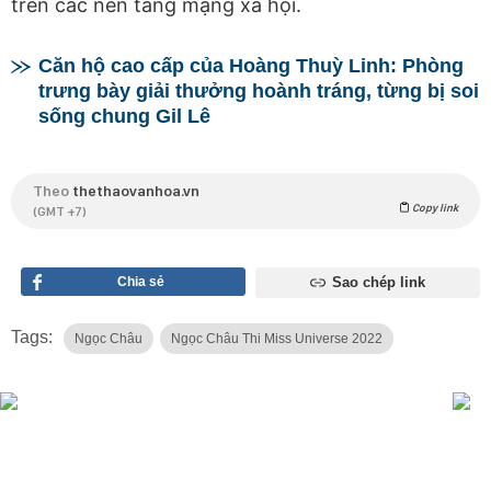
trên các nền tảng mạng xã hội.
Căn hộ cao cấp của Hoàng Thuỳ Linh: Phòng
trưng bày giải thưởng hoành tráng, từng bị soi
sống chung Gil Lê
Theo
thethaovanhoa.vn
Copy link
(GMT +7)
Chia sẻ
Sao chép link
Tags:
Ngọc Châu
Ngọc Châu Thi Miss Universe 2022