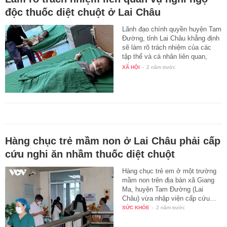
độc thuốc diệt chuột ở Lai Châu
Lãnh đạo chính quyền huyện Tam
Đường, tỉnh Lai Châu khẳng định
sẽ làm rõ trách nhiệm của các
tập thể và cá nhân liên quan,
để…
XÃ HỘI
-
2 năm trước
Hàng chục trẻ mầm non ở Lai Châu phải cấp
cứu nghi ăn nhầm thuốc diệt chuột
Hàng chục trẻ em ở một trường
mầm non trên địa bàn xã Giang
Ma, huyện Tam Đường (Lai
Châu) vừa nhập viện cấp cứu…
SỨC KHỎE
-
2 năm trước