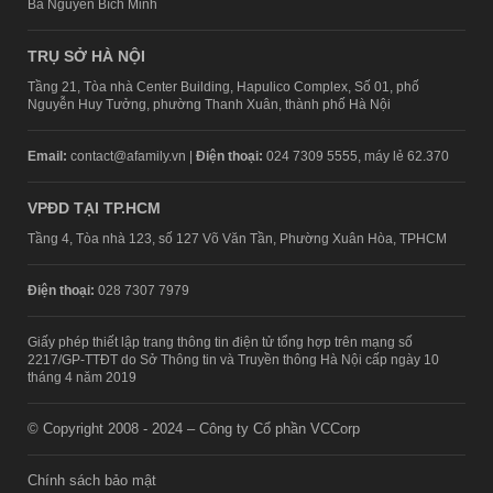
Bà Nguyễn Bích Minh
TRỤ SỞ HÀ NỘI
Tầng 21, Tòa nhà Center Building, Hapulico Complex, Số 01, phố
Nguyễn Huy Tưởng, phường Thanh Xuân, thành phố Hà Nội
Email:
contact@afamily.vn |
Điện thoại:
024 7309 5555, máy lẻ 62.370
VPĐD TẠI TP.HCM
Tầng 4, Tòa nhà 123, số 127 Võ Văn Tần, Phường Xuân Hòa, TPHCM
Điện thoại:
028 7307 7979
Giấy phép thiết lập trang thông tin điện tử tổng hợp trên mạng số
2217/GP-TTĐT do Sở Thông tin và Truyền thông Hà Nội cấp ngày 10
tháng 4 năm 2019
© Copyright 2008 - 2024 – Công ty Cổ phần VCCorp
Chính sách bảo mật