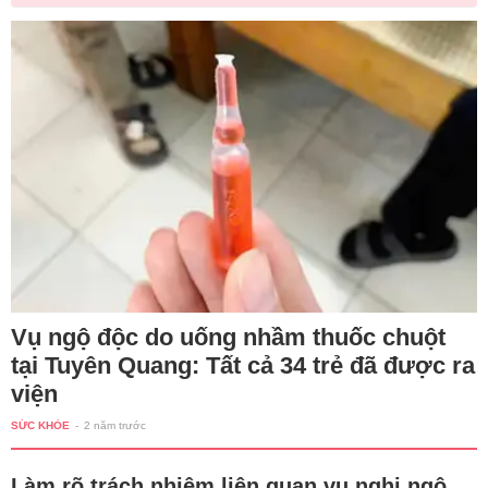
Vụ ngộ độc do uống nhầm thuốc chuột
tại Tuyên Quang: Tất cả 34 trẻ đã được ra
viện
SỨC KHỎE
-
2 năm trước
Làm rõ trách nhiệm liên quan vụ nghi ngộ