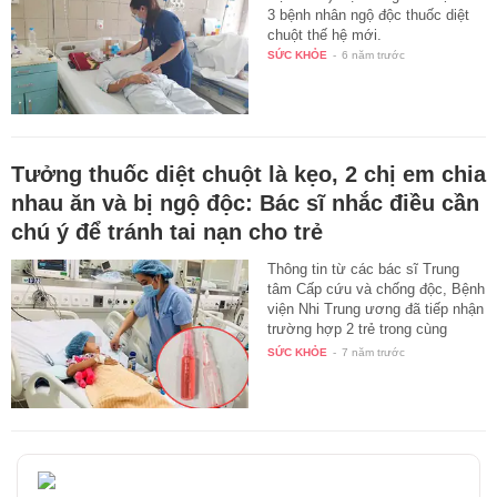
3 bệnh nhân ngộ độc thuốc diệt
chuột thế hệ mới.
SỨC KHỎE
-
6 năm trước
Tưởng thuốc diệt chuột là kẹo, 2 chị em chia
nhau ăn và bị ngộ độc: Bác sĩ nhắc điều cần
chú ý để tránh tai nạn cho trẻ
Thông tin từ các bác sĩ Trung
tâm Cấp cứu và chống độc, Bệnh
viện Nhi Trung ương đã tiếp nhận
trường hợp 2 trẻ trong cùng
một…
SỨC KHỎE
-
7 năm trước