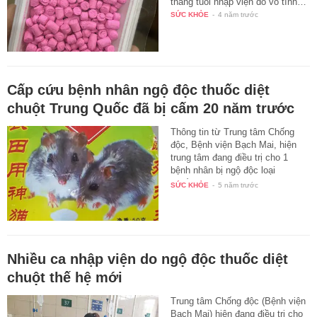
tháng tuổi nhập viện do vô tình…
SỨC KHỎE
-
4 năm trước
Cấp cứu bệnh nhân ngộ độc thuốc diệt
chuột Trung Quốc đã bị cấm 20 năm trước
Thông tin từ Trung tâm Chống
độc, Bệnh viện Bạch Mai, hiện
trung tâm đang điều trị cho 1
bệnh nhân bị ngộ độc loại
thuốc…
SỨC KHỎE
-
5 năm trước
Nhiều ca nhập viện do ngộ độc thuốc diệt
chuột thế hệ mới
Trung tâm Chống độc (Bệnh viện
Bạch Mai) hiện đang điều trị cho