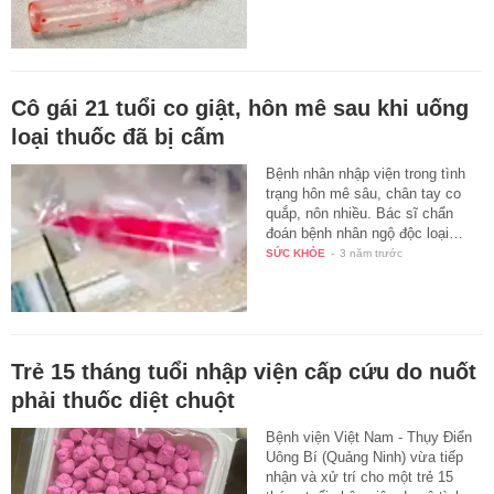
Cô gái 21 tuổi co giật, hôn mê sau khi uống
loại thuốc đã bị cấm
Bệnh nhân nhập viện trong tình
trạng hôn mê sâu, chân tay co
quắp, nôn nhiều. Bác sĩ chẩn
đoán bệnh nhân ngộ độc loại…
SỨC KHỎE
-
3 năm trước
Trẻ 15 tháng tuổi nhập viện cấp cứu do nuốt
phải thuốc diệt chuột
Bệnh viện Việt Nam - Thụy Điển
Uông Bí (Quảng Ninh) vừa tiếp
nhận và xử trí cho một trẻ 15