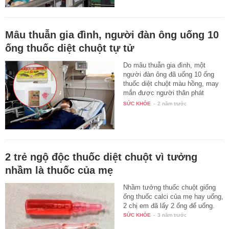
Mâu thuẫn gia đình, người đàn ông uống 10
ống thuốc diệt chuột tự tử
Do mâu thuẫn gia đình, một
người đàn ông đã uống 10 ống
thuốc diệt chuột màu hồng, may
mắn được người thân phát
hiện…
SỨC KHỎE
-
2 năm trước
2 trẻ ngộ độc thuốc diệt chuột vì tưởng
nhầm là thuốc của mẹ
Nhầm tưởng thuốc chuột giống
ống thuốc calci của mẹ hay uống,
2 chị em đã lấy 2 ống để uống.
SỨC KHỎE
-
3 năm trước