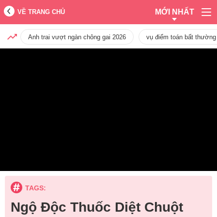
MỚI NHẤT
VỀ TRANG CHỦ
Anh trai vượt ngàn chông gai 2026
vụ điểm toán bất thường
TAGS:
Ngộ Độc Thuốc Diệt Chuột