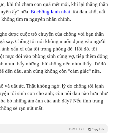
lực, khi thì chăm con quá mệt mỏi, khi lại thẳng thắn
uyện ấy" nữa.
Bị chồng lạnh nhạt
, tôi đau khổ, uất
ẫn không tìm ra nguyên nhân chính.
nghe được cuộc trò chuyện của chồng với bạn thân
 ngà say. Chồng tôi nói không muốn đụng vào người
ảnh xấu xí của tôi trong phòng đẻ. Hồi đó, tôi
t mực đòi vào phòng sinh cùng vợ, tiếp thêm động
anh nhìn thấy những thứ không nên nhìn thấy. Từ đó
 đẽ đến đâu, anh cũng không còn "cảm giác" nữa.
ổ và uất ức. Thật không ngờ, lý do chồng tôi lạnh
huyện tôi sinh con cho anh; còn nỗi đau nào hơn như
xóa bỏ những ám ảnh của anh đây? Nếu tình trạng
 chồng sẽ rạn nứt mất.
(GMT +7)
Copy link