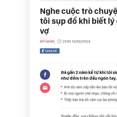
Nghe cuộc trò chuyệ
tôi sụp đổ khi biết l
vợ
MỸ HẠNH,
21:03 13/02/2024
CHIA SẺ
Đã gần 2 năm kể từ khi tôi si
như đếm trên đầu ngón tay.
Anh tôi ném xấp tiền lên bàn rồi n
Bị mọi người chế nhạo, chồng về 
Thấy bạn trai tôi cặm cụi lau phòn
Trước đây, vợ chồng tôi rất hò