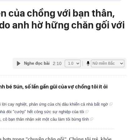
n của chồng với bạn thân,
ý do anh hờ hững chăn gối với
2:10
Nghe đọc bài
nh bé Sún, số lần gần gũi của vợ chồng tôi ít ỏi
ói lời cay nghiệt, phản ứng của chị dâu khiến cả nhà bất ngờ
nhà đòi "cướp" hết công sức sự nghiệp của tôi
g, cô bạn thân nhận xét một câu làm tôi bừng tỉnh
a hợp trong "chuyện chăn gối". Chúng tôi trẻ, khỏe,