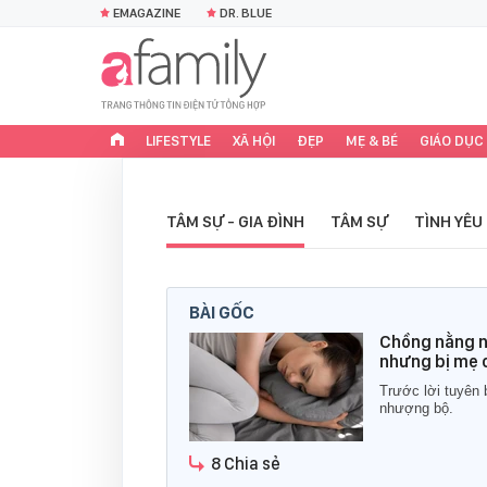
EMAGAZINE
DR. BLUE
LIFESTYLE
XÃ HỘI
ĐẸP
MẸ & BÉ
GIÁO DỤC
TÂM SỰ - GIA ĐÌNH
TÂM SỰ
TÌNH YÊU
BÀI GỐC
Chồng nằng n
nhưng bị mẹ c
Trước lời tuyên 
nhượng bộ.
8 Chia sẻ