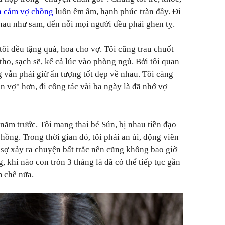
h cảm vợ chồng
luôn êm ấm, hạnh phúc tràn đầy. Đi
hau như sam, đến nỗi mọi người đều phải ghen tỵ.
tôi đều tặng quà, hoa cho vợ. Tôi cũng trau chuốt
ho, sạch sẽ, kể cả lúc vào phòng ngủ. Bởi tôi quan
 vẫn phải giữ ấn tượng tốt đẹp về nhau. Tôi càng
n vợ" hơn, đi công tác vài ba ngày là đã nhớ vợ
năm trước. Tôi mang thai bé Sún, bị nhau tiền đạo
ồng. Trong thời gian đó, tôi phải an ủi, động viên
sợ xảy ra chuyện bất trắc nên cũng không bao giờ
, khi nào con tròn 3 tháng là đã có thể tiếp tục gần
m chế nữa.