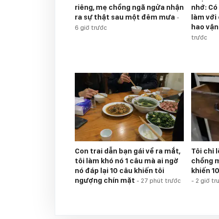
riêng, mẹ chồng ngã ngửa nhận
nhớ: Có
ra sự thật sau một đêm mưa
làm với
-
hao vận
6 giờ trước
trước
Con trai dẫn bạn gái về ra mắt,
Tôi chỉ
tôi làm khó nó 1 câu mà ai ngờ
chồng m
nó đáp lại 10 câu khiến tôi
khiến 1
ngượng chín mặt
-
27 phút trước
-
2 giờ tr