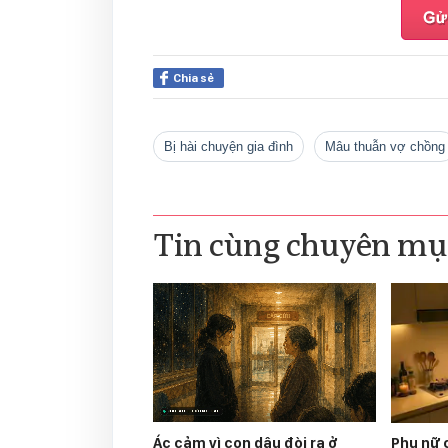
Chia sẻ
bị hài chuyện gia đình
mâu thuẫn vợ chồng
Tin cùng chuyên mụ
Ác cảm vì con dâu đòi ra ở
Phụ nữ 