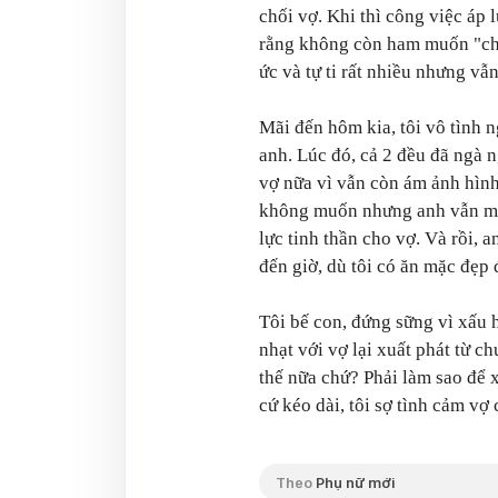
chối vợ. Khi thì công việc áp 
rằng không còn ham muốn "ch
ức và tự ti rất nhiều nhưng v
Mãi đến hôm kia, tôi vô tình 
anh. Lúc đó, cả 2 đều đã ngà
vợ nữa vì vẫn còn ám ảnh hình 
không muốn nhưng anh vẫn mộ
lực tinh thần cho vợ. Và rồi, 
đến giờ, dù tôi có ăn mặc đẹp
Tôi bế con, đứng sững vì xấu h
nhạt với vợ lại xuất phát từ c
thế nữa chứ? Phải làm sao để 
cứ kéo dài, tôi sợ tình cảm vợ
Theo
Phụ nữ mới