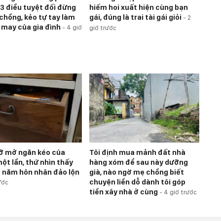
 3 điều tuyệt đối đừng
hiếm hoi xuất hiện cùng bạn
 chồng, kẻo tự tay làm
gái, đúng là trai tài gái giỏi
-
2
 may của gia đình
-
4 giờ
giờ trước
 lỡ mở ngăn kéo của
Tôi định mua mảnh đất nhà
ột lần, thứ nhìn thấy
hàng xóm để sau này dưỡng
0 năm hôn nhân đảo lộn
già, nào ngờ mẹ chồng biết
chuyện liền dỗ dành tôi góp
ước
tiền xây nhà ở cùng
-
4 giờ trước