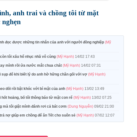
ình, anh trai và chồng tôi từ mặt
c nghẹn
tình đọc được những tin nhắn của anh với người đồng nghiệp
(Mỹ
còn tôi xấu hổ nhục nhã vô cùng
(Mỹ Hạnh)
14/02 17:43
 tay mình rồi ứa nước mắt chua chát
(Mỹ Hạnh)
14/02 07:31
 sụp đổ khi biết lý do anh hờ hững chăn gối với vợ
(Mỹ Hạnh)
eo dõi rồi bật khóc với bí mật của anh
(Mỹ Hạnh)
13/02 13:49
 hốt hoảng, bố tôi thông báo từ mặt con rể
(Mỹ Hạnh)
13/02 07:25
 mà tôi giật mình đánh rơi cả bát cơm
(Dung Nguyễn)
09/02 21:00
trả nợ giúp em chồng để ăn Tết cho suôn sẻ
(Mỹ Hạnh)
07/02 12:07