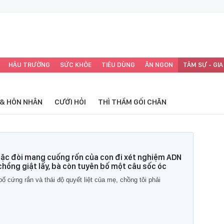
HẬU TRƯỜNG
SỨC KHỎE
TIÊU DÙNG
ĂN NGON
TÂM SỰ - GIA
 & HÔN NHÂN
CƯỚI HỎI
THÌ THẦM GỐI CHĂN
ặc đòi mang cuống rốn của con đi xét nghiệm ADN
hồng giật lấy, bà còn tuyên bố một câu sốc óc
bố cứng rắn và thái độ quyết liệt của mẹ, chồng tôi phải