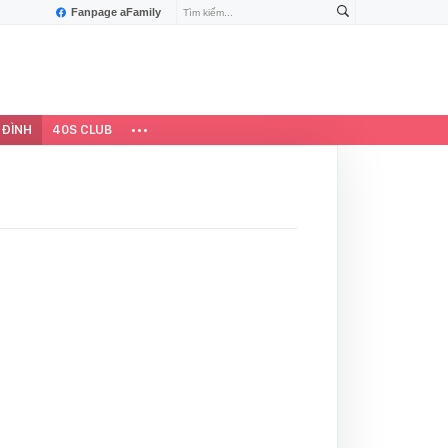
Fanpage aFamily
 ĐÌNH
40S CLUB