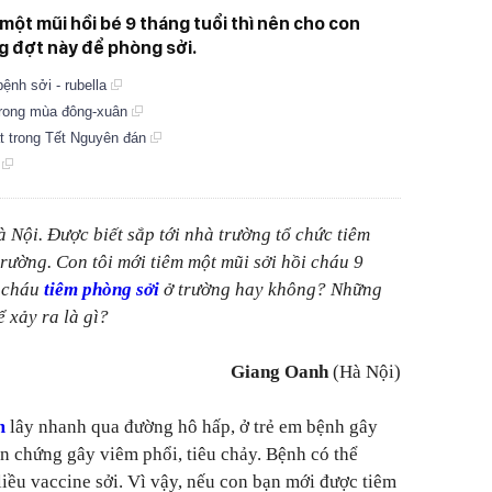
ột mũi hồi bé 9 tháng tuổi thì nên cho con
ng đợt này để phòng sởi.
ệnh sởi - rubella
 trong mùa đông-xuân
át trong Tết Nguyên đán
i
à Nội. Được biết sắp tới nhà trường tổ chức tiêm
trường. Con tôi mới tiêm một mũi sởi hồi cháu 9
o cháu
tiêm phòng sởi
ở trường hay không? Những
 xảy ra là gì?
Giang Oanh
(Hà Nội)
m
lây nhanh qua đường hô hấp, ở trẻ em bệnh gây
n chứng gây viêm phổi, tiêu chảy. Bệnh có thể
iều vaccine sởi. Vì vậy, nếu con bạn mới được tiêm