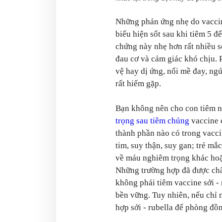
Những phản ứng nhẹ do vaccine 
biểu hiện sốt sau khi tiêm 5 đ
chứng này nhẹ hơn rất nhiều s
đau cơ và cảm giác khó chịu. 
vệ hay dị ứng, nổi mề đay, ngứ
rất hiếm gặp.
Bạn không nên cho con tiêm n
trọng sau tiêm chủng
vaccine c
thành phần nào có trong vaccin
tim, suy thận, suy gan; trẻ mắ
về máu nghiêm trọng khác hoặc
Những trường hợp đã được chẩ
không phải tiêm vaccine sởi -
bền vững. Tuy nhiên, nếu chỉ 
hợp sởi - rubella để phòng đồn