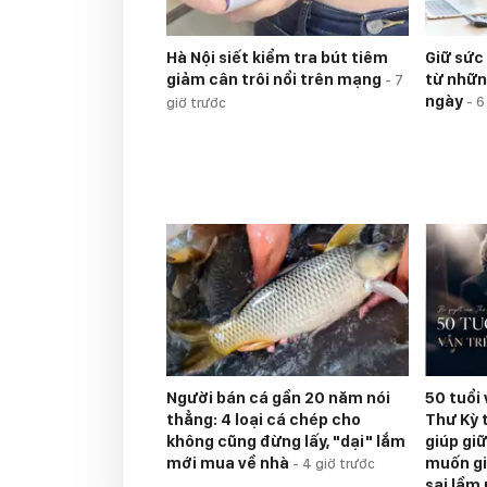
Hà Nội siết kiểm tra bút tiêm
Giữ sức
giảm cân trôi nổi trên mạng
từ nhữn
-
7
ngày
-
6
giờ trước
Người bán cá gần 20 năm nói
50 tuổi 
thẳng: 4 loại cá chép cho
Thư Kỳ 
không cũng đừng lấy, "dại" lắm
giúp giữ
mới mua về nhà
muốn gi
-
4 giờ trước
sai lầm