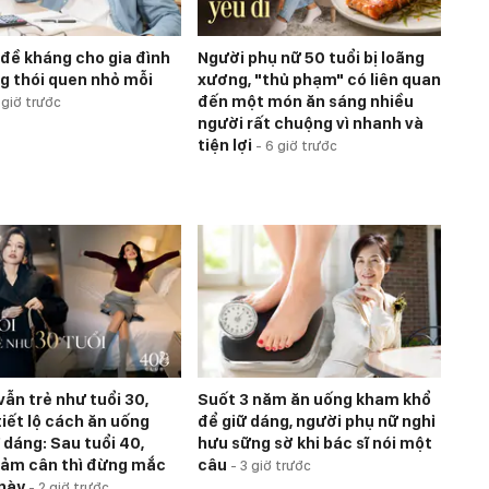
 đề kháng cho gia đình
Người phụ nữ 50 tuổi bị loãng
g thói quen nhỏ mỗi
xương, "thủ phạm" có liên quan
đến một món ăn sáng nhiều
 giờ trước
người rất chuộng vì nhanh và
tiện lợi
-
6 giờ trước
vẫn trẻ như tuổi 30,
Suốt 3 năm ăn uống kham khổ
tiết lộ cách ăn uống
để giữ dáng, người phụ nữ nghỉ
 dáng: Sau tuổi 40,
hưu sững sờ khi bác sĩ nói một
ảm cân thì đừng mắc
câu
-
3 giờ trước
 này
-
2 giờ trước