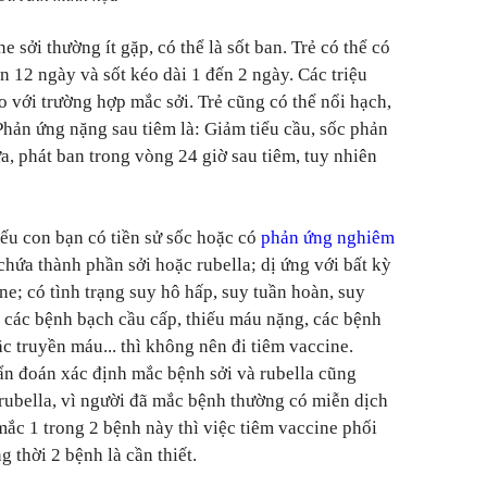
sởi thường ít gặp, có thể là sốt ban. Trẻ có thể có
ến 12 ngày và sốt kéo dài 1 đến 2 ngày. Các triệu
o với trường hợp mắc sởi. Trẻ cũng có thể nổi hạch,
Phản ứng nặng sau tiêm là: Giảm tiểu cầu, sốc phản
a, phát ban trong vòng 24 giờ sau tiêm, tuy nhiên
ếu con bạn có tiền sử sốc hoặc có
phản ứng nghiêm
hứa thành phần sởi hoặc rubella; dị ứng với bất kỳ
e; có tình trạng suy hô hấp, suy tuần hoàn, suy
c các bệnh bạch cầu cấp, thiếu máu nặng, các bệnh
 truyền máu... thì không nên đi tiêm vaccine.
n đoán xác định mắc bệnh sởi và rubella cũng
 rubella, vì người đã mắc bệnh thường có miễn dịch
mắc 1 trong 2 bệnh này thì việc tiêm vaccine phối
g thời 2 bệnh là cần thiết.