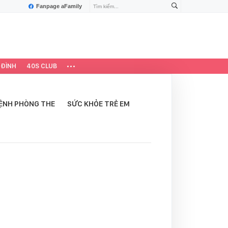
Fanpage aFamily
 ĐÌNH
40S CLUB
ỆNH PHÒNG THE
SỨC KHỎE TRẺ EM