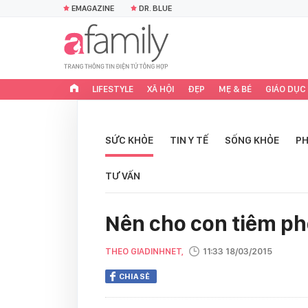
EMAGAZINE
DR. BLUE
LIFESTYLE
XÃ HỘI
ĐẸP
MẸ & BÉ
GIÁO DỤC
SỨC KHỎE
TIN Y TẾ
SỐNG KHỎE
PH
TƯ VẤN
Nên cho con tiêm ph
THEO GIADINHNET,
11:33 18/03/2015
CHIA SẺ