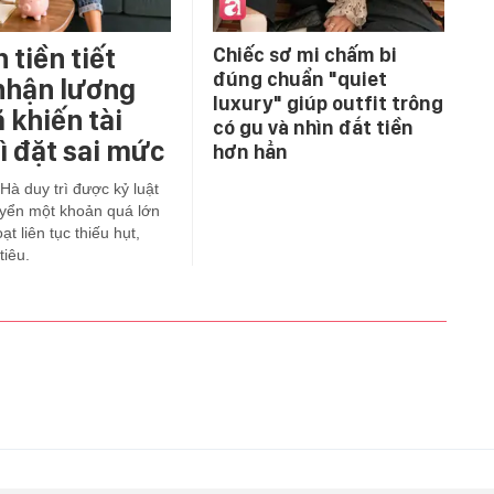
 tiền tiết
Chiếc sơ mi chấm bi
đúng chuẩn "quiet
nhận lương
luxury" giúp outfit trông
 khiến tài
có gu và nhìn đắt tiền
ì đặt sai mức
hơn hẳn
 Hà duy trì được kỷ luật
huyển một khoản quá lớn
t liên tục thiếu hụt,
tiêu.