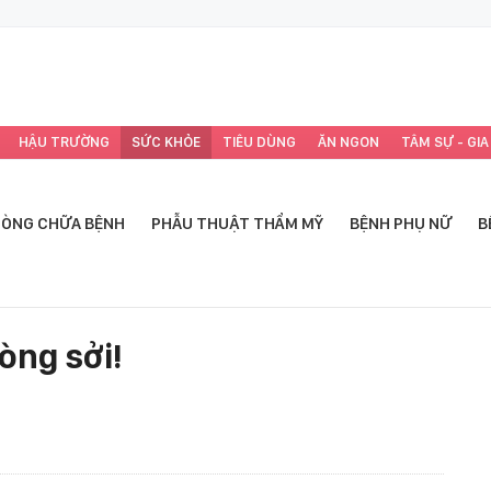
HẬU TRƯỜNG
SỨC KHỎE
TIÊU DÙNG
ĂN NGON
TÂM SỰ - GIA
ÒNG CHỮA BỆNH
PHẪU THUẬT THẨM MỸ
BỆNH PHỤ NỮ
B
òng sởi!