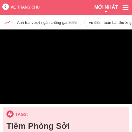
MỚI NHẤT
VỀ TRANG CHỦ
Anh trai vượt ngàn chông gai 2026
vụ điểm toán bất thường
TAGS:
Tiêm Phòng Sởi