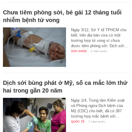
Chưa tiêm phòng sởi, bé gái 12 tháng tuổi
nhiễm bệnh tử vong
Ngày 3/12, Sở Y tế TPHCM cho
biết, trên địa bàn vừa có một
trường hợp tử vong vì chưa
được tiêm phòng sởi. Dịch sởi…
SỨC KHỎE
-
2 năm trước
Dịch sởi bùng phát ở Mỹ, số ca mắc lớn thứ
hai trong gần 20 năm
Ngày 1/4, Trung tâm Kiểm soát
và Phòng ngừa Dịch bệnh của
Mỹ (CDC) cho biết, đã có 387
trường hợp mắc bệnh sởi…
QUỐC TẾ
-
7 năm trước