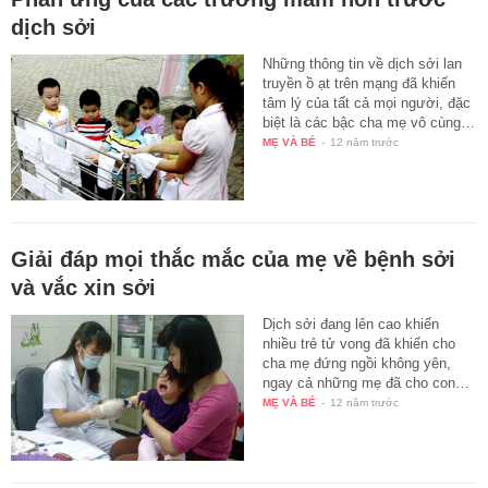
dịch sởi
Những thông tin về dịch sởi lan
truyền ồ ạt trên mạng đã khiến
tâm lý của tất cả mọi người, đặc
biệt là các bậc cha mẹ vô cùng…
MẸ VÀ BÉ
-
12 năm trước
Giải đáp mọi thắc mắc của mẹ về bệnh sởi
và vắc xin sởi
Dịch sởi đang lên cao khiến
nhiều trẻ tử vong đã khiến cho
cha mẹ đứng ngồi không yên,
ngay cả những mẹ đã cho con…
MẸ VÀ BÉ
-
12 năm trước