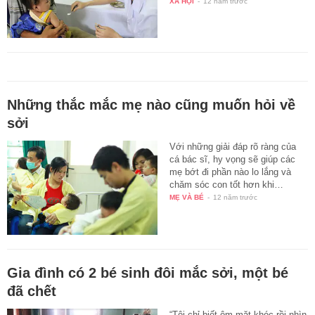
XÃ HỘI
-
12 năm trước
Những thắc mắc mẹ nào cũng muốn hỏi về
sởi
Với những giải đáp rõ ràng của
cá bác sĩ, hy vọng sẽ giúp các
mẹ bớt đi phần nào lo lắng và
chăm sóc con tốt hơn khi…
MẸ VÀ BÉ
-
12 năm trước
Gia đình có 2 bé sinh đôi mắc sởi, một bé
đã chết
“Tôi chỉ biết ôm mặt khóc rồi nhìn