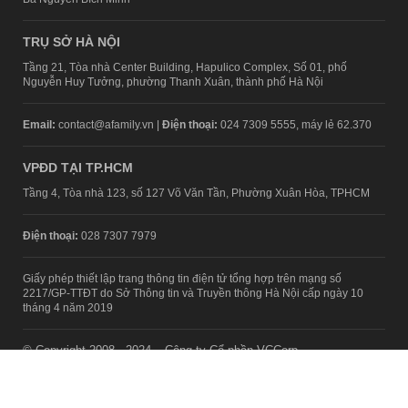
TRỤ SỞ HÀ NỘI
Tầng 21, Tòa nhà Center Building, Hapulico Complex, Số 01, phố
Nguyễn Huy Tưởng, phường Thanh Xuân, thành phố Hà Nội
Email:
contact@afamily.vn |
Điện thoại:
024 7309 5555, máy lẻ 62.370
VPĐD TẠI TP.HCM
Tầng 4, Tòa nhà 123, số 127 Võ Văn Tần, Phường Xuân Hòa, TPHCM
Điện thoại:
028 7307 7979
Giấy phép thiết lập trang thông tin điện tử tổng hợp trên mạng số
2217/GP-TTĐT do Sở Thông tin và Truyền thông Hà Nội cấp ngày 10
tháng 4 năm 2019
© Copyright 2008 - 2024 – Công ty Cổ phần VCCorp
Chính sách bảo mật