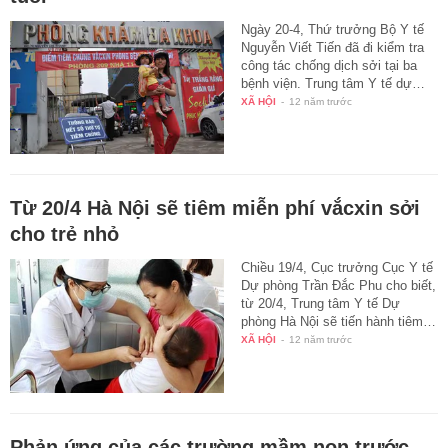
Ngày 20-4, Thứ trưởng Bộ Y tế
Nguyễn Viết Tiến đã đi kiểm tra
công tác chống dịch sởi tại ba
bệnh viện. Trung tâm Y tế dự…
XÃ HỘI
-
12 năm trước
Từ 20/4 Hà Nội sẽ tiêm miễn phí vắcxin sởi
cho trẻ nhỏ
Chiều 19/4, Cục trưởng Cục Y tế
Dự phòng Trần Đắc Phu cho biết,
từ 20/4, Trung tâm Y tế Dự
phòng Hà Nội sẽ tiến hành tiêm…
XÃ HỘI
-
12 năm trước
Phản ứng của các trường mầm non trước