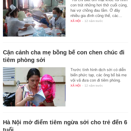
con trút những hơi thở cuối cùng,
hai vợ chồng đau lắm. Ở đây
nhiều gia đình cũng thế, các…
XÃ HỘI
-
12 năm trước
Cận cảnh cha mẹ bồng bế con chen chúc đi
tiêm phòng sởi
Trước tình hình dịch sởi có diễn
biến phức tạp, các ông bố bà mẹ
vội vã đưa con đi tiêm phòng.
XÃ HỘI
-
12 năm trước
Hà Nội mở điểm tiêm ngừa sởi cho trẻ đến 6
tuổi