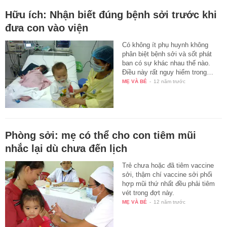
Hữu ích: Nhận biết đúng bệnh sởi trước khi
đưa con vào viện
Có không ít phụ huynh không
phân biệt bệnh sởi và sốt phát
ban có sự khác nhau thế nào.
Điều này rất nguy hiểm trong…
MẸ VÀ BÉ
-
12 năm trước
Phòng sởi: mẹ có thể cho con tiêm mũi
nhắc lại dù chưa đến lịch
Trẻ chưa hoặc đã tiêm vaccine
sởi, thậm chí vaccine sởi phối
hợp mũi thứ nhất đều phải tiêm
vét trong đợt này.
MẸ VÀ BÉ
-
12 năm trước