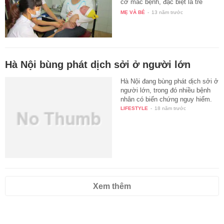
cơ mắc bệnh, đặc biệt là trẻ
nhỏ…
MẸ VÀ BÉ
-
13 năm trước
Hà Nội bùng phát dịch sởi ở người lớn
Hà Nội đang bùng phát dịch sởi ở
người lớn, trong đó nhiều bệnh
nhân có biến chứng nguy hiểm.
LIFESTYLE
-
18 năm trước
Xem thêm