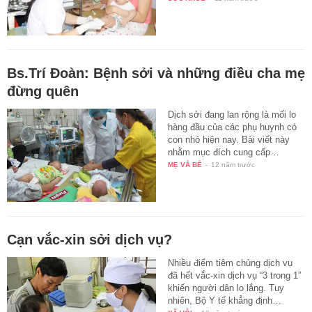
Bs.Trí Đoàn: Bệnh sởi và những điều cha mẹ
đừng quên
Dịch sởi đang lan rộng là mối lo
hàng đầu của các phụ huynh có
con nhỏ hiện nay. Bài viết này
nhằm mục đích cung cấp…
MẸ VÀ BÉ
-
12 năm trước
Cạn vắc-xin sởi dịch vụ?
Nhiều điểm tiêm chủng dịch vụ
đã hết vắc-xin dịch vụ “3 trong 1”
khiến người dân lo lắng. Tuy
nhiên, Bộ Y tế khẳng định…