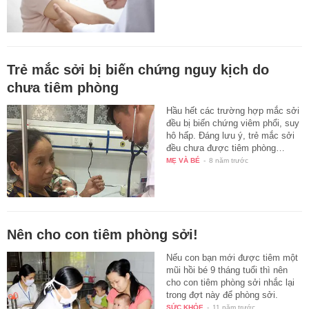
Trẻ mắc sởi bị biến chứng nguy kịch do
chưa tiêm phòng
Hầu hết các trường hợp mắc sởi
đều bị biến chứng viêm phổi, suy
hô hấp. Đáng lưu ý, trẻ mắc sởi
đều chưa được tiêm phòng…
MẸ VÀ BÉ
-
8 năm trước
Nên cho con tiêm phòng sởi!
Nếu con bạn mới được tiêm một
mũi hồi bé 9 tháng tuổi thì nên
cho con tiêm phòng sởi nhắc lại
trong đợt này để phòng sởi.
SỨC KHỎE
-
11 năm trước