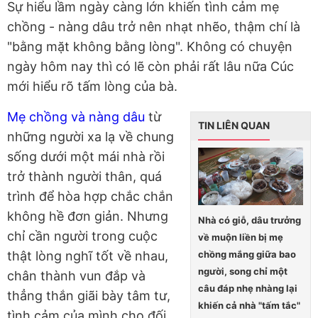
Sự hiểu lầm ngày càng lớn khiến tình cảm mẹ
chồng - nàng dâu trở nên nhạt nhẽo, thậm chí là
"bằng mặt không bằng lòng". Không có chuyện
ngày hôm nay thì có lẽ còn phải rất lâu nữa Cúc
mới hiểu rõ tấm lòng của bà.
Mẹ chồng và nàng dâu
từ
TIN LIÊN QUAN
những người xa lạ về chung
sống dưới một mái nhà rồi
trở thành người thân, quá
trình để hòa hợp chắc chắn
không hề đơn giản. Nhưng
Nhà có giỗ, dâu trưởng
chỉ cần người trong cuộc
về muộn liền bị mẹ
chồng mắng giữa bao
thật lòng nghĩ tốt về nhau,
người, song chỉ một
chân thành vun đắp và
câu đáp nhẹ nhàng lại
thẳng thắn giãi bày tâm tư,
khiến cả nhà "tấm tắc"
tình cảm của mình cho đối