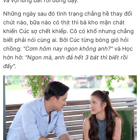
và vội lưng bát rồi đứng dậy.
Những ngày sau đó tình trạng chẳng hề thay đổi
chút nào, bữa nào có thịt thì bà kho mặn chát
khiến Cúc sợ chết khiếp. Cô có khổ nhưng chẳng
biết phải nói cùng ai. Bởi Cúc từng bóng gió hỏi
chồng:
"Cơm hôm nay ngon không anh?"
và Học
hớn hở:
"Ngon mà, anh đả hết 3 bát thì biết rồi
đấy".