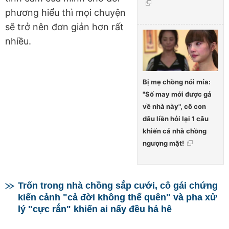
phương hiểu thì mọi chuyện
sẽ trở nên đơn giản hơn rất
nhiều.
Bị mẹ chồng nói mỉa:
"Số may mới được gả
về nhà này", cô con
dâu liền hỏi lại 1 câu
khiến cả nhà chồng
ngượng mặt!
Trốn trong nhà chồng sắp cưới, cô gái chứng
kiến cảnh "cả đời không thể quên" và pha xử
lý "cực rắn" khiến ai nấy đều hả hê