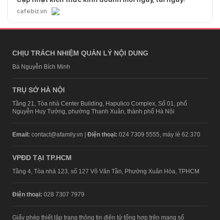
cafebiz.vn
CHỊU TRÁCH NHIỆM QUẢN LÝ NỘI DUNG
Bà Nguyễn Bích Minh
TRỤ SỞ HÀ NỘI
Tầng 21, Tòa nhà Center Building, Hapulico Complex, Số 01, phố
Nguyễn Huy Tưởng, phường Thanh Xuân, thành phố Hà Nội
Email:
contact@afamily.vn |
Điện thoại:
024 7309 5555, máy lẻ 62.370
VPĐD TẠI TP.HCM
Tầng 4, Tòa nhà 123, số 127 Võ Văn Tần, Phường Xuân Hòa, TPHCM
Điện thoại:
028 7307 7979
Giấy phép thiết lập trang thông tin điện tử tổng hợp trên mạng số