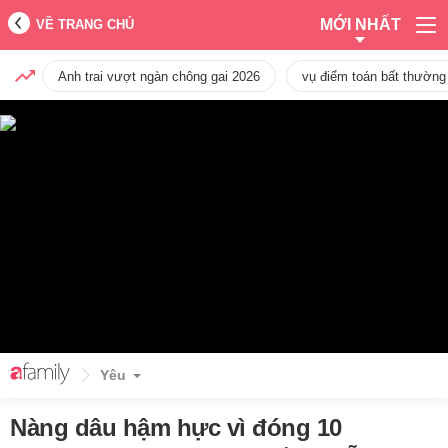
MỚI NHẤT
VỀ TRANG CHỦ
Anh trai vượt ngàn chông gai 2026
vụ điểm toán bất thường
Yêu
Nàng dâu hậm hực vì đóng 10