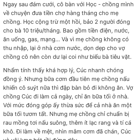
Ngay sau đám cưới, cô bàn với Học - chồng mình
về chuyện đưa tiền chợ hàng tháng cho mẹ
chồng. Học cộng trừ một hồi, bảo 2 người đóng
cho bà 10 triệu/tháng. Bao gồm tiền điện, nước,
ăn uống, gas, mạng... Và vì mẹ chồng không có
thu nhập, lại ở nhà cơm nước, dọn dẹp cho vợ
chồng cô nên còn dư lại coi như biếu bà tiêu vặt.
Nhẩm tính thấy khá hợp lý, Cúc nhanh chóng
đồng ý. Nhưng bữa cơm đầu tiên mẹ chồng nấu
khiến cô suýt nữa thì đập bàn bỏ đi không ăn. Vợ
chồng Cúc đi làm cả ngày, chỉ ăn bữa tối ở nhà.
Với mức đóng góp ấy thừa sức để cả nhà ăn một
bữa tối tươm tất. Nhưng mẹ chồng chỉ chuẩn bị
rau mồng tơi nấu suông, thêm ít lạc rang và tí cá
khô. Đi làm về mệt, nhìn mâm cơm đã chán, Cúc