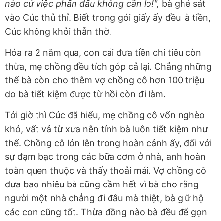
nào cứ việc phấn đấu không cần lo!",
bà ghé sát
vào Cúc thủ thỉ. Biết trong gói giấy ấy đều là tiền,
Cúc không khỏi thẫn thờ.
Hóa ra 2 năm qua, con cái đưa tiền chi tiêu còn
thừa, mẹ chồng đều tích góp cả lại. Chẳng những
thế bà còn cho thêm vợ chồng cô hơn 100 triệu
do bà tiết kiệm được từ hồi còn đi làm.
Tới giờ thì Cúc đã hiểu, mẹ chồng cô vốn nghèo
khó, vất vả từ xưa nên tính bà luôn tiết kiệm như
thế. Chồng cô lớn lên trong hoàn cảnh ấy, đối với
sự đạm bạc trong các bữa cơm ở nhà, anh hoàn
toàn quen thuộc và thấy thoải mái. Vợ chồng cô
đưa bao nhiêu bà cũng cầm hết vì bà cho rằng
người một nhà chẳng đi đâu mà thiệt, bà giữ hộ
các con cũng tốt. Thừa đồng nào bà đều để gọn