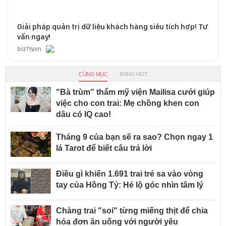
Giải pháp quản trị dữ liệu khách hàng siêu tích hợp! Tư
vấn ngay!
bizfly.vn
CÙNG MỤC
ĐANG HOT
"Bà trùm" thẩm mỹ viện Mailisa cưới giúp
việc cho con trai: Mẹ chồng khen con
dâu có IQ cao!
Tháng 9 của bạn sẽ ra sao? Chọn ngay 1
lá Tarot để biết câu trả lời
Điều gì khiến 1.691 trai trẻ sa vào vòng
tay của Hồng Tỷ: Hé lộ góc nhìn tâm lý
Chàng trai "soi" từng miếng thịt để chia
hóa đơn ăn uống với người yêu