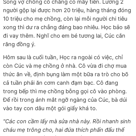
Song vợ chồng cô chẳng có mấy tiền. Lương 2
người gộp lại được hơn 20 triệu, hàng tháng đóng
10 triệu cho mẹ chồng, còn lại mỗi người chi tiêu
xong thì dư ra chẳng đáng bao nhiêu. Học bảo sẽ
đi vay thêm. Nghĩ cho em bé tương lai, Cúc cắn
răng đồng ý.
Hôm sau là cuối tuần, Học ra ngoài có việc, chỉ
còn Cúc và mẹ chồng ở nhà. Cô vừa đi chợ mua
thức ăn về, định bụng làm một bữa ra trò cho bõ
cả tuần phải ăn cơm canh đạm bạc. Cô đang
trong bếp thì mẹ chồng bỗng gọi cô vào phòng.
Để rồi trong ánh mắt ngỡ ngàng của Cúc, bà dúi
vào tay con dâu một gói giấy khá to.
"Các con cầm lấy mà sửa nhà này. Rồi nhanh sinh
cháu mẹ trông cho, hai đứa thích phấn đấu thế