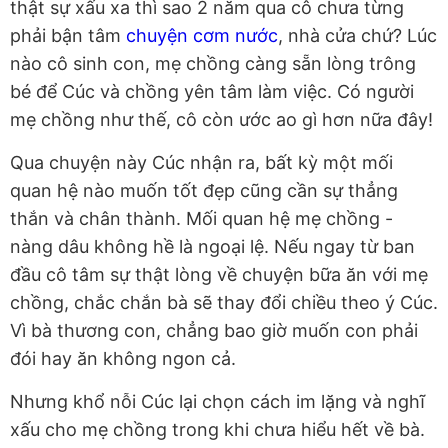
thật sự xấu xa thì sao 2 năm qua cô chưa từng
phải bận tâm
chuyện cơm nước
, nhà cửa chứ? Lúc
nào cô sinh con, mẹ chồng càng sẵn lòng trông
bé để Cúc và chồng yên tâm làm việc. Có người
mẹ chồng như thế, cô còn ước ao gì hơn nữa đây!
Qua chuyện này Cúc nhận ra, bất kỳ một mối
quan hệ nào muốn tốt đẹp cũng cần sự thẳng
thắn và chân thành. Mối quan hệ mẹ chồng -
nàng dâu không hề là ngoại lệ. Nếu ngay từ ban
đầu cô tâm sự thật lòng về chuyện bữa ăn với mẹ
chồng, chắc chắn bà sẽ thay đổi chiều theo ý Cúc.
Vì bà thương con, chẳng bao giờ muốn con phải
đói hay ăn không ngon cả.
Nhưng khổ nỗi Cúc lại chọn cách im lặng và nghĩ
xấu cho mẹ chồng trong khi chưa hiểu hết về bà.