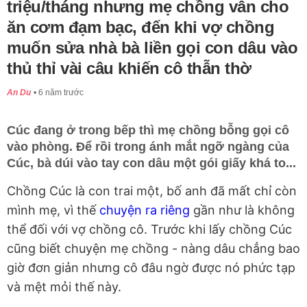
triệu/tháng nhưng mẹ chồng vẫn cho
ăn cơm đạm bạc, đến khi vợ chồng
muốn sửa nhà bà liền gọi con dâu vào
thủ thỉ vài câu khiến cô thẫn thờ
An Du
6 năm trước
Cúc đang ở trong bếp thì mẹ chồng bỗng gọi cô
vào phòng. Để rồi trong ánh mắt ngỡ ngàng của
Cúc, bà dúi vào tay con dâu một gói giấy khá to...
Chồng Cúc là con trai một, bố anh đã mất chỉ còn
mình mẹ, vì thế
chuyện ra riêng
gần như là không
thể đối với vợ chồng cô. Trước khi lấy chồng Cúc
cũng biết chuyện mẹ chồng - nàng dâu chẳng bao
giờ đơn giản nhưng cô đâu ngờ được nó phức tạp
và mệt mỏi thế này.