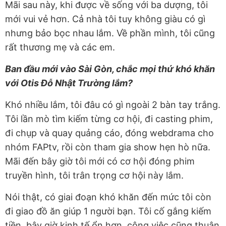
Mãi sau này, khi được về sống với ba dượng, tôi
mới vui vẻ hơn. Cả nhà tôi tuy không giàu có gì
nhưng bảo bọc nhau lắm. Về phần mình, tôi cũng
rất thương mẹ và các em.
Ban đầu mới vào Sài Gòn, chắc mọi thứ khó khăn
với Otis Đỗ Nhật Trường lắm?
Khó nhiều lắm, tôi đâu có gì ngoài 2 bàn tay trắng.
Tôi lần mò tìm kiếm từng cơ hội, đi casting phim,
đi chụp và quay quảng cáo, đóng webdrama cho
nhóm FAPtv, rồi còn tham gia show hẹn hò nữa.
Mãi đến bây giờ tôi mới có cơ hội đóng phim
truyền hình, tôi trân trọng cơ hội này lắm.
Nói thật, có giai đoạn khó khăn đến mức tôi còn
đi giao đồ ăn giúp 1 người bạn. Tôi cố gắng kiếm
tiền, bây giờ kinh tế ổn hơn, công việc cũng thuận