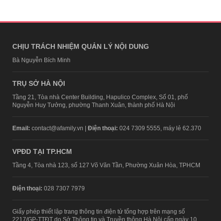
CHỊU TRÁCH NHIỆM QUẢN LÝ NỘI DUNG
Bà Nguyễn Bích Minh
TRỤ SỞ HÀ NỘI
Tầng 21, Tòa nhà Center Building, Hapulico Complex, Số 01, phố
Nguyễn Huy Tưởng, phường Thanh Xuân, thành phố Hà Nội
Email:
contact@afamily.vn |
Điện thoại:
024 7309 5555, máy lẻ 62.370
VPĐD TẠI TP.HCM
Tầng 4, Tòa nhà 123, số 127 Võ Văn Tần, Phường Xuân Hòa, TPHCM
Điện thoại:
028 7307 7979
Giấy phép thiết lập trang thông tin điện tử tổng hợp trên mạng số
2217/GP-TTĐT do Sở Thông tin và Truyền thông Hà Nội cấp ngày 10