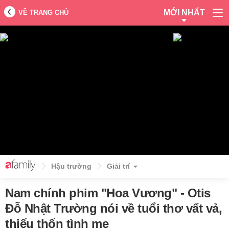
MỚI NHẤT
VỀ TRANG CHỦ
Hậu trường
Giải trí
Nam chính phim "Hoa Vương" - Otis
Đỗ Nhật Trường nói về tuổi thơ vất vả,
thiếu thốn tình mẹ