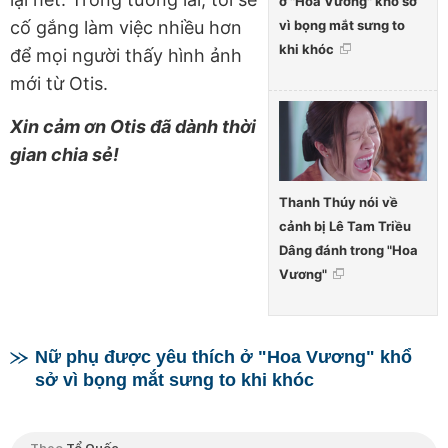
ở "Hoa Vương" khổ sở
vì bọng mắt sưng to
cố gắng làm việc nhiều hơn
khi khóc
để mọi người thấy hình ảnh
mới từ Otis.
Xin cảm ơn Otis đã dành thời
gian chia sẻ!
Thanh Thúy nói về
cảnh bị Lê Tam Triều
Dâng đánh trong "Hoa
Vương"
Nữ phụ được yêu thích ở "Hoa Vương" khổ
sở vì bọng mắt sưng to khi khóc