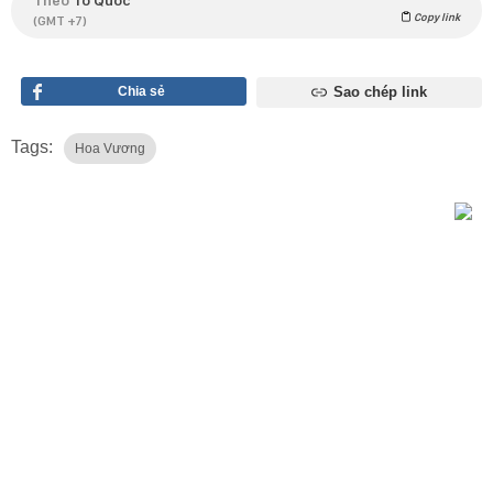
Theo
Tổ Quốc
Copy link
(GMT +7)
Chia sẻ
Sao chép link
Tags:
Hoa Vương