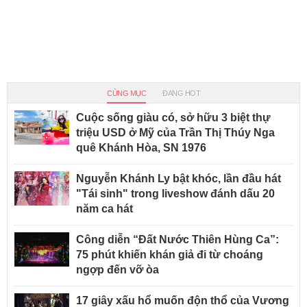
CÙNG MỤC
ĐANG HOT
Cuộc sống giàu có, sở hữu 3 biệt thự
triệu USD ở Mỹ của Trần Thị Thúy Nga
quê Khánh Hòa, SN 1976
Nguyễn Khánh Ly bật khóc, lần đầu hát
"Tái sinh" trong liveshow đánh dấu 20
năm ca hát
Công diễn “Đất Nước Thiên Hùng Ca”:
75 phút khiến khán giả đi từ choáng
ngợp đến vỡ òa
17 giây xấu hổ muốn độn thổ của Vương