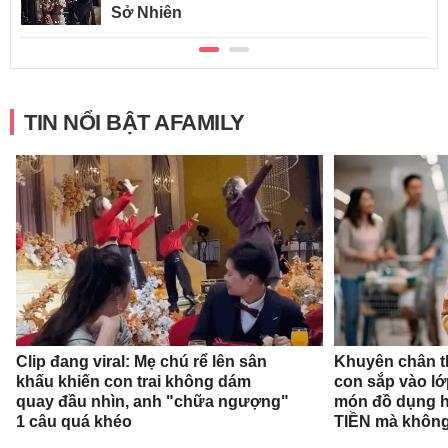
Sở Nhiên
TIN NỔI BẬT AFAMILY
Clip đang viral: Mẹ chú rể lên sân
Khuyên chân t
khấu khiến con trai không dám
con sắp vào l
quay đầu nhìn, anh "chữa ngượng"
món đồ dụng họ
1 câu quá khéo
TIỀN mà không