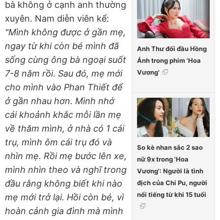
bà không ở cạnh anh thường
xuyên. Nam diễn viên kể:
"Mình không được ở gần mẹ,
ngay từ khi còn bé mình đã
Anh Thư đối đầu Hồng
sống cùng ông bà ngoại suốt
Ánh trong phim 'Hoa
Vương'
7-8 năm rồi. Sau đó, mẹ mới
cho mình vào Phan Thiết để
ở gần nhau hơn. Mình nhớ
cái khoảnh khắc mỗi lần mẹ
về thăm mình, ở nhà có 1 cái
trụ, mình ôm cái trụ đó và
So kè nhan sắc 2 sao
nhìn mẹ. Rồi mẹ bước lên xe,
nữ 9x trong 'Hoa
mình nhìn theo và nghĩ trong
Vương': Người là tình
đầu rằng không biết khi nào
địch của Chi Pu, người
nổi tiếng từ khi 15 tuổi
mẹ mới trở lại. Hồi còn bé, vì
hoàn cảnh gia đình mà mình