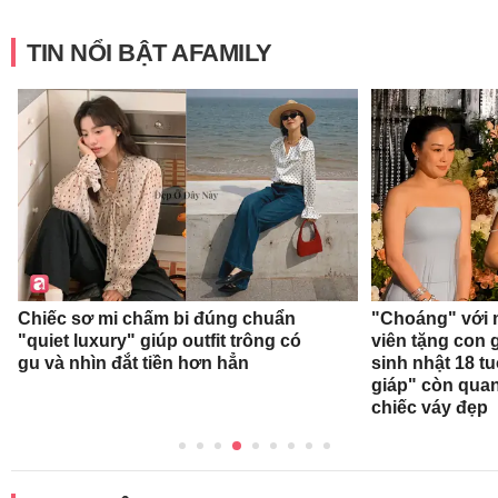
TIN NỔI BẬT AFAMILY
Chiếc sơ mi chấm bi đúng chuẩn
"Choáng" với 
"quiet luxury" giúp outfit trông có
viên tặng con g
gu và nhìn đắt tiền hơn hẳn
sinh nhật 18 t
giáp" còn qua
chiếc váy đẹp