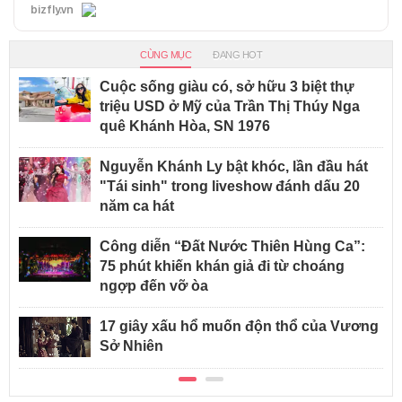
bizfly.vn
CÙNG MỤC
ĐANG HOT
Cuộc sống giàu có, sở hữu 3 biệt thự
triệu USD ở Mỹ của Trần Thị Thúy Nga
quê Khánh Hòa, SN 1976
Nguyễn Khánh Ly bật khóc, lần đầu hát
"Tái sinh" trong liveshow đánh dấu 20
năm ca hát
Công diễn “Đất Nước Thiên Hùng Ca”:
75 phút khiến khán giả đi từ choáng
ngợp đến vỡ òa
17 giây xấu hổ muốn độn thổ của Vương
Sở Nhiên