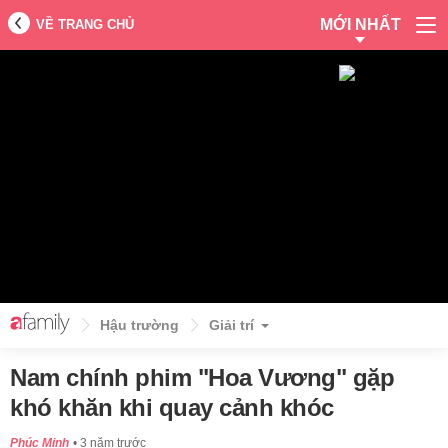
MỚI NHẤT
VỀ TRANG CHỦ
Hậu trường
Giải trí
Nam chính phim "Hoa Vương" gặp
khó khăn khi quay cảnh khóc
Phúc Minh
3 năm trước