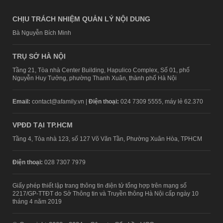
CHỊU TRÁCH NHIỆM QUẢN LÝ NỘI DUNG
Bà Nguyễn Bích Minh
TRỤ SỞ HÀ NỘI
Tầng 21, Tòa nhà Center Building, Hapulico Complex, Số 01, phố
Nguyễn Huy Tưởng, phường Thanh Xuân, thành phố Hà Nội
Email:
contact@afamily.vn |
Điện thoại:
024 7309 5555, máy lẻ 62.370
VPĐD TẠI TP.HCM
Tầng 4, Tòa nhà 123, số 127 Võ Văn Tần, Phường Xuân Hòa, TPHCM
Điện thoại:
028 7307 7979
Giấy phép thiết lập trang thông tin điện tử tổng hợp trên mạng số
2217/GP-TTĐT do Sở Thông tin và Truyền thông Hà Nội cấp ngày 10
tháng 4 năm 2019