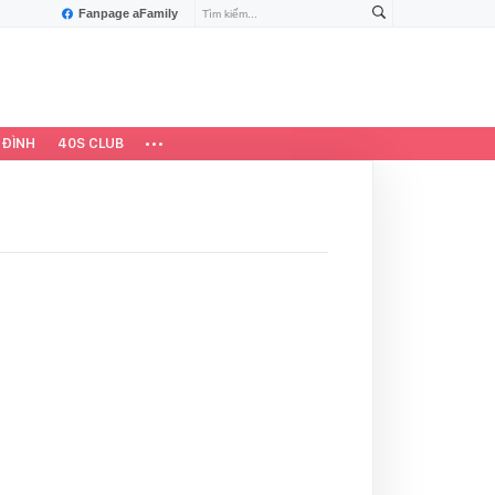
Fanpage aFamily
 ĐÌNH
40S CLUB