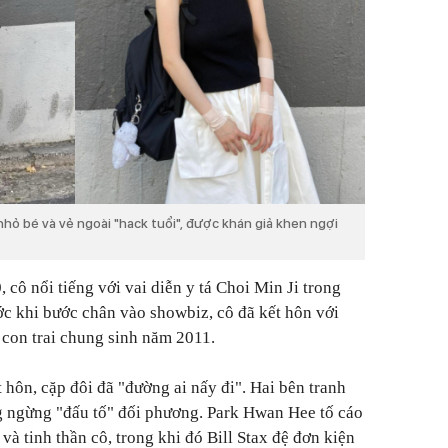
ỏ bé và vẻ ngoài "hack tuổi", được khán giả khen ngợi
cô nổi tiếng với vai diễn y tá Choi Min Ji trong
ớc khi bước chân vào showbiz, cô đã kết hôn với
u con trai chung sinh năm 2011.
 hôn, cặp đôi đã "đường ai nấy đi". Hai bên tranh
 ngừng "đấu tố" đối phương. Park Hwan Hee tố cáo
và tinh thần cô, trong khi đó Bill Stax đệ đơn kiện