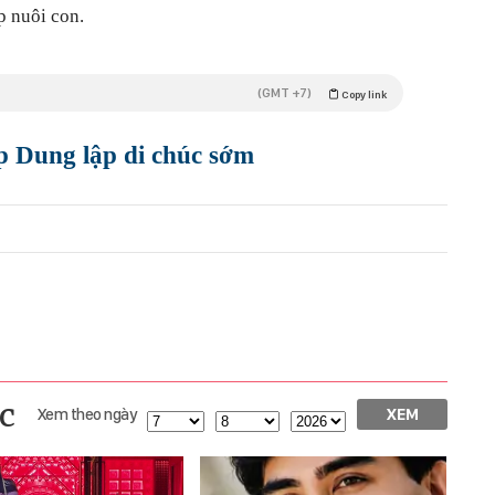
p nuôi con.
(GMT +7)
Copy link
 Dung lập di chúc sớm
c
Xem theo ngày
XEM