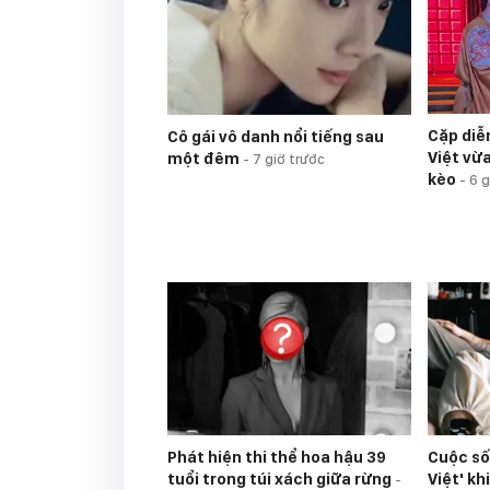
Cặp diễ
Cô gái vô danh nổi tiếng sau
Việt vừ
một đêm
-
7 giờ trước
kèo
-
6 g
Phát hiện thi thể hoa hậu 39
Cuộc số
tuổi trong túi xách giữa rừng
Việt' k
-