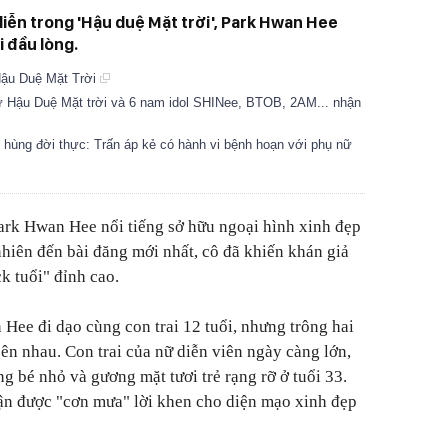
 diễn trong 'Hậu duệ Mặt trời', Park Hwan Hee
i đầu lòng.
ậu Duệ Mặt Trời
tử Hậu Duệ Mặt trời và 6 nam idol SHINee, BTOB, 2AM... nhận
 hùng đời thực: Trấn áp kẻ có hành vi bệnh hoạn với phụ nữ
ark Hwan Hee nổi tiếng sở hữu ngoại hình xinh đẹp
nhiên đến bài đăng mới nhất, cô đã khiến khán giả
k tuổi" đỉnh cao.
 Hee đi dạo cùng con trai 12 tuổi, nhưng trông hai
ên nhau. Con trai của nữ diễn viên ngày càng lớn,
 bé nhỏ và gương mặt tươi trẻ rạng rỡ ở tuổi 33.
ận được "cơn mưa" lời khen cho diện mạo xinh đẹp