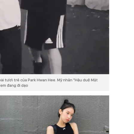
oài tươi trẻ của Park Hwan Hee. Mỹ nhân "Hậu duệ Mặt
ị em đang đi dạo