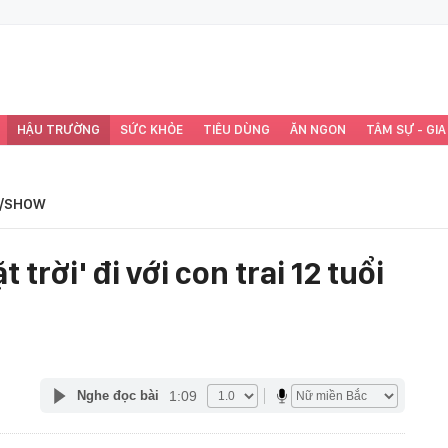
HẬU TRƯỜNG
SỨC KHỎE
TIÊU DÙNG
ĂN NGON
TÂM SỰ - GIA
/SHOW
trời' đi với con trai 12 tuổi
1:09
Nghe đọc bài