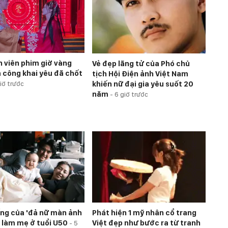
n viên phim giờ vàng
Vẻ đẹp lãng tử của Phó chủ
a công khai yêu đã chốt
tịch Hội Điện ảnh Việt Nam
khiến nữ đại gia yêu suốt 20
iờ trước
năm
-
6 giờ trước
ng của 'đả nữ màn ảnh
Phát hiện 1 mỹ nhân cổ trang
hi làm mẹ ở tuổi U50
Việt đẹp như bước ra từ tranh
-
5