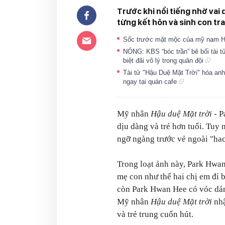
Trước khi nổi tiếng nhờ vai
từng kết hôn và sinh con tra
Sốc trước mặt mộc của mỹ nam H
NÓNG: KBS “bóc trần” bê bối tài 
biệt đãi vô lý trong quân đội
Tài tử "Hậu Duệ Mặt Trời" hóa anh
ngay tại quán cafe
Mỹ nhân
Hậu duệ Mặt trời
- P
dịu dàng và trẻ hơn tuổi. Tuy 
ngỡ ngàng trước vẻ ngoài "hac
Trong loạt ảnh này, Park Hwan
mẹ con như thể hai chị em đi b
còn Park Hwan Hee có vóc dáng
Mỹ nhân
Hậu duệ Mặt trời
nh
và trẻ trung cuốn hút.