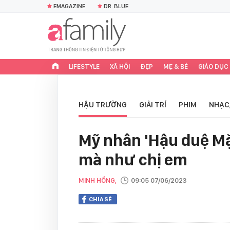
EMAGAZINE
DR. BLUE
LIFESTYLE
XÃ HỘI
ĐẸP
MẸ & BÉ
GIÁO DỤC
HẬU TRƯỜNG
GIẢI TRÍ
PHIM
NHẠC
Mỹ nhân 'Hậu duệ Mặt 
mà như chị em
MINH HỒNG,
09:05 07/06/2023
CHIA SẺ