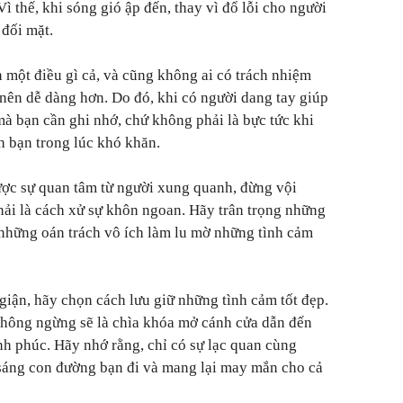
Vì thế, khi sóng gió ập đến, thay vì đổ lỗi cho người
 đối mặt.
 một điều gì cả, và cũng không ai có trách nhiệm
 nên dễ dàng hơn. Do đó, khi có người dang tay giúp
 mà bạn cần ghi nhớ, chứ không phải là bực tức khi
h bạn trong lúc khó khăn.
ợc sự quan tâm từ người xung quanh, đừng vội
hải là cách xử sự khôn ngoan. Hãy trân trọng những
những oán trách vô ích làm lu mờ những tình cảm
giận, hãy chọn cách lưu giữ những tình cảm tốt đẹp.
không ngừng sẽ là chìa khóa mở cánh cửa dẫn đến
h phúc. Hãy nhớ rằng, chỉ có sự lạc quan cùng
 sáng con đường bạn đi và mang lại may mắn cho cả