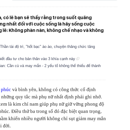
, có lẽ bạn sẽ thấy rằng trong suốt quãng
ởng nhất đối với cuộc sống là hãy sống cuộc
g lẽ: Không phàn nàn, không chế nhạo và không
hần tài độ trì, "hốt bạc" ào ào, chuyện thăng chức tăng
iết đầu tư cho bản thân vào 3 khía cạnh này
an: Cần cù và may mắn - 2 yếu tố không thể thiếu để thành
 phúc
và bình yên, không có công thức cố định
 những quy tắc mà phụ nữ nhất định phải ghi nhớ.
em là kim chỉ nam giúp phụ nữ giữ vững phong độ
húc. Điều thứ ba trong số đó đặc biệt quan trọng,
thầm khiến nhiều người không chỉ sụt giảm may mắn
i đời.