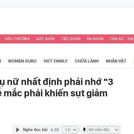
HẬU TRƯỜNG
SỨC KHỎE
TIÊU DÙNG
ĂN NGON
TÂM SỰ - GIA
H
WOMEN GURU
HOT FAMILY
CHỮA LÀNH
NHÂN VẬT
 nữ nhất định phải nhớ "3
ễ mắc phải khiến sụt giảm
4:39
Nghe đọc bài