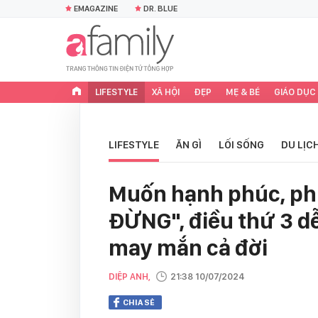
EMAGAZINE
DR. BLUE
LIFESTYLE
XÃ HỘI
ĐẸP
MẸ & BÉ
GIÁO DỤC
LIFESTYLE
ĂN GÌ
LỐI SỐNG
DU LỊC
Muốn hạnh phúc, phụ
ĐỪNG", điều thứ 3 d
may mắn cả đời
DIỆP ANH,
21:38 10/07/2024
CHIA SẺ