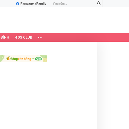
Fanpage aFamily
 ĐÌNH
40S CLUB