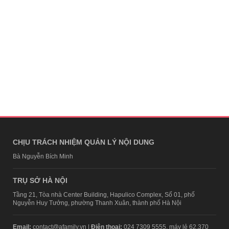
CHỊU TRÁCH NHIỆM QUẢN LÝ NỘI DUNG
Bà Nguyễn Bích Minh
TRỤ SỞ HÀ NỘI
Tầng 21, Tòa nhà Center Building, Hapulico Complex, Số 01, phố
Nguyễn Huy Tưởng, phường Thanh Xuân, thành phố Hà Nội
Email:
contact@afamily.vn |
Điện thoại:
024 7309 5555, máy lẻ 62.370