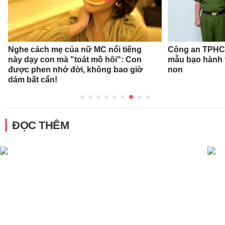
Nghe cách mẹ của nữ MC nổi tiếng
Công an TPHCM
này dạy con mà "toát mồ hôi": Con
mẫu bạo hành 
được phen nhớ đời, không bao giờ
non
dám bất cẩn!
ĐỌC THÊM