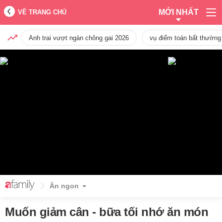
MỚI NHẤT
VỀ TRANG CHỦ
Anh trai vượt ngàn chông gai 2026
vụ điểm toán bất thường
Ăn ngon
Muốn giảm cân - bữa tối nhớ ăn món