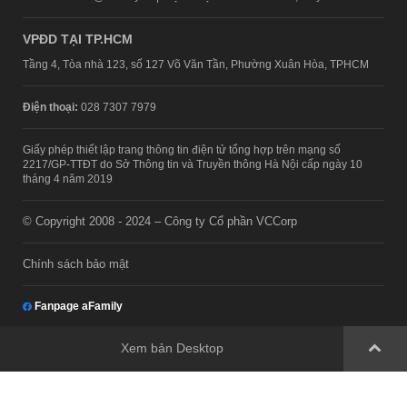
VPĐD TẠI TP.HCM
Tầng 4, Tòa nhà 123, số 127 Võ Văn Tần, Phường Xuân Hòa, TPHCM
Điện thoại:
028 7307 7979
Giấy phép thiết lập trang thông tin điện tử tổng hợp trên mạng số
2217/GP-TTĐT do Sở Thông tin và Truyền thông Hà Nội cấp ngày 10
tháng 4 năm 2019
© Copyright 2008 - 2024 – Công ty Cổ phần VCCorp
Chính sách bảo mật
Fanpage aFamily
Xem bản Desktop