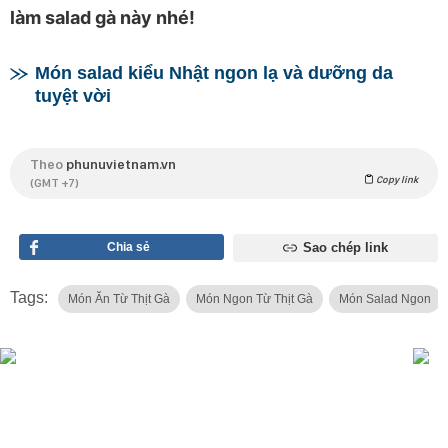
làm salad gà này nhé!
Món salad kiểu Nhật ngon lạ và dưỡng da
tuyệt vời
Theo
phunuvietnam.vn
Copy link
(GMT +7)
Chia sẻ
Sao chép link
Tags:
Món Ăn Từ Thịt Gà
Món Ngon Từ Thịt Gà
Món Salad Ngon