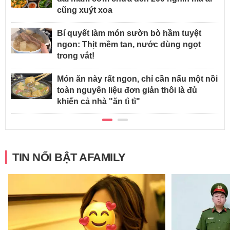
cũng xuýt xoa
Bí quyết làm món sườn bò hầm tuyệt
ngon: Thịt mềm tan, nước dùng ngọt
trong vắt!
Món ăn này rất ngon, chỉ cần nấu một nồi
toàn nguyên liệu đơn giản thôi là đủ
khiến cả nhà "ăn tì tì"
TIN NỔI BẬT AFAMILY