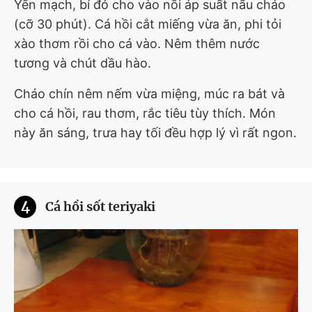
Yến mạch, bí đỏ cho vào nồi áp suất nấu cháo
(cỡ 30 phút). Cá hồi cắt miếng vừa ăn, phi tỏi
xào thơm rồi cho cá vào. Nêm thêm nước
tương và chút dầu hào.
Cháo chín nêm nếm vừa miệng, múc ra bát và
cho cá hồi, rau thơm, rắc tiêu tùy thích. Món
này ăn sáng, trưa hay tối đều hợp lý vì rất ngon.
4
Cá hồi sốt teriyaki