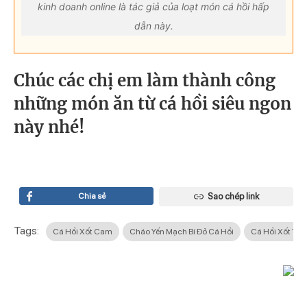
kinh doanh online là tác giả của loạt món cá hồi hấp
dẫn này.
Chúc các chị em làm thành công
những món ăn từ cá hồi siêu ngon
này nhé!
Chia sẻ
Sao chép link
Tags:
Cá Hồi Xốt Cam
Cháo Yến Mạch Bí Đỏ Cá Hồi
Cá Hồi Xốt Teri