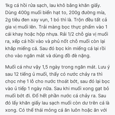
1kg cá hồi rửa sạch, lau khô bằng khăn giấy.
Dùng 400g muối biển hạt to, 200g đường mía,
2g tiêu đen xay vụn, 1 bó thì là. Trộn đều tất cả
gia vị muối lên. Trải màng bọc thực phẩm vào 1
cái khay hoặc hộp nhựa. Rải 1/2 chỗ gia vị muối
ra, xếp cá hồi vào và phủ nốt chỗ muối còn lại
khắp miếng cá. Sau đó bọc kín miếng cá lại rồi
cho vào ngăn mát và dùng đồ đè nặng.
Muối cá như vậy 1,5 ngày trong ngăn mát. Lưu ý
sau 12 tiếng ủ muối, thấy có nước chảy ra thì
chọc nhẹ 1 lỗ cho nước thoát bớt, sau đó lại bọc
vào ủ tiếp 1 ngày nữa. Sau khi muối xong gạt bỏ
muối bớt đi. Đổ hết phần nước cá chảy ra. Sau
đó lấy khăn giấy lau sạch muối còn dư trên cá là
xong. Có thể thái mỏng cá ăn luôn hoặc ăn với