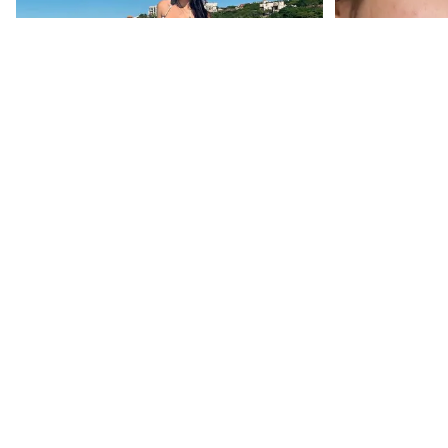
Phụ nữ thông minh sau chia tay
Vì sao dưỡng d
không bận trả thù, họ khiến người
thể khiến làn 
rời đi phải "trả giá"
ĐỌC THÊM