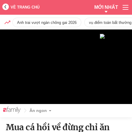
MỚI NHẤT
VỀ TRANG CHỦ
Anh trai vượt ngàn chông gai 2026
vụ điểm toán bất thường
Ăn ngon
Mua cá hồi về đừng chỉ ăn