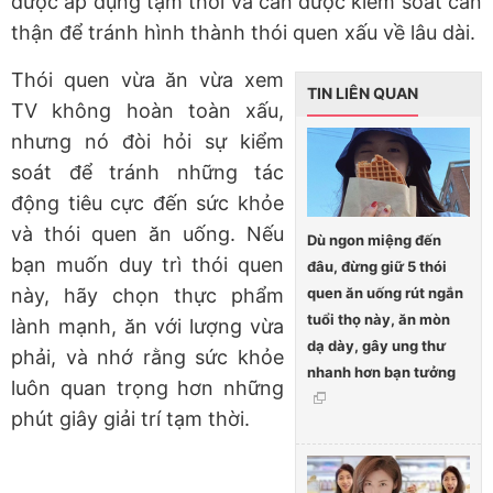
được áp dụng tạm thời và cần được kiểm soát cẩn
thận để tránh hình thành thói quen xấu về lâu dài.
Thói quen vừa ăn vừa xem
TIN LIÊN QUAN
TV không hoàn toàn xấu,
nhưng nó đòi hỏi sự kiểm
soát để tránh những tác
động tiêu cực đến sức khỏe
và thói quen ăn uống. Nếu
Dù ngon miệng đến
bạn muốn duy trì thói quen
đâu, đừng giữ 5 thói
quen ăn uống rút ngắn
này, hãy chọn thực phẩm
tuổi thọ này, ăn mòn
lành mạnh, ăn với lượng vừa
dạ dày, gây ung thư
phải, và nhớ rằng sức khỏe
nhanh hơn bạn tưởng
luôn quan trọng hơn những
phút giây giải trí tạm thời.