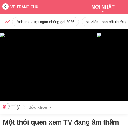
MỚI NHẤT
VỀ TRANG CHỦ
Anh trai vượt ngàn chông gai 2026
vụ điểm toán bất thường
Sức khỏe
Một thói quen xem TV đang âm thầm