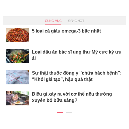
CÙNG MỤC
ĐANG HOT
5 loại cá giàu omega-3 bậc nhất
Loại dầu ăn bác sĩ ung thư Mỹ cực kỳ ưu
ái
Sự thật thuốc đông y ''chữa bách bệnh'':
“Khỏi giả tạo”, hậu quả thật
Điều gì xảy ra với cơ thể nếu thường
xuyên bỏ bữa sáng?