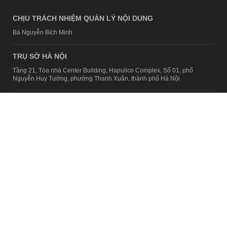
CHỊU TRÁCH NHIỆM QUẢN LÝ NỘI DUNG
Bà Nguyễn Bích Minh
TRỤ SỞ HÀ NỘI
Tầng 21, Tòa nhà Center Building, Hapulico Complex, Số 01, phố
Nguyễn Huy Tưởng, phường Thanh Xuân, thành phố Hà Nội
Email:
contact@afamily.vn |
Điện thoại:
024 7309 5555, máy lẻ 62.370
VPĐD TẠI TP.HCM
Tầng 4, Tòa nhà 123, số 127 Võ Văn Tần, Phường Xuân Hòa, TPHCM
Điện thoại:
028 7307 7979
Giấy phép thiết lập trang thông tin điện tử tổng hợp trên mạng số
2217/GP-TTĐT do Sở Thông tin và Truyền thông Hà Nội cấp ngày 10
tháng 4 năm 2019