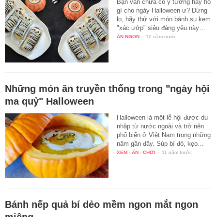
Bạn vẫn chưa có ý tưởng hay ho
gì cho ngày Halloween ư? Đừng
lo, hãy thử với món bánh su kem
"xác ướp" siêu đáng yêu này…
ĂN NGON
-
10 năm trước
Những món ăn truyền thống trong "ngày hội
ma quỷ" Halloween
Halloween là một lễ hội được du
nhập từ nước ngoài và trở nên
phổ biến ở Việt Nam trong những
năm gần đây. Súp bí đỏ, kẹo…
XEM - ĂN - CHƠI
-
11 năm trước
Bánh nếp quả bí dẻo mềm ngon mắt ngon
miệng