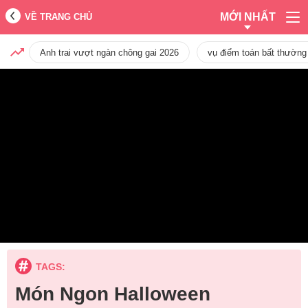
MỚI NHẤT
VỀ TRANG CHỦ
Anh trai vượt ngàn chông gai 2026
vụ điểm toán bất thường
TAGS:
Món Ngon Halloween