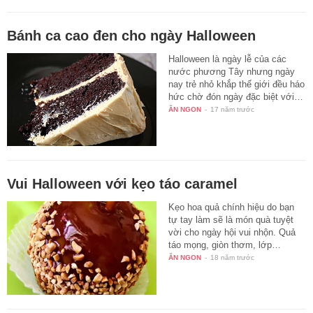
Bánh ca cao đen cho ngày Halloween
Halloween là ngày lễ của các
nước phương Tây nhưng ngày
nay trẻ nhỏ khắp thế giới đều háo
hức chờ đón ngày đặc biệt với…
ĂN NGON
-
17 năm trước
Vui Halloween với kẹo táo caramel
Kẹo hoa quả chính hiệu do bạn
tự tay làm sẽ là món quà tuyệt
vời cho ngày hội vui nhộn. Quả
táo mọng, giòn thơm, lớp…
ĂN NGON
-
18 năm trước