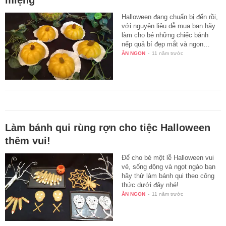
Halloween đang chuẩn bị đến rồi,
với nguyên liệu dễ mua bạn hãy
làm cho bé những chiếc bánh
nếp quả bí đẹp mắt và ngon…
ĂN NGON
-
11 năm trước
Làm bánh qui rùng rợn cho tiệc Halloween
thêm vui!
Để cho bé một lễ Halloween vui
vẻ, sống động và ngọt ngào bạn
hãy thử làm bánh qui theo công
thức dưới đây nhé!
ĂN NGON
-
11 năm trước