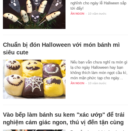
nghĩnh cho ngày lễ Hallween sắp
tới đấy!
ĂN NGON
-
10 năm trước
Chuẩn bị đón Halloween với món bánh mì
siêu cute
Nếu bạn vẫn chưa nghĩ ra món gì
lạ cho ngày Halloween hay bạn
không thích làm món ngọt cầu kì,
món mặn phức tạp cho ngày…
ĂN NGON
-
10 năm trước
Vào bếp làm bánh su kem "xác ướp" để trải
nghiệm cảm giác ngon, thú vị đến tận cùng