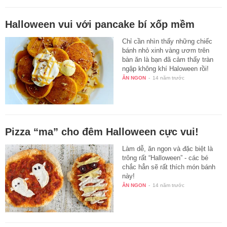
Halloween vui với pancake bí xốp mềm
Chỉ cần nhìn thấy những chiếc
bánh nhỏ xinh vàng ươm trên
bàn ăn là bạn đã cảm thấy tràn
ngập không khí Haloween rồi!
ĂN NGON
-
14 năm trước
Pizza “ma” cho đêm Halloween cực vui!
Làm dễ, ăn ngon và đặc biệt là
trông rất “Halloween” - các bé
chắc hẳn sẽ rất thích món bánh
này!
ĂN NGON
-
14 năm trước