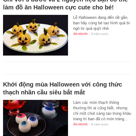
làm đồ ăn Halloween cực cute cho bé!
Lễ Halloween đang đến rất gần,
bạn hãy cùng bé tạo hình quả bí
ngô từ quả quýt nhé.
ĂN NGON
-
8 năm trước
Khởi động mùa Halloween với công thức
thạch nhãn cầu siêu bắt mắt
Làm các món thạch thông
thường thì ai cũng biết, nhưng
chỉ một chút sáng tạo trong khâu
trang trí bạn đã có món tráng…
ĂN NGON
-
8 năm trước