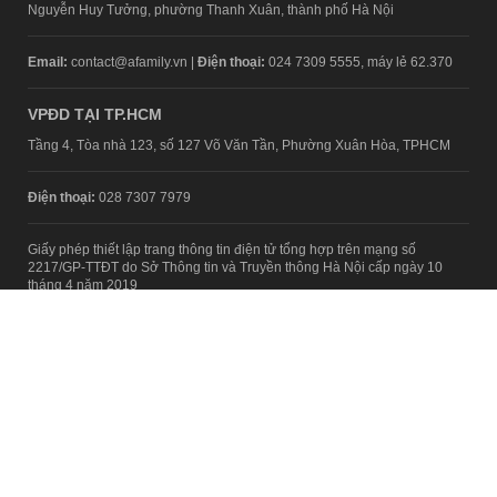
Nguyễn Huy Tưởng, phường Thanh Xuân, thành phố Hà Nội
Email:
contact@afamily.vn |
Điện thoại:
024 7309 5555, máy lẻ 62.370
VPĐD TẠI TP.HCM
Tầng 4, Tòa nhà 123, số 127 Võ Văn Tần, Phường Xuân Hòa, TPHCM
Điện thoại:
028 7307 7979
Giấy phép thiết lập trang thông tin điện tử tổng hợp trên mạng số
2217/GP-TTĐT do Sở Thông tin và Truyền thông Hà Nội cấp ngày 10
tháng 4 năm 2019
© Copyright 2008 - 2024 – Công ty Cổ phần VCCorp
Chính sách bảo mật
Fanpage aFamily
Xem bản Desktop