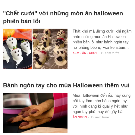
"Chết cười" với những món ăn halloween
phiên bản lỗi
Thật khó mà đừng cười khi ngắm
nhìn những món ăn Halloween
phiên bản lỗi như bánh ngón tay
nở phồng béo ú, Frankenstein…
XEM - ĂN - CHƠI
-
11 năm trước
Bánh ngón tay cho mùa Halloween thêm vui
Mùa Halloween đến rồi, hãy cùng
bắt tay làm món bánh ngón tay
với hình dạng kì quái y hệt như
ngón tay phù thuỷ để gây bất…
ĂN NGON
-
12 năm trước