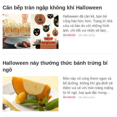
Căn bếp tràn ngập không khí Halloween
Halloween đã cận kề, bọn trẻ
cũng háo hức hơn. Trang trí nhà
cửa và bàn ăn với những hình
ảnh, chi tiết vui nhộn sẽ làm…
ĂN NGON
-
16 năm trước
Halloween này thưởng thức bánh trứng bí
ngô
Món này vô cùng thơm ngon và
bổ dưỡng, không khí gia đình sẽ
thêm vui vẻ với món tráng miệng
từ bí ngô, loại quả đặc trưng…
ĂN NGON
-
16 năm trước