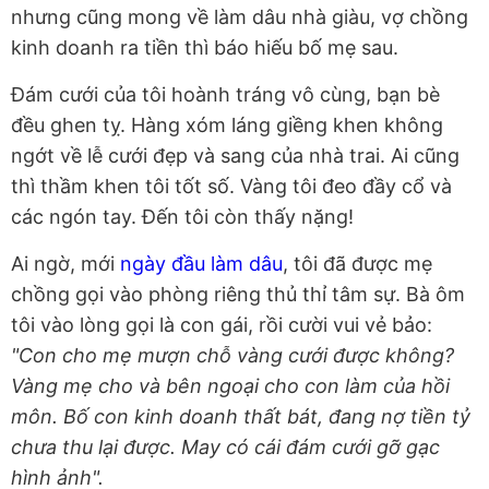
nhưng cũng mong về làm dâu nhà giàu, vợ chồng
kinh doanh ra tiền thì báo hiếu bố mẹ sau.
Đám cưới của tôi hoành tráng vô cùng, bạn bè
đều ghen tỵ. Hàng xóm láng giềng khen không
ngớt về lễ cưới đẹp và sang của nhà trai. Ai cũng
thì thầm khen tôi tốt số. Vàng tôi đeo đầy cổ và
các ngón tay. Đến tôi còn thấy nặng!
Ai ngờ, mới
ngày đầu làm dâu
, tôi đã được mẹ
chồng gọi vào phòng riêng thủ thỉ tâm sự. Bà ôm
tôi vào lòng gọi là con gái, rồi cười vui vẻ bảo:
"Con cho mẹ mượn chỗ vàng cưới được không?
Vàng mẹ cho và bên ngoại cho con làm của hồi
môn. Bố con kinh doanh thất bát, đang nợ tiền tỷ
chưa thu lại được. May có cái đám cưới gỡ gạc
hình ảnh".