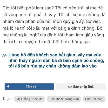
Giờ tôi biết phải làm sao? Tôi có nên trả lại mẹ đẻ
số vàng mẹ tôi phải đi vay. Tôi chỉ sợ mẹ chồng đã
nhẩm đếm phần của hồi môn quý giá ấy. Sự việc
mà lộ ra thì tôi xấu mặt với cả gia đình chồng. Bố
mẹ chồng lại nghĩ gia đình tôi tham lam giấu vàng
đi rồi bịa chuyện thì mất hết tình thông gia.
Hùng hổ đến khách sạn bắt gian, vậy mà vừa
nhìn thấy người đàn bà đi bên cạnh bố chồng,
tôi đã bủn rủn tay chân không dám lao vào
Chia sẻ
Sao chép link
Tags:
Mẹ Chồng Khoe Mẽ
Tiến Thoái Lưỡng Nan
Của Hồi Môn]