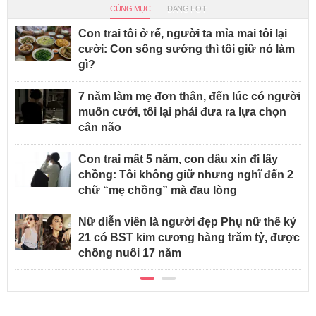
CÙNG MỤC
ĐANG HOT
Con trai tôi ở rể, người ta mỉa mai tôi lại
cười: Con sống sướng thì tôi giữ nó làm
gì?
7 năm làm mẹ đơn thân, đến lúc có người
muốn cưới, tôi lại phải đưa ra lựa chọn
cân não
Con trai mất 5 năm, con dâu xin đi lấy
chồng: Tôi không giữ nhưng nghĩ đến 2
chữ “mẹ chồng” mà đau lòng
Nữ diễn viên là người đẹp Phụ nữ thế kỷ
21 có BST kim cương hàng trăm tỷ, được
chồng nuôi 17 năm