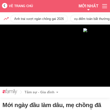
MỚI NHẤT
VỀ TRANG CHỦ
Anh trai vượt ngàn chông gai 2026
vụ điểm toán bất thường
Tâm sự - Gia đình
Mới ngày đầu làm dâu, mẹ chồng đã