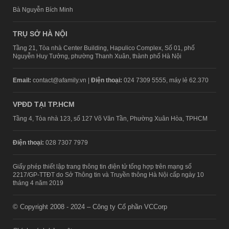
Bà Nguyễn Bích Minh
TRỤ SỞ HÀ NỘI
Tầng 21, Tòa nhà Center Building, Hapulico Complex, Số 01, phố
Nguyễn Huy Tưởng, phường Thanh Xuân, thành phố Hà Nội
Email:
contact@afamily.vn |
Điện thoại:
024 7309 5555, máy lẻ 62.370
VPĐD TẠI TP.HCM
Tầng 4, Tòa nhà 123, số 127 Võ Văn Tần, Phường Xuân Hòa, TPHCM
Điện thoại:
028 7307 7979
Giấy phép thiết lập trang thông tin điện tử tổng hợp trên mạng số
2217/GP-TTĐT do Sở Thông tin và Truyền thông Hà Nội cấp ngày 10
tháng 4 năm 2019
© Copyright 2008 - 2024 – Công ty Cổ phần VCCorp