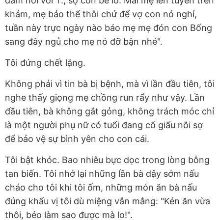
dám nói với T., sợ con bé lo. Mai mẹ lên tuyến trên
khám, mẹ báo thế thôi chứ để vợ con nó nghỉ,
tuần này trực ngày nào báo mẹ mẹ đón con Bống
sang đây ngủ cho mẹ nó đỡ bận nhé".
Tôi đứng chết lặng.
Không phải vì tin bà bị bệnh, mà vì lần đầu tiên, tôi
nghe thấy giọng mẹ chồng run rẩy như vậy. Lần
đầu tiên, bà không gắt gỏng, không trách móc chỉ
là một người phụ nữ có tuổi đang cố giấu nỗi sợ
để bảo vệ sự bình yên cho con cái.
Tôi bật khóc. Bao nhiêu bực dọc trong lòng bỗng
tan biến. Tôi nhớ lại những lần bà dậy sớm nấu
cháo cho tôi khi tôi ốm, những món ăn bà nấu
đúng khẩu vị tôi dù miệng vẫn mắng: "Kén ăn vừa
thôi, béo làm sao được mà lo!".