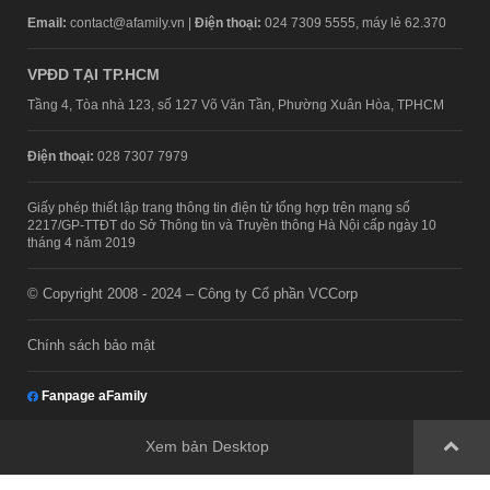
Email:
contact@afamily.vn |
Điện thoại:
024 7309 5555, máy lẻ 62.370
VPĐD TẠI TP.HCM
Tầng 4, Tòa nhà 123, số 127 Võ Văn Tần, Phường Xuân Hòa, TPHCM
Điện thoại:
028 7307 7979
Giấy phép thiết lập trang thông tin điện tử tổng hợp trên mạng số
2217/GP-TTĐT do Sở Thông tin và Truyền thông Hà Nội cấp ngày 10
tháng 4 năm 2019
© Copyright 2008 - 2024 – Công ty Cổ phần VCCorp
Chính sách bảo mật
Fanpage aFamily
Xem bản Desktop