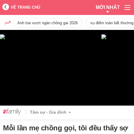
MỚI NHẤT
VỀ TRANG CHỦ
Anh trai vượt ngàn chông gai 2026
vụ điểm toán bất thường
Tâm sự - Gia đình
Mỗi lần mẹ chồng gọi, tôi đều thấy sợ