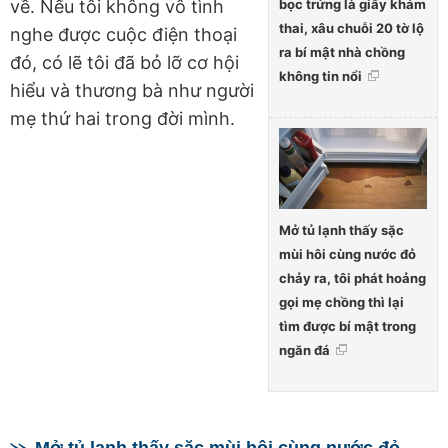
bọc trứng là giấy khám
về. Nếu tôi không vô tình
thai, xâu chuỗi 20 tờ lộ
nghe được cuộc điện thoại
ra bí mật nhà chồng
đó, có lẽ tôi đã bỏ lỡ cơ hội
không tin nổi
hiểu và thương bà như người
mẹ thứ hai trong đời mình.
Mở tủ lạnh thấy sặc
mùi hôi cùng nước đỏ
chảy ra, tôi phát hoảng
gọi mẹ chồng thì lại
tìm được bí mật trong
ngăn đá
Mở tủ lạnh thấy sặc mùi hôi cùng nước đỏ