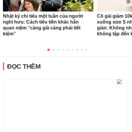
Nhật ký chi tiêu một tuần của người
Cô gái giảm 10k
nghỉ hưu: Cách tiêu tiền khác hẳn
xuống size S n
quan niệm “càng già càng phải tiết
giản: Không nh
kiệm”
không tập đến k
ĐỌC THÊM