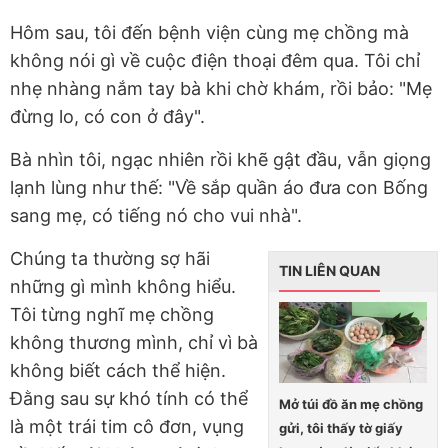
Hôm sau, tôi đến bệnh viện cùng mẹ chồng mà
không nói gì về cuộc điện thoại đêm qua. Tôi chỉ
nhẹ nhàng nắm tay bà khi chờ khám, rồi bảo: "Mẹ
đừng lo, có con ở đây".
Bà nhìn tôi, ngạc nhiên rồi khẽ gật đầu, vẫn giọng
lạnh lùng như thế: "Về sắp quần áo đưa con Bống
sang mẹ, có tiếng nó cho vui nhà".
Chúng ta thường sợ hãi
TIN LIÊN QUAN
những gì mình không hiểu.
Tôi từng nghĩ mẹ chồng
không thương mình, chỉ vì bà
không biết cách thể hiện.
Đằng sau sự khó tính có thể
Mở túi đồ ăn mẹ chồng
là một trái tim cô đơn, vụng
gửi, tôi thấy tờ giấy