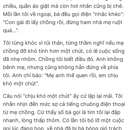
chiều, quần áo giặt mà còn hơi nhăn cũng bị chê.
Mỗi lần tôi về ngoại, bà đều gọi điện "nhắc khéo":
"Con gái đi lấy chồng rồi, đừng ham nhà mẹ ruột
quá...".
Tôi từng khóc vì tủi thân, từng thầm nghĩ nếu mẹ
chồng đỡ khó tính hơn một chút, có lẽ cuộc sống
đã nhẹ nhõm. Chồng tôi biết điều đó. Anh không
bênh mẹ, nhưng cũng không hẳn đứng về phía
tôi. Anh chỉ bảo: "Mẹ anh thế quen rồi, em chịu
khó một chút".
Câu nói "chịu khó một chút" ấy cứ lặp lại mãi. Tôi
nhẫn nhịn đến mức sợ cả tiếng chuông điện thoại
từ mẹ chồng. Cứ thấy số bà gọi là tim tôi lại đập
nhanh, lòng thấp thỏm. Có lần tôi bỏ lỡ một cuộc
gọi lúc đang họp, về nhà đã bị bà bóng gió trách