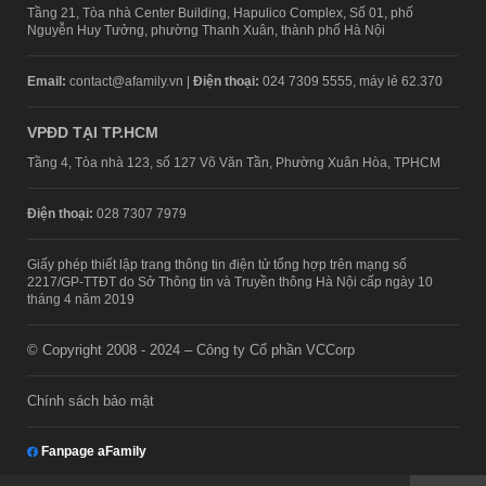
Tầng 21, Tòa nhà Center Building, Hapulico Complex, Số 01, phố
Nguyễn Huy Tưởng, phường Thanh Xuân, thành phố Hà Nội
Email:
contact@afamily.vn |
Điện thoại:
024 7309 5555, máy lẻ 62.370
VPĐD TẠI TP.HCM
Tầng 4, Tòa nhà 123, số 127 Võ Văn Tần, Phường Xuân Hòa, TPHCM
Điện thoại:
028 7307 7979
Giấy phép thiết lập trang thông tin điện tử tổng hợp trên mạng số
2217/GP-TTĐT do Sở Thông tin và Truyền thông Hà Nội cấp ngày 10
tháng 4 năm 2019
© Copyright 2008 - 2024 – Công ty Cổ phần VCCorp
Chính sách bảo mật
Fanpage aFamily