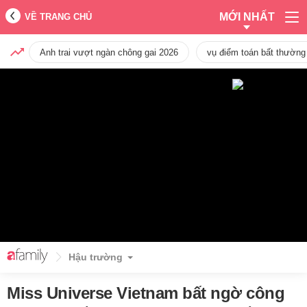
MỚI NHẤT
VỀ TRANG CHỦ
Anh trai vượt ngàn chông gai 2026
vụ điểm toán bất thường
Hậu trường
Miss Universe Vietnam bất ngờ công