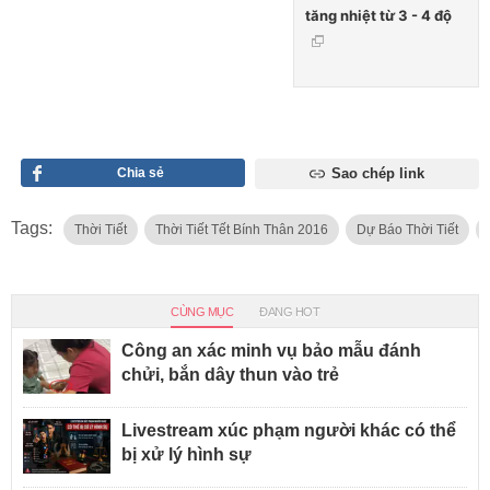
tăng nhiệt từ 3 - 4 độ
Chia sẻ
Sao chép link
Tags:
Thời Tiết
Thời Tiết Tết Bính Thân 2016
Dự Báo Thời Tiết
CÙNG MỤC
ĐANG HOT
Công an xác minh vụ bảo mẫu đánh
chửi, bắn dây thun vào trẻ
Livestream xúc phạm người khác có thể
bị xử lý hình sự