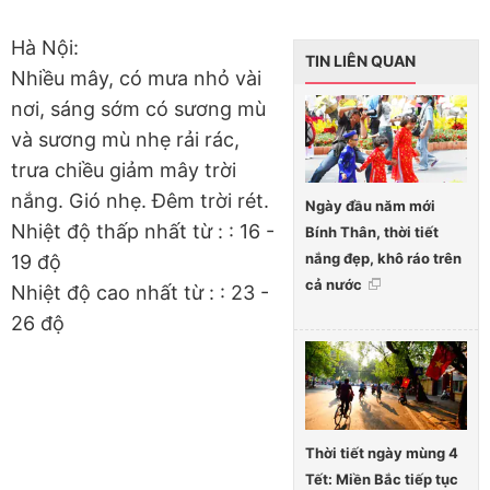
Hà Nội:
TIN LIÊN QUAN
Nhiều mây, có mưa nhỏ vài
nơi, sáng sớm có sương mù
và sương mù nhẹ rải rác,
trưa chiều giảm mây trời
nắng. Gió nhẹ. Đêm trời rét.
Ngày đầu năm mới
Nhiệt độ thấp nhất từ : : 16 -
Bính Thân, thời tiết
nắng đẹp, khô ráo trên
19 độ
cả nước
Nhiệt độ cao nhất từ : : 23 -
26 độ
Thời tiết ngày mùng 4
Tết: Miền Bắc tiếp tục