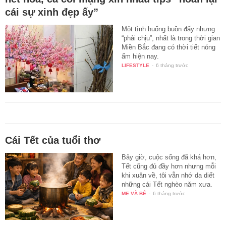
cái sự xinh đẹp ấy”
Một tình huống buồn đấy nhưng
“phải chịu”, nhất là trong thời gian
Miền Bắc đang có thời tiết nóng
ẩm hiện nay.
LIFESTYLE
-
6 tháng trước
Cái Tết của tuổi thơ
Bây giờ, cuộc sống đã khá hơn,
Tết cũng đủ đầy hơn nhưng mỗi
khi xuân về, tôi vẫn nhớ da diết
những cái Tết nghèo năm xưa.
MẸ VÀ BÉ
-
6 tháng trước