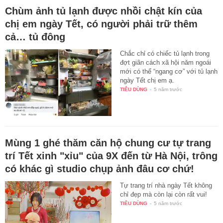
Chùm ảnh tủ lạnh được nhồi chật kín của
chị em ngày Tết, có người phải trữ thêm
cả… tủ đông
Chắc chỉ có chiếc tủ lạnh trong
đợt giãn cách xã hội năm ngoái
mới có thể “ngang cơ” với tủ lạnh
ngày Tết chị em ạ.
TIÊU DÙNG
-
5 năm trước
Mùng 1 ghé thăm căn hộ chung cư tự trang
trí Tết xinh "xỉu" của 9X đến từ Hà Nội, trông
có khác gì studio chụp ảnh đâu cơ chứ!
Tự trang trí nhà ngày Tết không
chỉ đẹp mà còn lại còn rất vui!
TIÊU DÙNG
-
5 năm trước