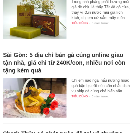
Trong nhà phảng phất hương mùi
già dễ chịu là thấy Tết đã gõ cửa,
thay vì đun nước mùi già lích
kích, chị em cứ sắm mấy món…
TIÊU DÙNG
-
5 năm trước
Sài Gòn: 5 địa chỉ bán gà cúng online giao
tận nhà, giá chỉ từ 240K/con, nhiều nơi còn
tặng kèm quà
Chị em nào ngại nấu nướng hoặc
quá bận bịu rất nên cân nhắc dịch
vụ ship gà cúng chế biến sẵn.
TIÊU DÙNG
-
5 năm trước