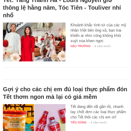
thông lệ hằng năm, Tóc Tiên - Touliver nhí
nhố
Khoảnh khắc tình tứ của các mỹ
nhân Việt bên ông xã, bạn trai
khiến ai nhìn cũng không khỏi
xuýt xoa khen ngợi.
HẬU TRƯỜNG
-
4 năm trước
Gợi ý cho các chị em đủ loại thực phẩm đón
Tết thơm ngon mà lại có giá mềm
Tết đang đến rất gần rồi, nhanh
tay chốt đơn các loại thực phẩm
cho Tết thôi các chị em ơi!
TIÊU DÙNG
-
4 năm trước