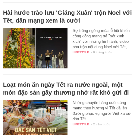
Hài hước trào lưu 'Giáng Xuân' trộn Noel với
Tết, dân mạng xem là cười
Sự trông ngóng mùa lễ hội khiến
cộng đồng mạng trẻ "sốt xình
xịch" với những hình ảnh, video
pha trộn nội dung Noel với Tết,…
LIFESTYLE
-
8 tháng trước
Loạt món ăn ngày Tết ra nước ngoài, một
món đặc sản gây thương nhớ rất khó gửi đi
Những chuyến hàng cuối cùng
mang theo hương vị Tết đã lên
đường phục vụ người Việt xa xứ
đón Tết.
LIFESTYLE
-
2 năm trước