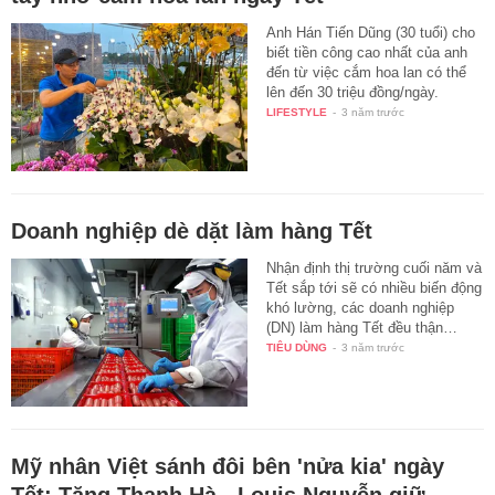
Anh Hán Tiến Dũng (30 tuổi) cho
biết tiền công cao nhất của anh
đến từ việc cắm hoa lan có thể
lên đến 30 triệu đồng/ngày.
LIFESTYLE
-
3 năm trước
Doanh nghiệp dè dặt làm hàng Tết
Nhận định thị trường cuối năm và
Tết sắp tới sẽ có nhiều biến động
khó lường, các doanh nghiệp
(DN) làm hàng Tết đều thận…
TIÊU DÙNG
-
3 năm trước
Mỹ nhân Việt sánh đôi bên 'nửa kia' ngày
Tết: Tăng Thanh Hà - Louis Nguyễn giữ