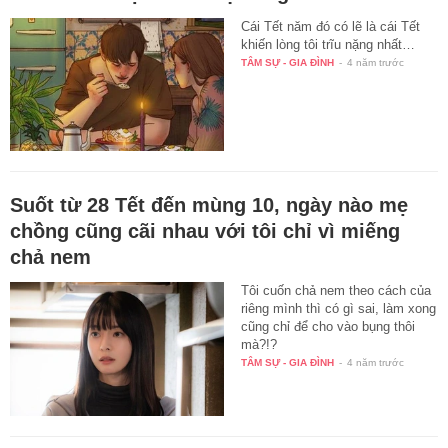
Cái Tết năm đó có lẽ là cái Tết
khiến lòng tôi trĩu nặng nhất…
TÂM SỰ - GIA ĐÌNH
-
4 năm trước
Suốt từ 28 Tết đến mùng 10, ngày nào mẹ
chồng cũng cãi nhau với tôi chỉ vì miếng
chả nem
Tôi cuốn chả nem theo cách của
riêng mình thì có gì sai, làm xong
cũng chỉ để cho vào bụng thôi
mà?!?
TÂM SỰ - GIA ĐÌNH
-
4 năm trước