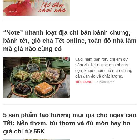
“Note” nhanh loạt địa chỉ bán bánh chưng,
bánh tét, giò chả Tết online, toàn đồ nhà làm
mà giá nào cũng có
Cuối năm bận rộn, chị em cứ
sắm đồ Tết online cho nhanh
gọn, khéo chọn chỗ mua chẳng
cần đắn đo về chất lượng.
TIÊU DÙNG
-
5 năm trước
5 sản phẩm tạo hương mùi già cho ngày cận
Tết: Nến thơm, túi thơm và đủ món hay ho
giá chỉ từ 55K