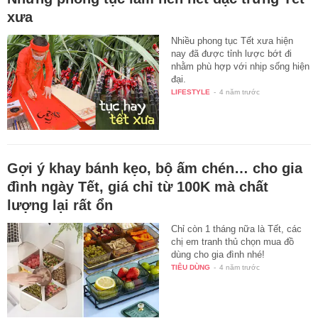
xưa
Nhiều phong tục Tết xưa hiện
nay đã được tỉnh lược bớt đi
nhằm phù hợp với nhịp sống hiện
đại.
LIFESTYLE
-
4 năm trước
Gợi ý khay bánh kẹo, bộ ấm chén… cho gia
đình ngày Tết, giá chỉ từ 100K mà chất
lượng lại rất ổn
Chỉ còn 1 tháng nữa là Tết, các
chị em tranh thủ chọn mua đồ
dùng cho gia đình nhé!
TIÊU DÙNG
-
4 năm trước