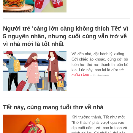
Người trẻ 'càng lớn càng không thích Tết' vì
5 nguyên nhân, nhưng cuối cùng vẫn trở về
vì nhà mới là tốt nhất
Về đến nhà, đặt hành lý xuống.
Cởi chiếc áo khoác, cũng cởi bỏ
luôn hơi thở nơi thành thị bộn bề
kia. Lúc này, bạn lại là đứa trẻ…
CHỮA LÀNH
-
4 năm trước
Tết này, cùng mang tuổi thơ về nhà
Khi trưởng thành, Tết như một
"thử thách" phải vượt qua vào
dịp cuối năm, với bao lo toan và