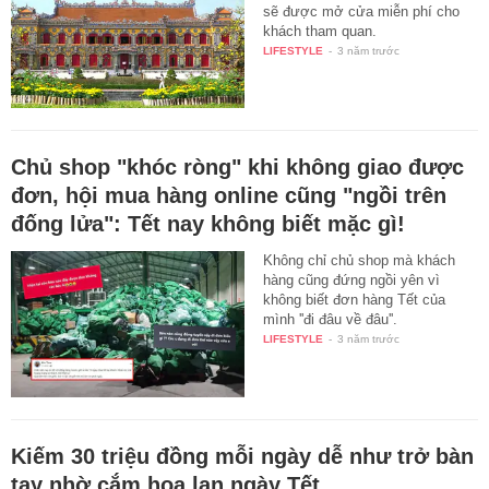
sẽ được mở cửa miễn phí cho
khách tham quan.
LIFESTYLE
-
3 năm trước
Chủ shop "khóc ròng" khi không giao được
đơn, hội mua hàng online cũng "ngồi trên
đống lửa": Tết nay không biết mặc gì!
Không chỉ chủ shop mà khách
hàng cũng đứng ngồi yên vì
không biết đơn hàng Tết của
mình ''đi đâu về đâu''.
LIFESTYLE
-
3 năm trước
Kiếm 30 triệu đồng mỗi ngày dễ như trở bàn
tay nhờ cắm hoa lan ngày Tết