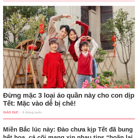
Đừng mặc 3 loại áo quần này cho con dịp
Tết: Mặc vào dễ bị chê!
GIÁO DỤC
-
6 tháng trước
Miền Bắc lúc này: Đào chưa kịp Tết đã bung
hết hoa, cả cõi mạng xin nhau tips “hoãn lại