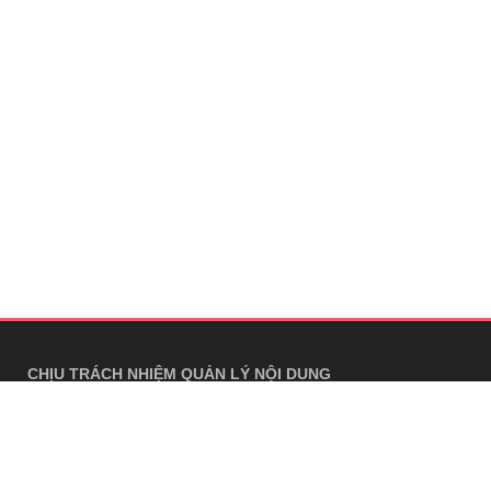
CHỊU TRÁCH NHIỆM QUẢN LÝ NỘI DUNG
Bà Nguyễn Bích Minh
TRỤ SỞ HÀ NỘI
Tầng 21, Tòa nhà Center Building, Hapulico Complex, Số 01, phố