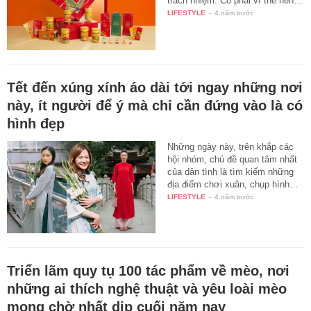
trách nhiệm. Có phải vì thế nên…
LIFESTYLE
-
4 năm trước
Tết đến xúng xính áo dài tới ngay những nơi
này, ít người để ý mà chỉ cần đứng vào là có
hình đẹp
Những ngày này, trên khắp các
hội nhóm, chủ đề quan tâm nhất
của dân tình là tìm kiếm những
địa điểm chơi xuân, chụp hình…
LIFESTYLE
-
4 năm trước
Triển lãm quy tụ 100 tác phẩm về mèo, nơi
những ai thích nghệ thuật và yêu loài mèo
mong chờ nhất dịp cuối năm nay