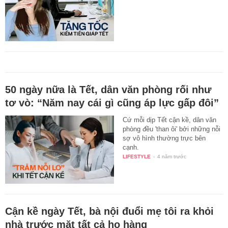
50 ngày nữa là Tết, dân văn phòng rối như
tơ vò: “Năm nay cái gì cũng áp lực gấp đôi”
Cứ mỗi dịp Tết cận kề, dân văn
phòng đều 'than ôi' bởi những nỗi
sợ vô hình thường trực bên
cạnh.
LIFESTYLE
-
4 năm trước
Cận kề ngày Tết, bà nội đuổi mẹ tôi ra khỏi
nhà trước mặt tất cả họ hàng