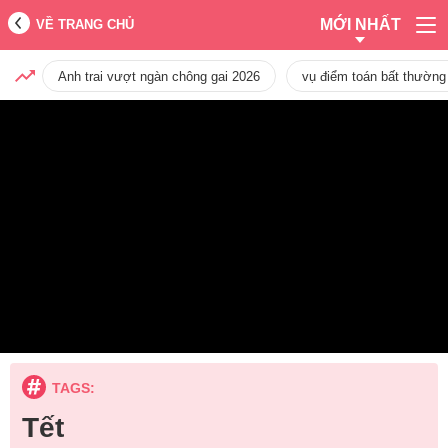
MỚI NHẤT
VỀ TRANG CHỦ
Anh trai vượt ngàn chông gai 2026
vụ điểm toán bất thường
TAGS:
Tết