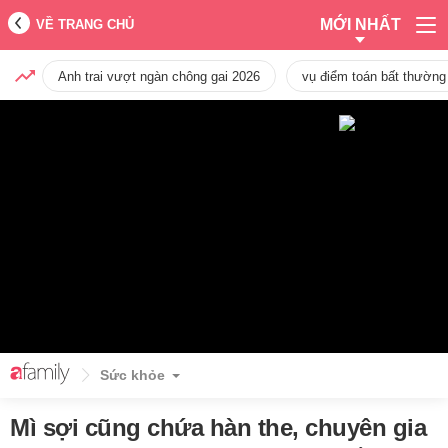
MỚI NHẤT
VỀ TRANG CHỦ
Anh trai vượt ngàn chông gai 2026
vụ điểm toán bất thường
Sức khỏe
Mì sợi cũng chứa hàn the, chuyên gia