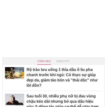
CÙNG MỤC
ĐANG HOT
Rộ trào lưu uống 1 thìa dầu ô liu pha
chanh trước khi ngủ: Có thực sự giúp
đẹp da, giảm táo bón và "thải độc" như
lời đồn?
Sau tuổi 30, nhiều phụ nữ bị đau vùng
chậu kéo dài nhưng bỏ qua dấu hiệu
này: 5 động tác giúp cơ thể dễ chịu hơn