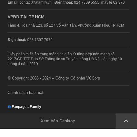
Email:
contact@afamily.vn |
Điện thoại:
024 7309 5555, máy lẻ 62.370
VPĐD TẠI TP.HCM
Tầng 4, Tòa nhà 123, số 127 Võ Văn Tần, Phường Xuân Hòa, TPHCM
Điện thoại:
028 7307 7979
Giấy phép thiết lập trang thông tin điện tử tổng hợp trên mạng số
2217/GP-TTĐT do Sở Thông tin và Truyền thông Hà Nội cấp ngày 10
tháng 4 năm 2019
© Copyright 2008 - 2024 – Công ty Cổ phần VCCorp
Chính sách bảo mật
Fanpage aFamily
Xem bản Desktop