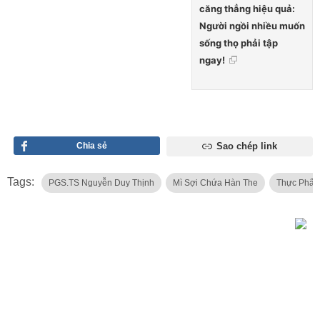
căng thẳng hiệu quả:
Người ngồi nhiều muốn
sống thọ phải tập
ngay!
Chia sẻ
Sao chép link
Tags:
PGS.TS Nguyễn Duy Thịnh
Mì Sợi Chứa Hàn The
Thực Phẩm