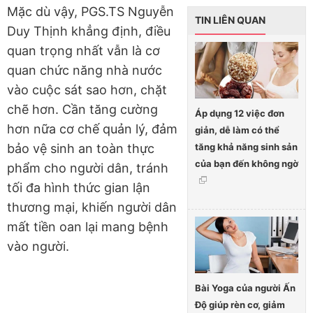
Mặc dù vậy, PGS.TS Nguyễn
TIN LIÊN QUAN
Duy Thịnh khẳng định, điều
quan trọng nhất vẫn là cơ
quan chức năng nhà nước
vào cuộc sát sao hơn, chặt
chẽ hơn. Cần tăng cường
Áp dụng 12 việc đơn
hơn nữa cơ chế quản lý, đảm
giản, dễ làm có thể
tăng khả năng sinh sản
bảo vệ sinh an toàn thực
của bạn đến không ngờ
phẩm cho người dân, tránh
tối đa hình thức gian lận
thương mại, khiến người dân
mất tiền oan lại mang bệnh
vào người.
Bài Yoga của người Ấn
Độ giúp rèn cơ, giảm