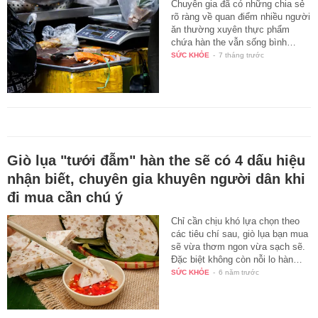
Chuyên gia đã có những chia sẻ
rõ ràng về quan điểm nhiều người
ăn thường xuyên thực phẩm
chứa hàn the vẫn sống bình…
SỨC KHỎE
-
7 tháng trước
Giò lụa "tưới đẫm" hàn the sẽ có 4 dấu hiệu
nhận biết, chuyên gia khuyên người dân khi
đi mua cần chú ý
Chỉ cần chịu khó lựa chọn theo
các tiêu chí sau, giò lụa bạn mua
sẽ vừa thơm ngon vừa sạch sẽ.
Đặc biệt không còn nỗi lo hàn…
SỨC KHỎE
-
6 năm trước