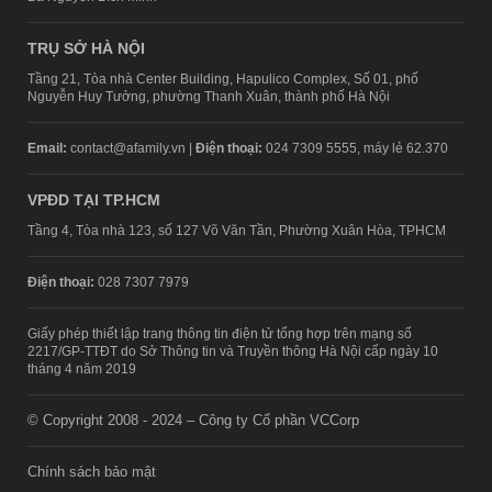
TRỤ SỞ HÀ NỘI
Tầng 21, Tòa nhà Center Building, Hapulico Complex, Số 01, phố
Nguyễn Huy Tưởng, phường Thanh Xuân, thành phố Hà Nội
Email:
contact@afamily.vn |
Điện thoại:
024 7309 5555, máy lẻ 62.370
VPĐD TẠI TP.HCM
Tầng 4, Tòa nhà 123, số 127 Võ Văn Tần, Phường Xuân Hòa, TPHCM
Điện thoại:
028 7307 7979
Giấy phép thiết lập trang thông tin điện tử tổng hợp trên mạng số
2217/GP-TTĐT do Sở Thông tin và Truyền thông Hà Nội cấp ngày 10
tháng 4 năm 2019
© Copyright 2008 - 2024 – Công ty Cổ phần VCCorp
Chính sách bảo mật