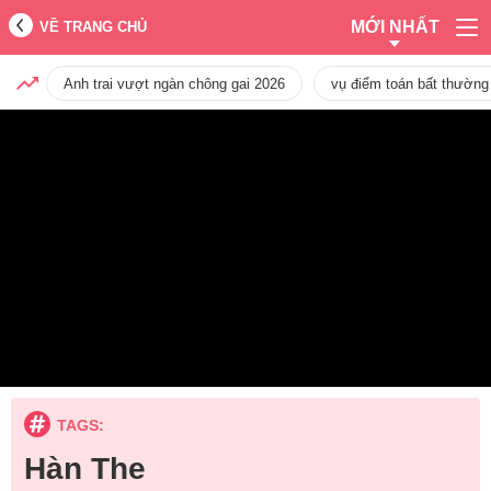
MỚI NHẤT
VỀ TRANG CHỦ
Anh trai vượt ngàn chông gai 2026
vụ điểm toán bất thường
TAGS:
Hàn The