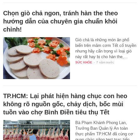
Chọn giò chả ngon, tránh hàn the theo
hướng dẫn của chuyên gia chuẩn khỏi
chỉnh!
Giò chả là những món ăn phổ
biến trên mâm cơm Tết cổ truyền
nhưng hãy cẩn trọng vì loại giò
này rất hay bị cho hàn the,…
SỨC KHỎE
-
7 năm trước
TP.HCM: Lại phát hiện hàng chục con heo
không rõ nguồn gốc, chảy dịch, bốc mùi
tuồn vào chợ Bình Điền tiêu thụ Tết
Bà Phạm Khánh Phong Lan,
Trưởng Ban Quản lý An toàn
thực phẩm TP.HCM đã cùng cơ
quan chức năng test trực tiếp…