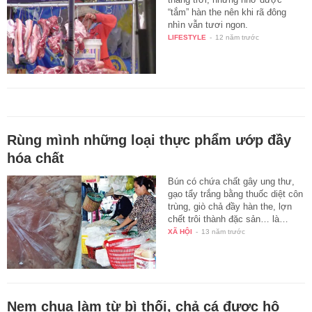
“tắm” hàn the nên khi rã đông
nhìn vẫn tươi ngon.
LIFESTYLE
-
12 năm trước
Rùng mình những loại thực phẩm ướp đầy
hóa chất
Bún có chứa chất gây ung thư,
gạo tẩy trắng bằng thuốc diệt côn
trùng, giò chả đầy hàn the, lợn
chết trôi thành đặc sản… là…
XÃ HỘI
-
13 năm trước
Nem chua làm từ bì thối, chả cá được hô