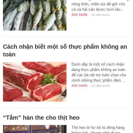
nông thôn, miền núi để giữ cho
cá và hải sản được tươi lâu…
SỨC KHỎE
-
11 năm trước
Cách nhận biết một số thực phẩm không an
toàn
Dưới đây là một số cách nhận
dạng thực phẩm không an toàn
để các bà nội trợ luôn chọn cho
mình những thực phẩm đảm…
SỨC KHỎE
-
12 năm trước
“Tắm” hàn the cho thịt heo
Thịt heo ôi hư bỏ tủ đông hàng
tháng trời, nhưng nhờ được