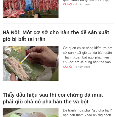
XÃ HỘI
-
8 năm trước
Hà Nội: Một cơ sở cho hàn the để sản xuất
giò bị bắt tại trận
Cơ quan chức năng kiểm tra cơ
sở sản xuất giò tại địa bàn quận
Thanh Xuân bất ngờ phát hiện
chủ cơ sở đã dùng hàn the vào…
XÃ HỘI
-
8 năm trước
Thấy dấu hiệu sau thì coi chừng đã mua
phải giò chả có pha hàn the và bột
Để tránh mua phải "giò chả bẩn"
bạn nên tham khảo những cách