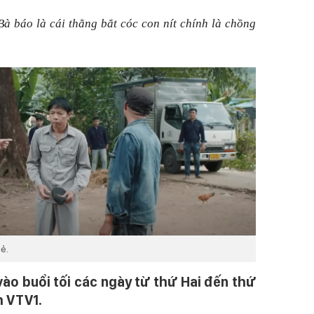
Bà báo là cái thằng bắt cóc con nít chính là chồng
ẻ.
o buổi tối các ngày từ thứ Hai đến thứ
h VTV1.