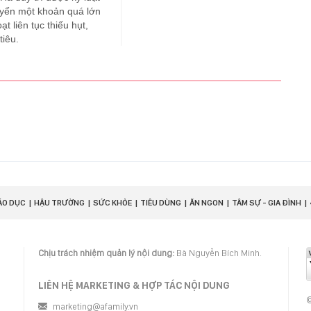
huyển một khoản quá lớn
t liên tục thiếu hụt,
tiêu.
ÁO DỤC
HẬU TRƯỜNG
SỨC KHỎE
TIÊU DÙNG
ĂN NGON
TÂM SỰ - GIA ĐÌNH
Chịu trách nhiệm quản lý nội dung:
Bà Nguyễn Bích Minh.
LIÊN HỆ MARKETING & HỢP TÁC NỘI DUNG
©
marketing@afamily.vn