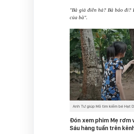
"Bà giả điên hả? Bà báo đi? 
của bà".
Anh Tư giúp Mô tìm kiếm bé Hạt D
Đón xem phim Mẹ rơm và
Sáu hàng tuần trên kên