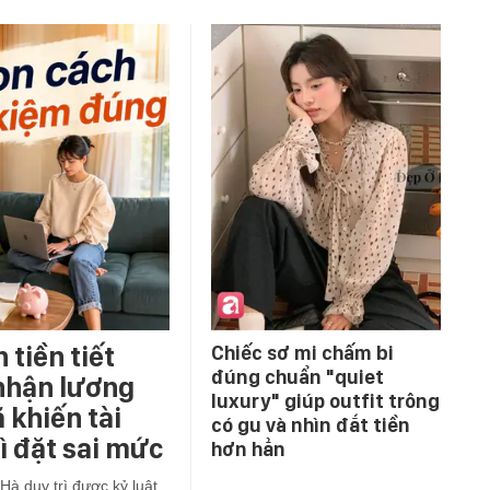
 tiền tiết
Chiếc sơ mi chấm bi
đúng chuẩn "quiet
nhận lương
luxury" giúp outfit trông
 khiến tài
có gu và nhìn đắt tiền
ì đặt sai mức
hơn hẳn
 Hà duy trì được kỷ luật