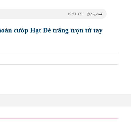
(GMT +7)
Copy link
oản cướp Hạt Dẻ trắng trợn từ tay