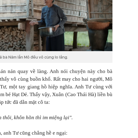
ả bà Năm lẫn Mô đều vô cùng lo lắng.
hán nản quay về làng. Anh nói chuyện này cho bà
thấy vô cùng buồn khổ. Rất may cho hai người, Mô
 Tư, một tay giang hồ hiệp nghĩa. Anh Tư cùng với
ìm bé Hạt Dẻ. Thấy vậy, Xuân (Cao Thái Hà) liền bù
ập tức đã dằn mặt cô ta:
 thôi, khôn hồn thì im miệng lại".
, anh Tư cũng chẳng hề e ngại: