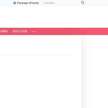
Fanpage aFamily
 ĐÌNH
40S CLUB