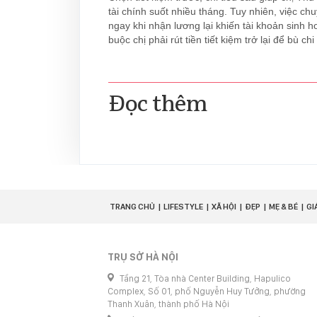
tài chính suốt nhiều tháng. Tuy nhiên, việc c
ngay khi nhận lương lại khiến tài khoản sinh hoạ
buộc chị phải rút tiền tiết kiệm trở lại để bù chi 
Đọc thêm
TRANG CHỦ
LIFESTYLE
XÃ HỘI
ĐẸP
MẸ & BÉ
GI
TRỤ SỞ HÀ NỘI
Tầng 21, Tòa nhà Center Building, Hapulico
Complex, Số 01, phố Nguyễn Huy Tưởng, phường
Thanh Xuân, thành phố Hà Nội