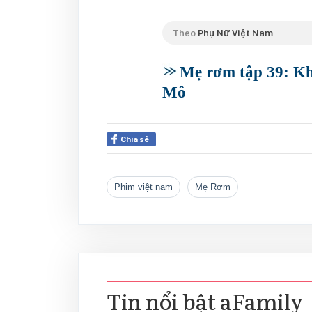
Theo
Phụ Nữ Việt Nam
Mẹ rơm tập 39: Kh
Mô
Chia sẻ
phim việt nam
Mẹ Rơm
Tin nổi bật aFamily