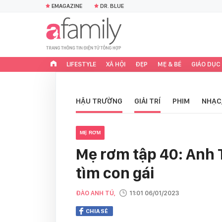
EMAGAZINE
DR. BLUE
LIFESTYLE
XÃ HỘI
ĐẸP
MẸ & BÉ
GIÁO DỤC
HẬU TRƯỜNG
GIẢI TRÍ
PHIM
NHẠC
MẸ RƠM
Mẹ rơm tập 40: Anh 
tìm con gái
ĐÀO ANH TÚ,
11:01 06/01/2023
CHIA SẺ