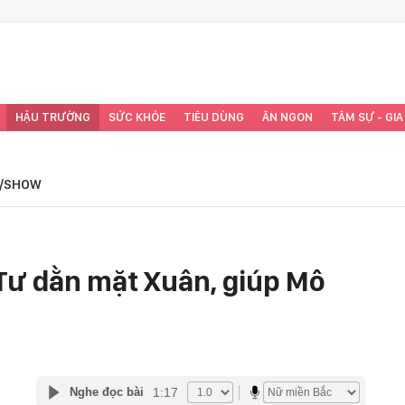
HẬU TRƯỜNG
SỨC KHỎE
TIÊU DÙNG
ĂN NGON
TÂM SỰ - GIA
/SHOW
Tư dằn mặt Xuân, giúp Mô
1:17
Nghe đọc bài