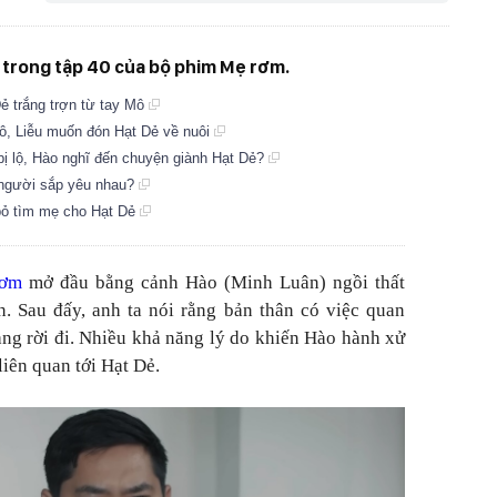
 trong tập 40 của bộ phim Mẹ rơm.
ẻ trắng trợn từ tay Mô
Mô, Liễu muốn đón Hạt Dẻ về nuôi
bị lộ, Hào nghĩ đến chuyện giành Hạt Dẻ?
 người sắp yêu nhau?
bỏ tìm mẹ cho Hạt Dẻ
rơm
mở đầu bằng cảnh Hào (Minh Luân) ngồi thất
. Sau đấy, anh ta nói rằng bản thân có việc quan
vàng rời đi. Nhiều khả năng lý do khiến Hào hành xử
liên quan tới Hạt Dẻ.