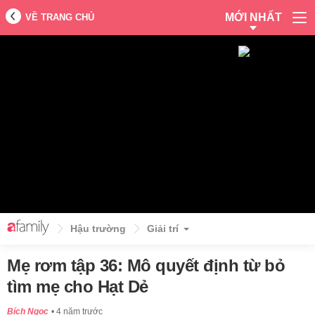
MỚI NHẤT
VỀ TRANG CHỦ
Hậu trường
Giải trí
Mẹ rơm tập 36: Mô quyết định từ bỏ
tìm mẹ cho Hạt Dẻ
Bích Ngọc
4 năm trước