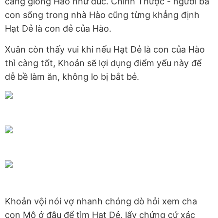
càng giống Hào như đúc. Chính Thược - người bà
con sống trong nhà Hào cũng từng khẳng định
Hạt Dẻ là con đẻ của Hào.
Xuân còn thấy vui khi nếu Hạt Dẻ là con của Hào
thì càng tốt, Khoản sẽ lợi dụng điểm yếu này để
dễ bề làm ăn, không lo bị bắt bẻ.
Khoản vội nói vợ nhanh chóng dò hỏi xem cha
con Mô ở đâu để tìm Hạt Dẻ, lấy chứng cứ xác