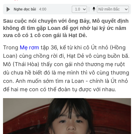
Nghe đọc bài
4:00
Sau cuộc nói chuyện với ông Bảy, Mô quyết định
không đi tìm gặp Loan để gợi nhớ lại ký ức năm
xưa cô có 1 cô con gái là Hạt Dẻ.
Trong
Mẹ rơm
tập 36, kể từ khi cô Út nhỏ (Hồng
Loan) cùng chồng rời đi, Hạt Dẻ vô cùng buồn bã.
Mô (Thái Hòa) thấy con gái nhớ thương mẹ ruột
dù chưa hề biết đó là mẹ mình thì vô cùng thương
con. Anh muốn sớm tìm ra Loan - chính là Út nhỏ
để hai mẹ con có thể đoàn tụ được với nhau.