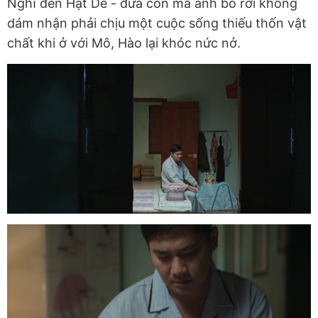
Nghĩ đến Hạt Dẻ - đứa con mà anh bỏ rơi không
dám nhận phải chịu một cuộc sống thiếu thốn vật
chất khi ở với Mô, Hào lại khóc nức nở.