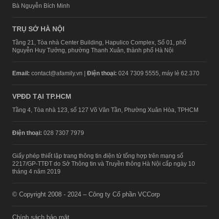
Bà Nguyễn Bích Minh
TRỤ SỞ HÀ NỘI
Tầng 21, Tòa nhà Center Building, Hapulico Complex, Số 01, phố
Nguyễn Huy Tưởng, phường Thanh Xuân, thành phố Hà Nội
Email:
contact@afamily.vn |
Điện thoại:
024 7309 5555, máy lẻ 62.370
VPĐD TẠI TP.HCM
Tầng 4, Tòa nhà 123, số 127 Võ Văn Tần, Phường Xuân Hòa, TPHCM
Điện thoại:
028 7307 7979
Giấy phép thiết lập trang thông tin điện tử tổng hợp trên mạng số
2217/GP-TTĐT do Sở Thông tin và Truyền thông Hà Nội cấp ngày 10
tháng 4 năm 2019
© Copyright 2008 - 2024 – Công ty Cổ phần VCCorp
Chính sách bảo mật