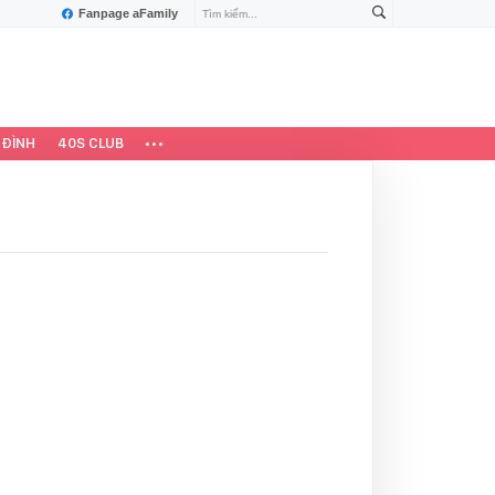
Fanpage aFamily
 ĐÌNH
40S CLUB