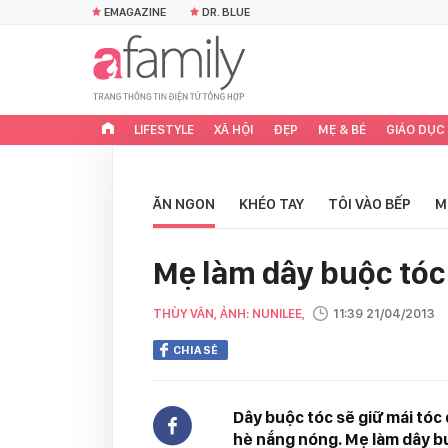
EMAGAZINE
DR. BLUE
LIFESTYLE
XÃ HỘI
ĐẸP
MẸ & BÉ
GIÁO DỤC
ĂN NGON
KHÉO TAY
TÔI VÀO BẾP
M
Mẹ làm dây buộc tóc
THÙY VÂN, ẢNH: NUNILEE,
11:39 21/04/2013
CHIA SẺ
Dây buộc tóc sẽ giữ mái tó
hè nắng nóng. Mẹ làm dây b