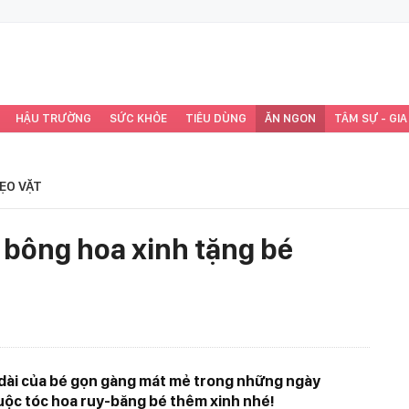
HẬU TRƯỜNG
SỨC KHỎE
TIÊU DÙNG
ĂN NGON
TÂM SỰ - GIA
ẸO VẶT
 bông hoa xinh tặng bé
c dài của bé gọn gàng mát mẻ trong những ngày
uộc tóc hoa ruy-băng bé thêm xinh nhé!