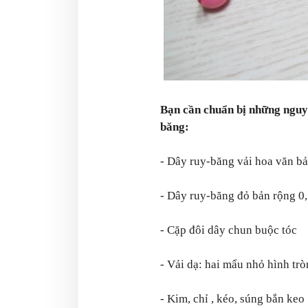
Bạn cần chuẩn bị những nguyê
băng:
- Dây ruy-băng vải hoa văn b
- Dây ruy-băng đỏ bản rộng 0
- Cặp đôi dây chun buộc tóc
- Vải dạ: hai mẩu nhỏ hình trò
- Kim, chỉ , kéo, súng bắn keo