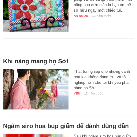
bông hoa đơn giản là bạn có thể
sở hữu ngay một chiếc túi…
ĂN NGON
-
13 năm trước
Khi nàng mang họ Sở!
Thật tội nghiệp cho những cánh
hoa kia không đáng rơi, và tội
nghiệp hơn cho tôi khi yêu phải
nàng họ Sở!
YÊU
-
13 năm trước
Ngâm siro hoa bụp giấm để dành dùng dần
Sau khi ngâm siro hoa bụp giấm