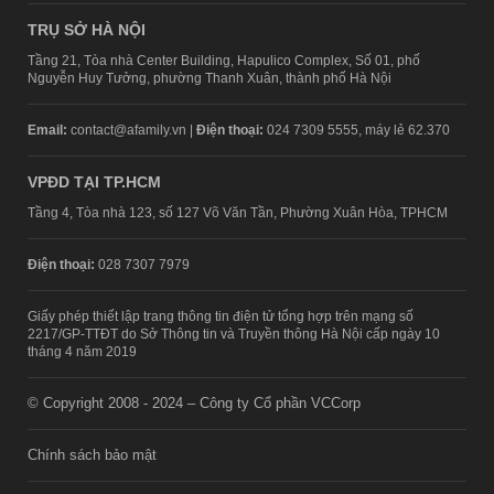
TRỤ SỞ HÀ NỘI
Tầng 21, Tòa nhà Center Building, Hapulico Complex, Số 01, phố
Nguyễn Huy Tưởng, phường Thanh Xuân, thành phố Hà Nội
Email:
contact@afamily.vn |
Điện thoại:
024 7309 5555, máy lẻ 62.370
VPĐD TẠI TP.HCM
Tầng 4, Tòa nhà 123, số 127 Võ Văn Tần, Phường Xuân Hòa, TPHCM
Điện thoại:
028 7307 7979
Giấy phép thiết lập trang thông tin điện tử tổng hợp trên mạng số
2217/GP-TTĐT do Sở Thông tin và Truyền thông Hà Nội cấp ngày 10
tháng 4 năm 2019
© Copyright 2008 - 2024 – Công ty Cổ phần VCCorp
Chính sách bảo mật