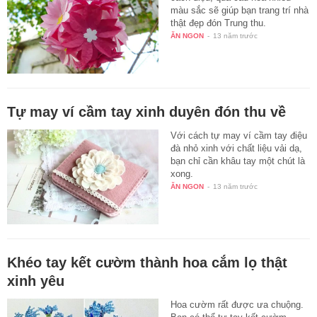
màu sắc sẽ giúp bạn trang trí nhà
thật đẹp đón Trung thu.
ĂN NGON
-
13 năm trước
Tự may ví cầm tay xinh duyên đón thu về
Với cách tự may ví cầm tay điệu
đà nhỏ xinh với chất liệu vải dạ,
bạn chỉ cần khâu tay một chút là
xong.
ĂN NGON
-
13 năm trước
Khéo tay kết cườm thành hoa cắm lọ thật
xinh yêu
Hoa cườm rất được ưa chuộng.