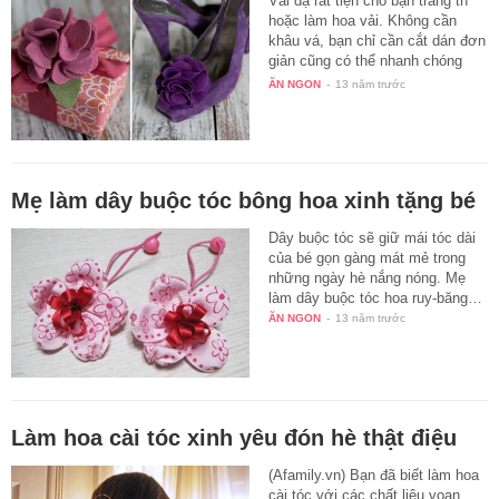
Vải dạ rất tiện cho bạn trang trí
hoặc làm hoa vải. Không cần
khâu vá, bạn chỉ cần cắt dán đơn
giản cũng có thể nhanh chóng
có…
ĂN NGON
-
13 năm trước
Mẹ làm dây buộc tóc bông hoa xinh tặng bé
Dây buộc tóc sẽ giữ mái tóc dài
của bé gọn gàng mát mẻ trong
những ngày hè nắng nóng. Mẹ
làm dây buộc tóc hoa ruy-băng…
ĂN NGON
-
13 năm trước
Làm hoa cài tóc xinh yêu đón hè thật điệu
(Afamily.vn) Bạn đã biết làm hoa
cài tóc với các chất liệu voan,