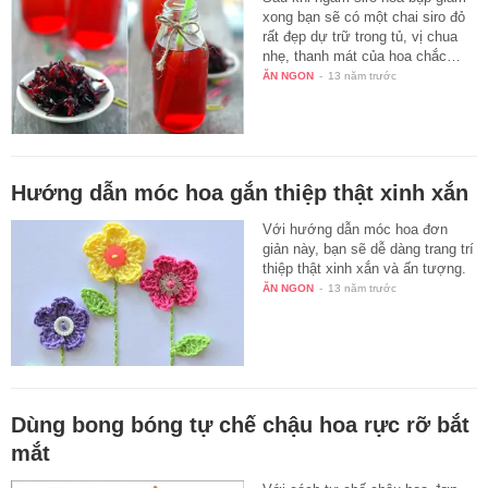
xong bạn sẽ có một chai siro đỏ
rất đẹp dự trữ trong tủ, vị chua
nhẹ, thanh mát của hoa chắc…
ĂN NGON
-
13 năm trước
Hướng dẫn móc hoa gắn thiệp thật xinh xắn
Với hướng dẫn móc hoa đơn
giản này, bạn sẽ dễ dàng trang trí
thiệp thật xinh xắn và ấn tượng.
ĂN NGON
-
13 năm trước
Dùng bong bóng tự chế chậu hoa rực rỡ bắt
mắt