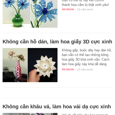
Bạn có thể tự tay kết cườm
thành hoa cắm lọ thật xinh yêu!
ĂN NGON
-
13 năm trước
Không cần hồ dán, làm hoa giấy 3D cực xinh
Không gấp, buộc dây hay dán hồ,
bạn vẫn có thể tạo những bông
hoa giấy 3D khá xinh xắn. Cách
làm hoa giấy này khá dễ dàng
và…
ĂN NGON
-
13 năm trước
Không cần khâu vá, làm hoa vải dạ cực xinh