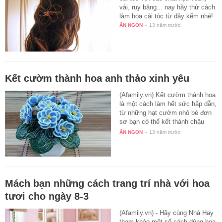
vải, ruy băng... nay hãy thử cách
làm hoa cài tóc từ dây kẽm nhé!
ĂN NGON
-
13 năm trước
Kết cườm thành hoa anh thảo xinh yêu
(Afamily.vn) Kết cườm thành hoa
là một cách làm hết sức hấp dẫn,
từ những hạt cườm nhỏ bé đơn
sơ bạn có thể kết thành chậu
hoa…
ĂN NGON
-
13 năm trước
Mách bạn những cách trang trí nhà với hoa
tươi cho ngày 8-3
(Afamily.vn) - Hãy cùng Nhà Hay
tham khảo một số cách dùng hoa