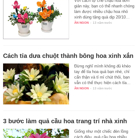
Với cách tự chế chậu hoa đơn
giản này, bạn có thể nhanh chóng
làm được nhiều chậu hoa nhỏ
xinh dùng tặng quà dịp 20/10…
ĂN NGON
-
13 năm trước
Cách tỉa dưa chuột thành bông hoa xinh xắn
Đừng nghĩ mình không đủ khéo
tay để tỉa hoa quả bạn nhé, chỉ
cẩn thận và tỉ mỉ chút thôi, bạn
vẫn có thể thực hiện cách tỉa…
ĂN NGON
-
13 năm trước
3 bước làm quả cầu hoa trang trí nhà xinh
Giống như một chiếc đèn lồng
cách điệu, quả cầu hoa nhiều