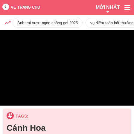
MỚI NHẤT
VỀ TRANG CHỦ
Anh trai vượt ngàn chông gai 2026
vụ điểm toán bất thường
TAGS:
Cánh Hoa