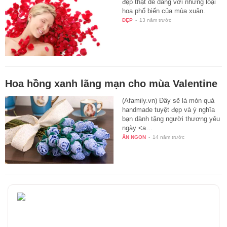
đẹp thật dễ dàng với những loại
hoa phổ biến của mùa xuân.
ĐẸP
-
13 năm trước
Hoa hồng xanh lãng mạn cho mùa Valentine
(Afamily.vn) Đây sẽ là món quà
handmade tuyệt đẹp và ý nghĩa
bạn dành tặng người thương yêu
ngày <a…
ĂN NGON
-
14 năm trước