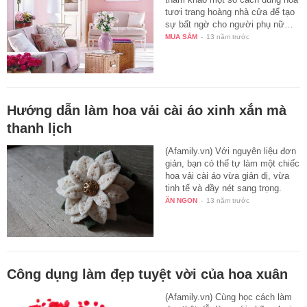
tươi trang hoàng nhà cửa để tạo
sự bất ngờ cho người phụ nữ…
MUA SẮM
-
13 năm trước
Hướng dẫn làm hoa vải cài áo xinh xắn mà
thanh lịch
(Afamily.vn) Với nguyên liệu đơn
giản, bạn có thể tự làm một chiếc
hoa vải cài áo vừa giản dị, vừa
tinh tế và đầy nét sang trọng.
ĂN NGON
-
13 năm trước
Công dụng làm đẹp tuyệt vời của hoa xuân
(Afamily.vn) Cùng học cách làm