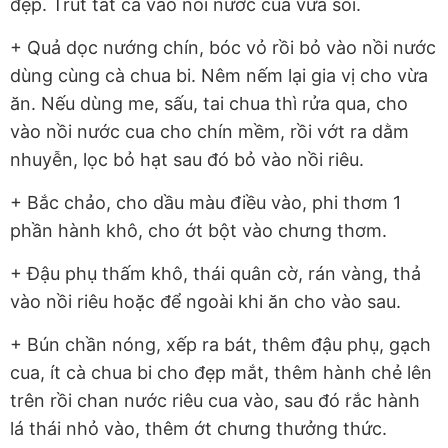
đẹp. Trút tất cả vào nồi nước cua vừa sôi.
+ Quả dọc nướng chín, bóc vỏ rồi bỏ vào nồi nước
dùng cùng cà chua bi. Nêm nếm lại gia vị cho vừa
ăn. Nếu dùng me, sấu, tai chua thì rửa qua, cho
vào nồi nước cua cho chín mềm, rồi vớt ra dằm
nhuyễn, lọc bỏ hạt sau đó bỏ vào nồi riêu.
+ Bắc chảo, cho dầu màu điều vào, phi thơm 1
phần hành khô, cho ớt bột vào chưng thơm.
+ Đậu phụ thấm khô, thái quân cờ, rán vàng, thả
vào nồi riêu hoặc để ngoài khi ăn cho vào sau.
+ Bún chần nóng, xếp ra bát, thêm đậu phụ, gạch
cua, ít cà chua bi cho đẹp mắt, thêm hành chẻ lên
trên rồi chan nước riêu cua vào, sau đó rắc hành
lá thái nhỏ vào, thêm ớt chưng thưởng thức.