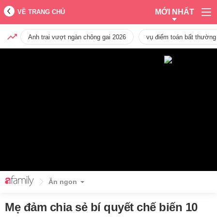
MỚI NHẤT
VỀ TRANG CHỦ
Anh trai vượt ngàn chông gai 2026
vụ điểm toán bất thường
Ăn ngon
Mẹ đảm chia sẻ bí quyết chế biến 10