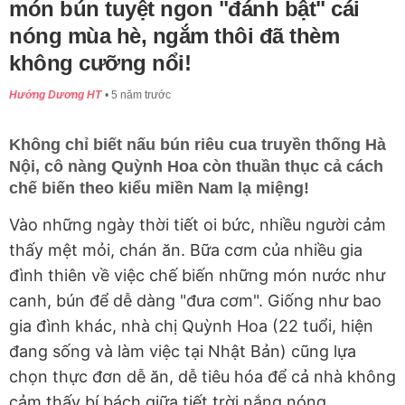
món bún tuyệt ngon "đánh bật" cái
nóng mùa hè, ngắm thôi đã thèm
không cưỡng nổi!
Hướng Dương HT
5 năm trước
Không chỉ biết nấu bún riêu cua truyền thống Hà
Nội, cô nàng Quỳnh Hoa còn thuần thục cả cách
chế biến theo kiểu miền Nam lạ miệng!
Vào những ngày thời tiết oi bức, nhiều người cảm
thấy mệt mỏi, chán ăn. Bữa cơm của nhiều gia
đình thiên về việc chế biến những món nước như
canh, bún để dễ dàng "đưa cơm". Giống như bao
gia đình khác, nhà chị Quỳnh Hoa (22 tuổi, hiện
đang sống và làm việc tại Nhật Bản) cũng lựa
chọn thực đơn dễ ăn, dễ tiêu hóa để cả nhà không
cảm thấy bí bách giữa tiết trời nắng nóng.