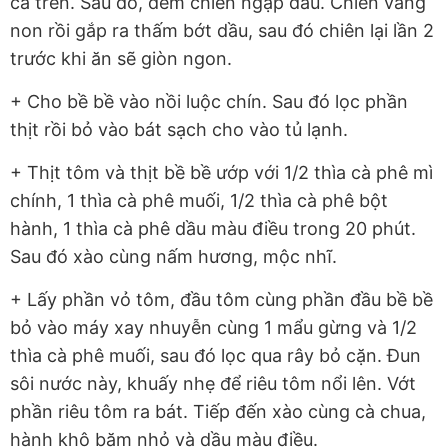
cá trên. Sau đó, đem chiên ngập dầu. Chiên vàng
non rồi gắp ra thấm bớt dầu, sau đó chiên lại lần 2
trước khi ăn sẽ giòn ngon.
+ Cho bề bề vào nồi luộc chín. Sau đó lọc phần
thịt rồi bỏ vào bát sạch cho vào tủ lạnh.
+ Thịt tôm và thịt bề bề ướp với 1/2 thìa cà phê mì
chính, 1 thìa cà phê muối, 1/2 thìa cà phê bột
hành, 1 thìa cà phê dầu màu điều trong 20 phút.
Sau đó xào cùng nấm hương, mộc nhĩ.
+ Lấy phần vỏ tôm, đầu tôm cùng phần đầu bề bề
bỏ vào máy xay nhuyễn cùng 1 mẩu gừng và 1/2
thìa cà phê muối, sau đó lọc qua rây bỏ cặn. Đun
sôi nước này, khuấy nhẹ để riêu tôm nổi lên. Vớt
phần riêu tôm ra bát. Tiếp đến xào cùng cà chua,
hành khô băm nhỏ và dầu màu điều.