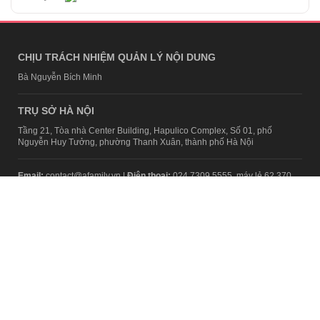
CHỊU TRÁCH NHIỆM QUẢN LÝ NỘI DUNG
Bà Nguyễn Bích Minh
TRỤ SỞ HÀ NỘI
Tầng 21, Tòa nhà Center Building, Hapulico Complex, Số 01, phố
Nguyễn Huy Tưởng, phường Thanh Xuân, thành phố Hà Nội
Email:
contact@afamily.vn |
Điện thoại:
024 7309 5555, máy lẻ 62.370
VPĐD TẠI TP.HCM
Tầng 4, Tòa nhà 123, số 127 Võ Văn Tần, Phường Xuân Hòa, TPHCM
Điện thoại:
028 7307 7979
Giấy phép thiết lập trang thông tin điện tử tổng hợp trên mạng số
2217/GP-TTĐT do Sở Thông tin và Truyền thông Hà Nội cấp ngày 10
tháng 4 năm 2019