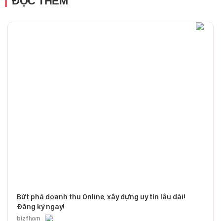
ĐỌC THÊM
Bứt phá doanh thu Online, xây dựng uy tín lâu dài!
Đăng ký ngay!
bizfly.vn