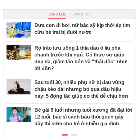
CÙNG MỤC
ĐANG HOT
Đưa con đi bơi, nữ bác sỹ kịp thời ép tim
cứu bé trai bị đuối nước
Rộ trào lưu uống 1 thìa dầu ô liu pha
chanh trước khi ngủ: Có thực sự giúp
đẹp da, giảm táo bón và "thải độc" như
lời đồn?
Sau tuổi 30, nhiều phụ nữ bị đau vùng
chậu kéo dài nhưng bỏ qua dấu hiệu
này: 5 động tác giúp cơ thể dễ chịu hơn
Bé gái 9 tuổi nhưng tuổi xương đã đạt tới
12 tuổi, bác sĩ cảnh báo thói quen gây
dậy thì sớm cho trẻ ở nhiều gia đình