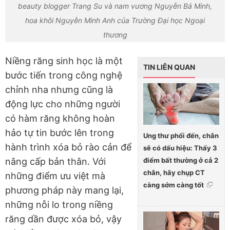
beauty blogger Trang Su và nam vương Nguyễn Bá Minh,
hoa khôi Nguyễn Minh Anh của Trường Đại học Ngoại
thương
Niềng răng sinh học là một
TIN LIÊN QUAN
bước tiến trong công nghệ
chỉnh nha nhưng cũng là
động lực cho những người
có hàm răng không hoàn
hảo tự tin bước lên trong
Ung thư phổi đến, chân
hành trình xóa bỏ rào cản để
sẽ có dấu hiệu: Thấy 3
điểm bất thường ở cả 2
nâng cấp bản thân. Với
chân, hãy chụp CT
những điểm ưu việt mà
càng sớm càng tốt
phương pháp này mang lại,
những nỗi lo trong niềng
răng dần được xóa bỏ, vậy