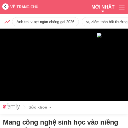
MỚI NHẤT
VỀ TRANG CHỦ
Anh trai vượt ngàn chông gai 2026
vụ điểm toán bất thường
Sức khỏe
Mang công nghệ sinh học vào niềng