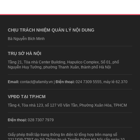
CHỊU TRÁCH NHIỆM QUẢN LÝ NỘI DUNG
Bà Nguyễn Bích Minh
TRỤ SỞ HÀ NỘI
Tầng 21, Tòa nhà Center Building, Hapulico Complex, Số 01, phố
Nguyễn Huy Tưởng, phường Thanh Xuân, thành phố Hà Nội
Email:
contact@afamily.vn |
Điện thoại:
024 7309 5555, máy lẻ 62.370
VPĐD TẠI TP.HCM
Tầng 4, Tòa nhà 123, số 127 Võ Văn Tần, Phường Xuân Hòa, TPHCM
Điện thoại:
028 7307 7979
Giấy phép thiết lập trang thông tin điện tử tổng hợp trên mạng số
2217/GP-TTĐT do Sở Thông tin và Truyền thông Hà Nội cấp ngày 10