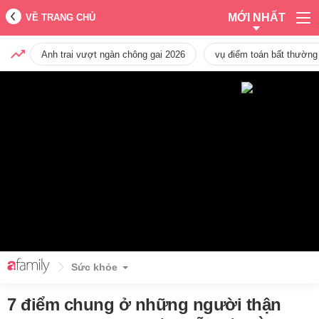
MỚI NHẤT
VỀ TRANG CHỦ
Anh trai vượt ngàn chông gai 2026
vụ điểm toán bất thường
Sức khỏe
7 điểm chung ở những người thận