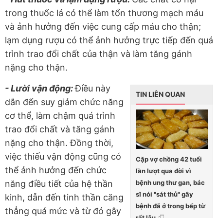
trong thuốc lá có thể làm tổn thương mạch máu
và ảnh hưởng đến việc cung cấp máu cho thận;
lạm dụng rượu có thể ảnh hưởng trực tiếp đến quá
trình trao đổi chất của thận và làm tăng gánh
nặng cho thận.
- Lười vận động:
Điều này
TIN LIÊN QUAN
dẫn đến suy giảm chức năng
cơ thể, làm chậm quá trình
trao đổi chất và tăng gánh
nặng cho thận. Đồng thời,
việc thiếu vận động cũng có
Cặp vợ chồng 42 tuổi
thể ảnh hưởng đến chức
lần lượt qua đời vì
bệnh ung thư gan, bác
năng điều tiết của hệ thần
sĩ nói "sát thủ" gây
kinh, dẫn đến tinh thần căng
bệnh đã ở trong bếp từ
thẳng quá mức và từ đó gây
rất lâu