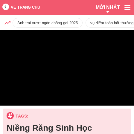
MỚI NHẤT
VỀ TRANG CHỦ
Anh trai vượt ngàn chông gai 2026
vụ điểm toán bất thường
TAGS:
Niềng Răng Sinh Học