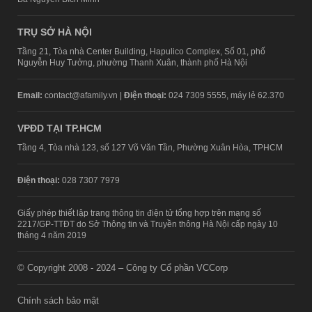
TRỤ SỞ HÀ NỘI
Tầng 21, Tòa nhà Center Building, Hapulico Complex, Số 01, phố
Nguyễn Huy Tưởng, phường Thanh Xuân, thành phố Hà Nội
Email:
contact@afamily.vn |
Điện thoại:
024 7309 5555, máy lẻ 62.370
VPĐD TẠI TP.HCM
Tầng 4, Tòa nhà 123, số 127 Võ Văn Tần, Phường Xuân Hòa, TPHCM
Điện thoại:
028 7307 7979
Giấy phép thiết lập trang thông tin điện tử tổng hợp trên mạng số
2217/GP-TTĐT do Sở Thông tin và Truyền thông Hà Nội cấp ngày 10
tháng 4 năm 2019
© Copyright 2008 - 2024 – Công ty Cổ phần VCCorp
Chính sách bảo mật