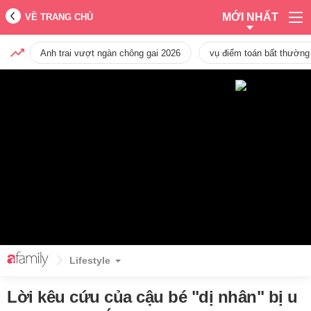
MỚI NHẤT
VỀ TRANG CHỦ
Anh trai vượt ngàn chông gai 2026
vụ điểm toán bất thường
Lifestyle
Lời kêu cứu của cậu bé "dị nhân" bị u