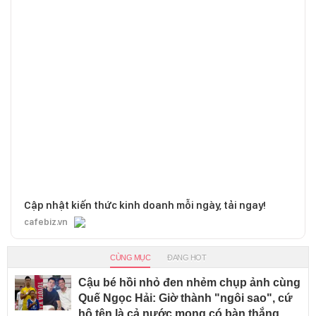
Cập nhật kiến thức kinh doanh mỗi ngày, tải ngay!
cafebiz.vn
CÙNG MỤC
ĐANG HOT
Cậu bé hồi nhỏ đen nhẻm chụp ảnh cùng
Quế Ngọc Hải: Giờ thành "ngôi sao", cứ
hô tên là cả nước mong có bàn thắng