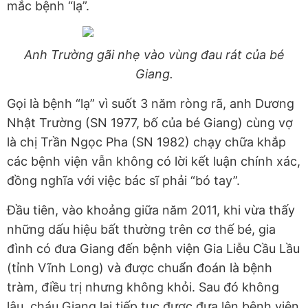
mắc bệnh “lạ”.
Anh Trường gãi nhẹ vào vùng đau rát của bé
Giang.
Gọi là bệnh “lạ” vì suốt 3 năm ròng rã, anh Dương
Nhật Trường (SN 1977, bố của bé Giang) cùng vợ
là chị Trần Ngọc Pha (SN 1982) chạy chữa khắp
các bệnh viện vẫn không có lời kết luận chính xác,
đồng nghĩa với việc bác sĩ phải “bó tay”.
Đầu tiên, vào khoảng giữa năm 2011, khi vừa thấy
những dấu hiệu bất thường trên cơ thế bé, gia
đình có đưa Giang đến bệnh viện Gia Liễu Cầu Lầu
(tỉnh Vĩnh Long) và được chuẩn đoán là bệnh
tràm, điều trị nhưng không khỏi. Sau đó không
lâu, cháu Giang lại tiếp tục được đưa lên bệnh viện