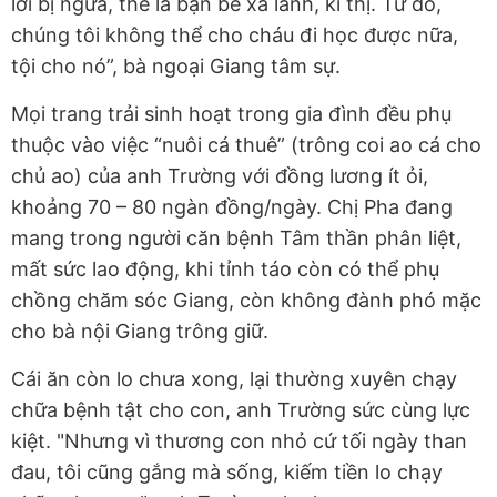
lời bị ngứa, thế là bạn bè xa lánh, kì thị. Từ đó,
chúng tôi không thể cho cháu đi học được nữa,
tội cho nó”, bà ngoại Giang tâm sự.
Mọi trang trải sinh hoạt trong gia đình đều phụ
thuộc vào việc “nuôi cá thuê” (trông coi ao cá cho
chủ ao) của anh Trường với đồng lương ít ỏi,
khoảng 70 – 80 ngàn đồng/ngày. Chị Pha đang
mang trong người căn bệnh Tâm thần phân liệt,
mất sức lao động, khi tỉnh táo còn có thể phụ
chồng chăm sóc Giang, còn không đành phó mặc
cho bà nội Giang trông giữ.
Cái ăn còn lo chưa xong, lại thường xuyên chạy
chữa bệnh tật cho con, anh Trường sức cùng lực
kiệt. "Nhưng vì thương con nhỏ cứ tối ngày than
đau, tôi cũng gắng mà sống, kiếm tiền lo chạy