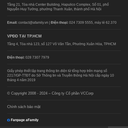
Tầng 21, Tòa nhà Center Building, Hapulico Complex, Số 01, phố
Nguyễn Huy Tưởng, phường Thanh Xuân, thành phố Hà Nội
Email:
contact@afamily.vn |
Điện thoại:
024 7309 5555, máy lẻ 62.370
VPĐD TẠI TP.HCM
Tầng 4, Tòa nhà 123, số 127 Võ Văn Tần, Phường Xuân Hòa, TPHCM
Điện thoại:
028 7307 7979
Giấy phép thiết lập trang thông tin điện tử tổng hợp trên mạng số
2217/GP-TTĐT do Sở Thông tin và Truyền thông Hà Nội cấp ngày 10
tháng 4 năm 2019
© Copyright 2008 - 2024 – Công ty Cổ phần VCCorp
Chính sách bảo mật
Fanpage aFamily