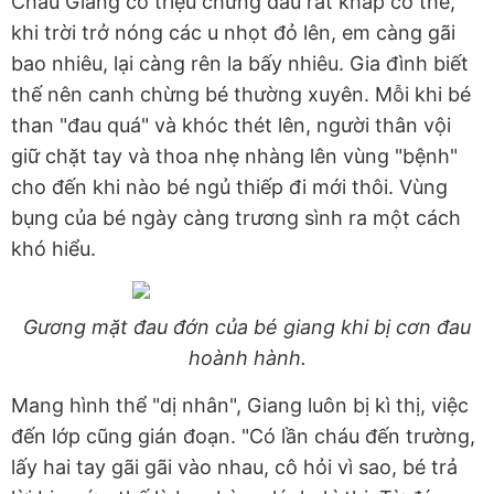
Cháu Giang có triệu chứng đau rát khắp cơ thể,
khi trời trở nóng các u nhọt đỏ lên, em càng gãi
bao nhiêu, lại càng rên la bấy nhiêu. Gia đình biết
thế nên canh chừng bé thường xuyên. Mỗi khi bé
than "đau quá" và khóc thét lên, người thân vội
giữ chặt tay và thoa nhẹ nhàng lên vùng "bệnh"
cho đến khi nào bé ngủ thiếp đi mới thôi. Vùng
bụng của bé ngày càng trương sình ra một cách
khó hiểu.
Gương mặt đau đớn của bé giang khi bị cơn đau
hoành hành.
Mang hình thể "dị nhân", Giang luôn bị kì thị, việc
đến lớp cũng gián đoạn. "Có lần cháu đến trường,
lấy hai tay gãi gãi vào nhau, cô hỏi vì sao, bé trả