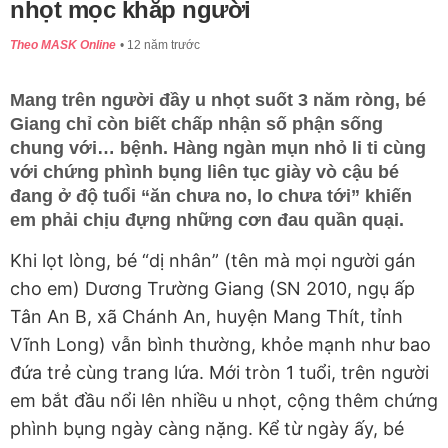
nhọt mọc khắp người
Theo MASK Online
12 năm trước
Mang trên người đầy u nhọt suốt 3 năm ròng, bé
Giang chỉ còn biết chấp nhận số phận sống
chung với… bệnh. Hàng ngàn mụn nhỏ li ti cùng
với chứng phình bụng liên tục giày vò cậu bé
đang ở độ tuổi “ăn chưa no, lo chưa tới” khiến
em phải chịu đựng những cơn đau quần quại.
Khi lọt lòng, bé “dị nhân” (tên mà mọi người gán
cho em) Dương Trường Giang (SN 2010, ngụ ấp
Tân An B, xã Chánh An, huyện Mang Thít, tỉnh
Vĩnh Long) vẫn bình thường, khỏe mạnh như bao
đứa trẻ cùng trang lứa. Mới tròn 1 tuổi, trên người
em bắt đầu nổi lên nhiều u nhọt, cộng thêm chứng
phình bụng ngày càng nặng. Kể từ ngày ấy, bé