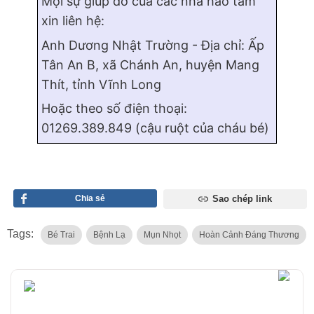
Mọi sự giúp đỡ của các nhà hảo tâm
xin liên hệ:
Anh Dương Nhật Trường - Địa chỉ: Ấp
Tân An B, xã Chánh An, huyện Mang
Thít, tỉnh Vĩnh Long
Hoặc theo số điện thoại:
01269.389.849 (cậu ruột của cháu bé)
Chia sẻ
Sao chép link
Tags:
Bé Trai
Bệnh Lạ
Mụn Nhọt
Hoàn Cảnh Đáng Thương