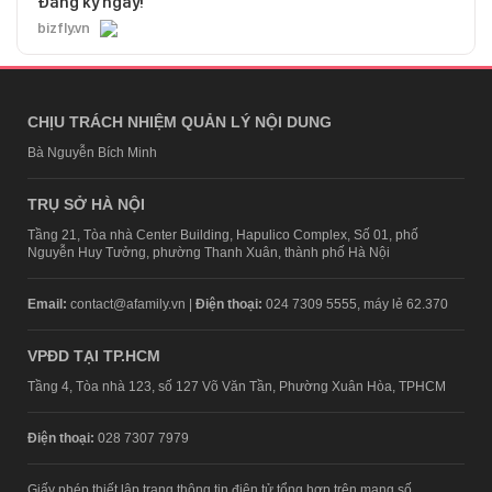
Đăng ký ngay!
bizfly.vn
CHỊU TRÁCH NHIỆM QUẢN LÝ NỘI DUNG
Bà Nguyễn Bích Minh
TRỤ SỞ HÀ NỘI
Tầng 21, Tòa nhà Center Building, Hapulico Complex, Số 01, phố
Nguyễn Huy Tưởng, phường Thanh Xuân, thành phố Hà Nội
Email:
contact@afamily.vn |
Điện thoại:
024 7309 5555, máy lẻ 62.370
VPĐD TẠI TP.HCM
Tầng 4, Tòa nhà 123, số 127 Võ Văn Tần, Phường Xuân Hòa, TPHCM
Điện thoại:
028 7307 7979
Giấy phép thiết lập trang thông tin điện tử tổng hợp trên mạng số