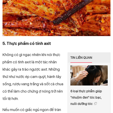
5. Thực phẩm có tính axit
Không có gì ngạc nhiên khi nói thực
TIN LIÊN QUAN
phẩm có tính axit là một tác nhân
khác gây ra trào ngược axit. Những
thứ như nước ép cam quýt, hành tây
sống, rượu vang trắng và sốt cà chua
có thể làm cho chứng ợ nóng trở nên
6 loại thực phẩm giúp
"nhuộm đen" tóc bạc,
tồi tệ hơn.
nuôi dưỡng tóc
Nếu muốn có giấc ngủ ngon để tràn