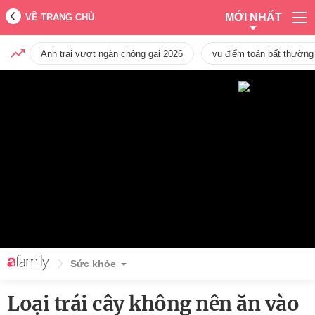
MỚI NHẤT
VỀ TRANG CHỦ
Anh trai vượt ngàn chông gai 2026
vụ điểm toán bất thường
Sức khỏe
Loại trái cây không nên ăn vào